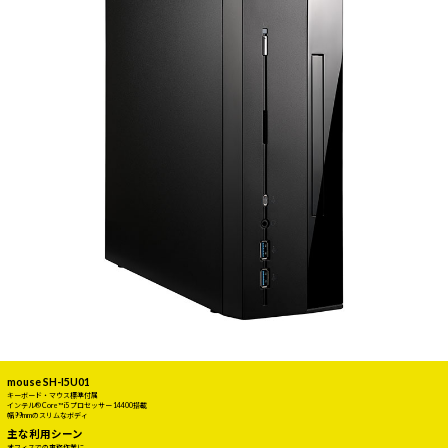
mouse SH-I5U01
キーボード・マウス標準付属
インテル® Core™ i5 プロセッサー 14400搭載
幅99mmのスリムなボディ
主な利用シーン
オフィスでの事務作業に