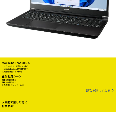
mouse K5-I7G50BK-A
ワンランク上の15.6型ノートPC
RTX 3050 Laptop GPU搭載モデル
広視野角液晶パネル採用
主な利用シーン
簡単な動画編集に
簡単な画像作成に
軽めのオンラインゲームに
製品を詳しくみる
大画面で楽しむ方に
おすすめ!