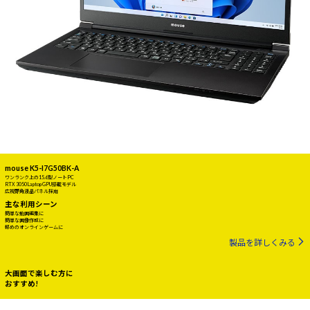
mouse K5-I7G50BK-A
ワンランク上の15.6型ノートPC
RTX 3050 Laptop GPU搭載モデル
広視野角液晶パネル採用
主な利用シーン
簡単な動画編集に
簡単な画像作成に
軽めのオンラインゲームに
製品を詳しくみる
大画面で楽しむ方に
おすすめ!