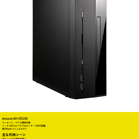
mouse SH-I5U01
キーボード・マウス標準付属
インテル® Core™ i5 プロセッサー 14400搭載
幅99mmのスリムなボディ
主な利用シーン
オフィスでの事務作業に