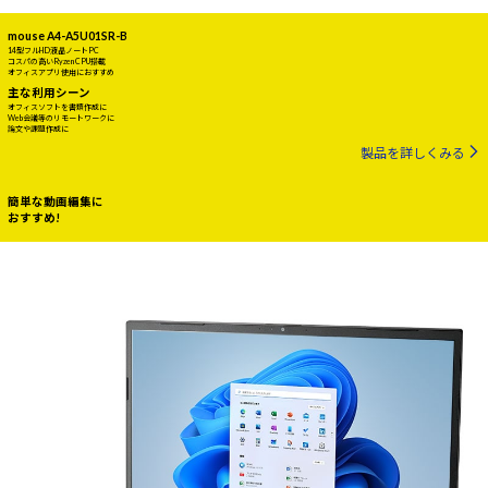
mouse A4-A5U01SR-B
14型フルHD液晶ノートPC
コスパの高いRyzen CPU搭載
オフィスアプリ使用におすすめ
主な利用シーン
オフィスソフトを書類作成に
Web会議等のリモートワークに
論文や課題作成に
製品を詳しくみる
簡単な動画編集に
おすすめ!