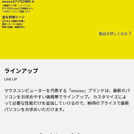
mouse K7-I7G50BK-A
大画面の17.3型ノートパソコン
RTX 2050 Laptop GPU搭載モデル
フルHDノングレア液晶パネル
主な利用シーン
迫力ある大画面の映像に
幅広いエンタメ用途に
簡単な動画・画像作成に
製品を詳しくみる
ラインアップ
LINE UP
マウスコンピューターを代表する「mouse」ブランドは、最新のパ
ソコンをお求めやすい価格帯でラインアップ。
カスタマイズによ
って必要な性能だけを追加していけるので、納得のプライスで最新
パソコンをお求めいただけます。