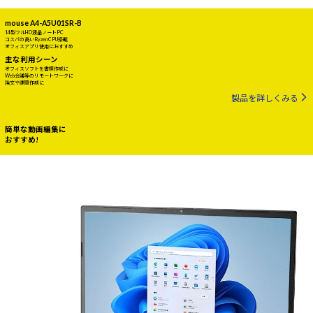
mouse A4-A5U01SR-B
14型フルHD液晶ノートPC
コスパの高いRyzen CPU搭載
オフィスアプリ使用におすすめ
主な利用シーン
オフィスソフトを書類作成に
Web会議等のリモートワークに
論文や課題作成に
製品を詳しくみる
簡単な動画編集に
おすすめ!