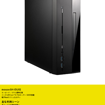
mouse SH-I5U01
キーボード・マウス標準付属
インテル® Core™ i5 プロセッサー 14400搭載
幅99mmのスリムなボディ
主な利用シーン
オフィスでの事務作業に