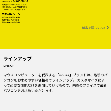
mouse K7-I7G50BK-A
大画面の17.3型ノートパソコン
RTX 2050 Laptop GPU搭載モデル
フルHDノングレア液晶パネル
主な利用シーン
迫力ある大画面の映像に
幅広いエンタメ用途に
簡単な動画・画像作成に
製品を詳しくみる
ラインアップ
LINE UP
マウスコンピューターを代表する「mouse」ブランドは、最新のパ
ソコンをお求めやすい価格帯でラインアップ。
カスタマイズによ
って必要な性能だけを追加していけるので、納得のプライスで最新
パソコンをお求めいただけます。