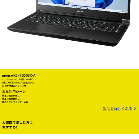
mouse K5-I7G50BK-A
ワンランク上の15.6型ノートPC
RTX 3050 Laptop GPU搭載モデル
広視野角液晶パネル採用
主な利用シーン
簡単な動画編集に
簡単な画像作成に
軽めのオンラインゲームに
製品を詳しくみる
大画面で楽しむ方に
おすすめ!