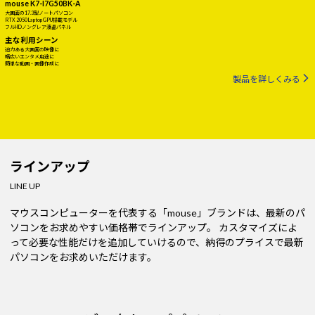
mouse K7-I7G50BK-A
大画面の17.3型ノートパソコン
RTX 2050 Laptop GPU搭載モデル
フルHDノングレア液晶パネル
主な利用シーン
迫力ある大画面の映像に
幅広いエンタメ用途に
簡単な動画・画像作成に
製品を詳しくみる
ラインアップ
LINE UP
マウスコンピューターを代表する「mouse」ブランドは、最新のパ
ソコンをお求めやすい価格帯でラインアップ。
カスタマイズによ
って必要な性能だけを追加していけるので、納得のプライスで最新
パソコンをお求めいただけます。