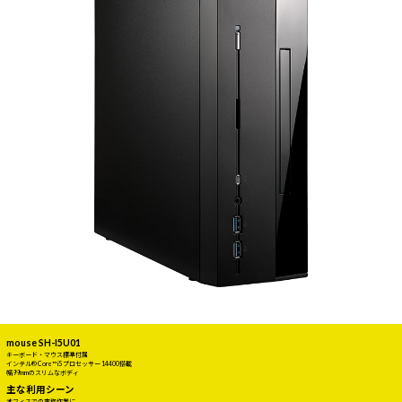
mouse SH-I5U01
キーボード・マウス標準付属
インテル® Core™ i5 プロセッサー 14400搭載
幅99mmのスリムなボディ
主な利用シーン
オフィスでの事務作業に