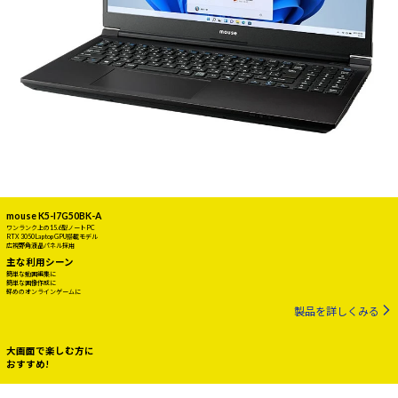
mouse K5-I7G50BK-A
ワンランク上の15.6型ノートPC
RTX 3050 Laptop GPU搭載モデル
広視野角液晶パネル採用
主な利用シーン
簡単な動画編集に
簡単な画像作成に
軽めのオンラインゲームに
製品を詳しくみる
大画面で楽しむ方に
おすすめ!