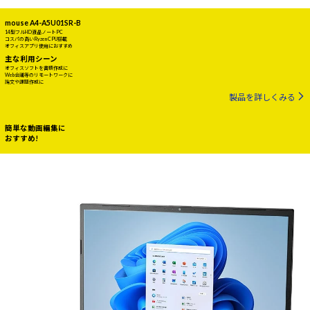
mouse A4-A5U01SR-B
14型フルHD液晶ノートPC
コスパの高いRyzen CPU搭載
オフィスアプリ使用におすすめ
主な利用シーン
オフィスソフトを書類作成に
Web会議等のリモートワークに
論文や課題作成に
製品を詳しくみる
簡単な動画編集に
おすすめ!