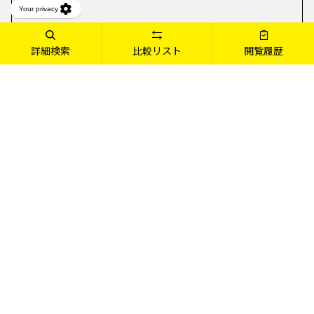
詳細検索
比較リスト
閲覧履歴
あなただけのmouseを見つけよう
デスクトップPC
ノートPC
詳しくみる
詳しくみる
コンパクト・スリムタイプから、高
薄型・軽量の14型、性能重視の15.3
性能グラフィックス搭載のフルタワ
～15.6型、大画面&高性能の17.3
ータイプまで、豊富にラインアップ
型。豊富なバリエーションから選べ