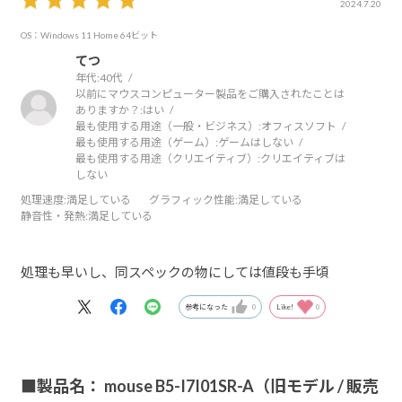
2024.7.20
OS：Windows 11 Home 64ビット
てつ
年代:
40代
以前にマウスコンピューター製品をご購入されたことは
ありますか？:
はい
最も使用する用途（一般・ビジネス）:
オフィスソフト
最も使用する用途（ゲーム）:
ゲームはしない
最も使用する用途（クリエイティブ）:
クリエイティブは
しない
処理速度
:満足している
グラフィック性能
:満足している
静音性・発熱
:満足している
処理も早いし、同スペックの物にしては値段も手頃
参考になった
0
Like!
0
■製品名： mouse B5-I7I01SR-A（旧モデル / 販売