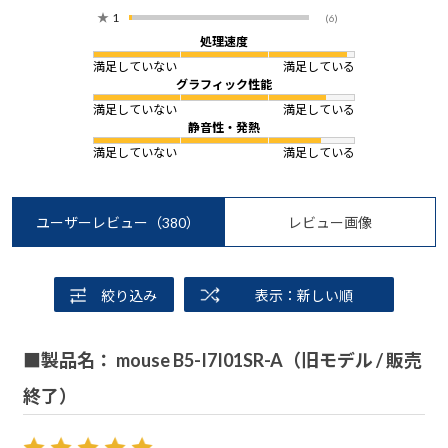
★
1
(6)
処理速度
満足していない
満足している
グラフィック性能
満足していない
満足している
静音性・発熱
満足していない
満足している
ユーザーレビュー
（380）
レビュー画像
絞り込み
表示：新しい順
■製品名： mouse B5-I7I01SR-A（旧モデル / 販売
終了）