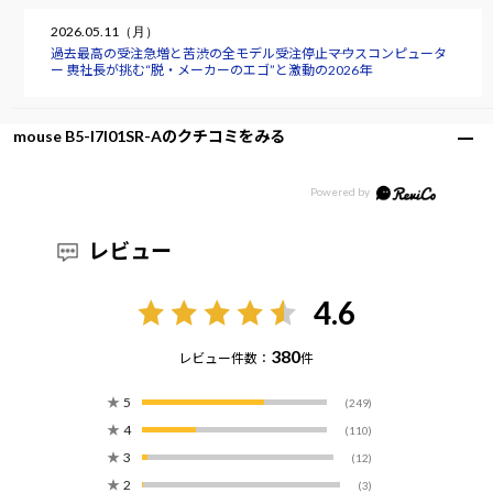
2026.05.11（月）
過去最高の受注急増と苦渋の全モデル受注停止――マウスコンピュータ
ー 軣社長が挑む“脱・メーカーのエゴ”と激動の2026年
mouse B5-I7I01SR-Aのクチコミをみる
レビュー
4.6
380
レビュー件数：
件
★
5
(249)
★
4
(110)
★
3
(12)
★
2
(3)