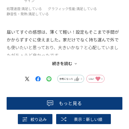
ザイン
処理速度
:満足している
グラフィック性能
:満足している
静音性・発熱
:満足している
届いてすぐの感想は、薄くて軽い！設定もそこまで手間が
かからずすぐに使えました。家だけでなく持ち運んで外で
も使いたいと思っており、大きいかな？と心配していまし
たがちょうど良かったです。
むしろこれより小さかったら見にくかったと思います。キ
続きを読む
ーボード同志の間隔がちょうどよく、タッチ感もいい感じ
でした。
参考になった
0
Like!
0
もっと見る
絞り込み
表示：新しい順