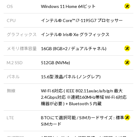
OS
Windows 11 Home 64ビット
CPU
インテル® Core™ i7-1195G7 プロセッサー
グラフィックス
インテル® Iris® Xe グラフィックス
メモリ標準容量
16GB (8GB×2 / デュアルチャネル)
M.2 SSD
512GB (NVMe)
パネル
15.6型 液晶パネル (ノングレア)
無線
Wi-Fi 6対応 ( IEEE 802.11ax/ac/a/b/g/n 最大
2.4Gbps対応 ※連続160MHz帯域 Wi-Fi 6対応
機器が必要 ) + Bluetooth 5 内蔵
LTE
BTOにて選択可能 / SIMカードサイズ : 標準
SIMカード