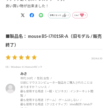
良い買い物が出来ました！
参考になった
0
Like!
0
■製品名： mouse B5-I7I01SR-A（旧モデル / 販売
終了）
2024.6.30
OS：Windows 11 Home 64ビット
みさ
年代:
30代
性別:
女性
以前にマウスコンピューター製品をご購入されたことは
ありますか？:
いいえ
最も使用する用途（一般・ビジネス）:
インターネット閲
覧
最も使用する用途（ゲーム）:
ゲームはしない
最も使用する用途（クリエイティブ）:
Web制作 / Webデ