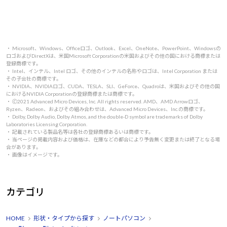
・ Microsoft、Windows、Officeロゴ、Outlook、Excel、OneNote、PowerPoint、Windowsの
ロゴおよびDirectXは、米国Microsoft Corporationの米国およびその他の国における商標または
登録商標です。
・ Intel、インテル、Intel ロゴ、その他のインテルの名称やロゴは、Intel Corporation または
その子会社の商標です。
・ NVIDIA、NVIDIAロゴ、CUDA、TESLA、SLI、GeForce、Quadroは、米国およびその他の国
におけるNVIDIA Corporationの登録商標または商標です。
・ 🄫2021 Advanced Micro Devices, Inc. All rights reserved. AMD、AMD Arrowロゴ、
Ryzen、Radeon、およびその組み合わせは、Advanced Micro Devices、Inc.の商標です。
・ Dolby, Dolby Audio, Dolby Atmos, and the double-D symbol are trademarks of Dolby
Laboratories Licensing Corporation.
・ 記載されている製品名等は各社の登録商標あるいは商標です。
・ 当ページの掲載内容および価格は、在庫などの都合により予告無く変更または終了となる場
合があります。
・ 画像はイメージです。
カテゴリ
HOME
形状・タイプから探す
ノートパソコン