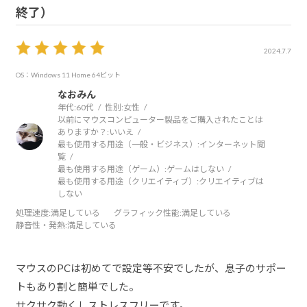
終了）
2024.7.7
OS：Windows 11 Home 64ビット
なおみん
年代:
60代
性別:
女性
以前にマウスコンピューター製品をご購入されたことは
ありますか？:
いいえ
最も使用する用途（一般・ビジネス）:
インターネット閲
覧
最も使用する用途（ゲーム）:
ゲームはしない
最も使用する用途（クリエイティブ）:
クリエイティブは
しない
処理速度
:満足している
グラフィック性能
:満足している
静音性・発熱
:満足している
マウスのPCは初めてで設定等不安でしたが、息子のサポー
トもあり割と簡単でした。
サクサク動くしストレスフリーです。