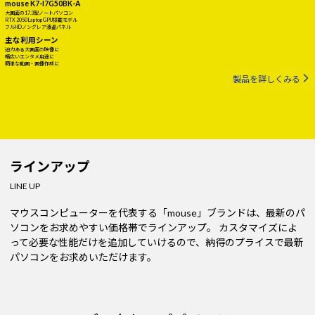
mouse K7-I7G50BK-A
大画面の17.3型ノートパソコン
RTX 2050 Laptop GPU搭載モデル
フルHDノングレア液晶パネル
主な利用シーン
迫力ある大画面の映像に
幅広いエンタメ用途に
簡単な動画・画像作成に
製品を詳しくみる
ラインアップ
LINE UP
マウスコンピューターを代表する「mouse」ブランドは、最新のパ
ソコンをお求めやすい価格帯でラインアップ。
カスタマイズによ
って必要な性能だけを追加していけるので、納得のプライスで最新
パソコンをお求めいただけます。