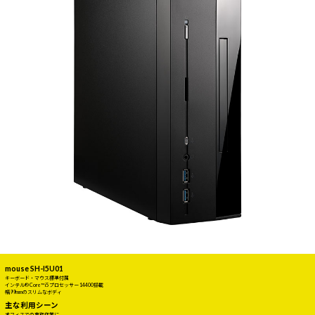
mouse SH-I5U01
キーボード・マウス標準付属
インテル® Core™ i5 プロセッサー 14400搭載
幅99mmのスリムなボディ
主な利用シーン
オフィスでの事務作業に