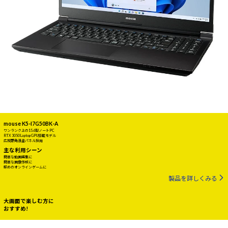
mouse K5-I7G50BK-A
ワンランク上の15.6型ノートPC
RTX 3050 Laptop GPU搭載モデル
広視野角液晶パネル採用
主な利用シーン
簡単な動画編集に
簡単な画像作成に
軽めのオンラインゲームに
製品を詳しくみる
大画面で楽しむ方に
おすすめ!