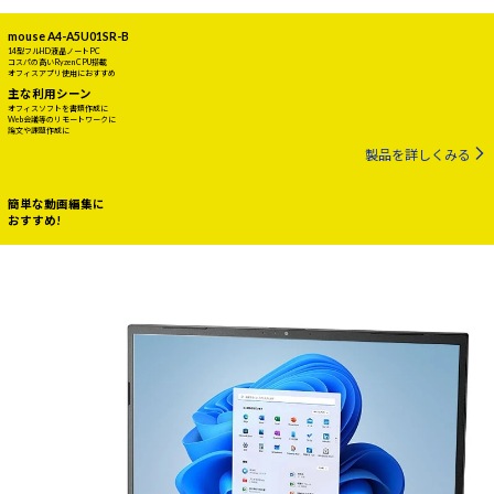
mouse A4-A5U01SR-B
14型フルHD液晶ノートPC
コスパの高いRyzen CPU搭載
オフィスアプリ使用におすすめ
主な利用シーン
オフィスソフトを書類作成に
Web会議等のリモートワークに
論文や課題作成に
製品を詳しくみる
簡単な動画編集に
おすすめ!