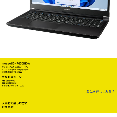
mouse K5-I7G50BK-A
ワンランク上の15.6型ノートPC
RTX 3050 Laptop GPU搭載モデル
広視野角液晶パネル採用
主な利用シーン
簡単な動画編集に
簡単な画像作成に
軽めのオンラインゲームに
製品を詳しくみる
大画面で楽しむ方に
おすすめ!