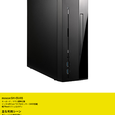
mouse SH-I5U01
キーボード・マウス標準付属
インテル® Core™ i5 プロセッサー 14400搭載
幅99mmのスリムなボディ
主な利用シーン
オフィスでの事務作業に