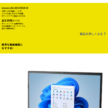
mouse A4-A5U01SR-B
14型フルHD液晶ノートPC
コスパの高いRyzen CPU搭載
オフィスアプリ使用におすすめ
主な利用シーン
オフィスソフトを書類作成に
Web会議等のリモートワークに
論文や課題作成に
製品を詳しくみる
簡単な動画編集に
おすすめ!