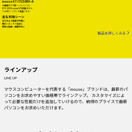
mouse K7-I7G50BK-A
大画面の17.3型ノートパソコン
RTX 2050 Laptop GPU搭載モデル
フルHDノングレア液晶パネル
主な利用シーン
迫力ある大画面の映像に
幅広いエンタメ用途に
簡単な動画・画像作成に
製品を詳しくみる
ラインアップ
LINE UP
マウスコンピューターを代表する「mouse」ブランドは、最新のパ
ソコンをお求めやすい価格帯でラインアップ。
カスタマイズによ
って必要な性能だけを追加していけるので、納得のプライスで最新
パソコンをお求めいただけます。