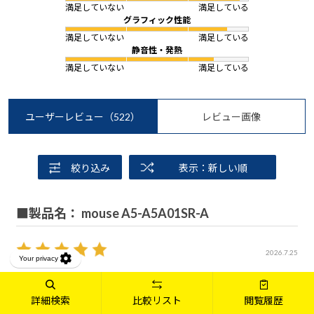
満足していない
満足している
グラフィック性能
満足していない
満足している
静音性・発熱
満足していない
満足している
ユーザーレビュー
（522）
レビュー画像
絞り込み
表示：新しい順
■製品名： mouse A5-A5A01SR-A
2026.7.25
OS：Windows 11 Home 64ビット
なおき
詳細検索
比較リスト
閲覧履歴
年代:
50代
性別:
男性