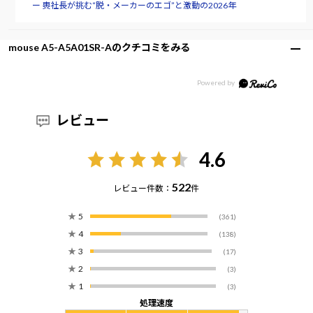
ー 軣社長が挑む“脱・メーカーのエゴ”と激動の2026年
mouse A5-A5A01SR-Aのクチコミをみる
レビュー
4.6
522
レビュー件数：
件
★
5
(361)
★
4
(138)
★
3
(17)
★
2
(3)
★
1
(3)
処理速度