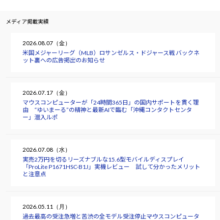
メディア掲載実績
2026.08.07（金）
米国メジャーリーグ（MLB）ロサンゼルス・ドジャース戦 バックネ
ット裏への広告掲出のお知らせ
2026.07.17（金）
マウスコンピューターが「24時間365日」の国内サポートを貫く理
由 “ゆいまーる”の精神と最新AIで臨む「沖縄コンタクトセンタ
ー」潜入ルポ
2026.07.08（水）
実売2万円を切るリーズナブルな15.6型モバイルディスプレイ
「ProLite P1671HSC-B1J」実機レビュー 試して分かったメリット
と注意点
2026.05.11（月）
過去最高の受注急増と苦渋の全モデル受注停止――マウスコンピュータ