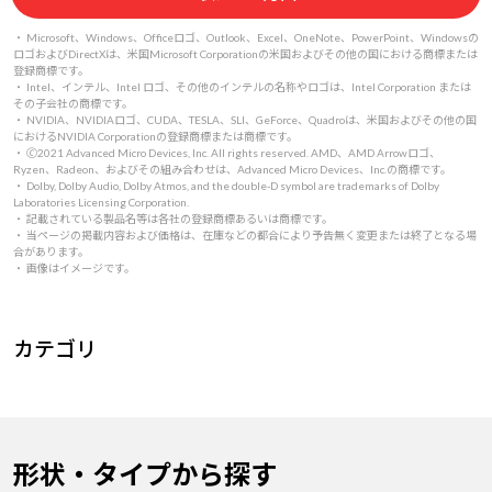
・ Microsoft、Windows、Officeロゴ、Outlook、Excel、OneNote、PowerPoint、Windowsの
ロゴおよびDirectXは、米国Microsoft Corporationの米国およびその他の国における商標または
登録商標です。
・ Intel、インテル、Intel ロゴ、その他のインテルの名称やロゴは、Intel Corporation または
その子会社の商標です。
・ NVIDIA、NVIDIAロゴ、CUDA、TESLA、SLI、GeForce、Quadroは、米国およびその他の国
におけるNVIDIA Corporationの登録商標または商標です。
・ 🄫2021 Advanced Micro Devices, Inc. All rights reserved. AMD、AMD Arrowロゴ、
Ryzen、Radeon、およびその組み合わせは、Advanced Micro Devices、Inc.の商標です。
・ Dolby, Dolby Audio, Dolby Atmos, and the double-D symbol are trademarks of Dolby
Laboratories Licensing Corporation.
・ 記載されている製品名等は各社の登録商標あるいは商標です。
・ 当ページの掲載内容および価格は、在庫などの都合により予告無く変更または終了となる場
合があります。
・ 画像はイメージです。
カテゴリ
形状・タイプから探す