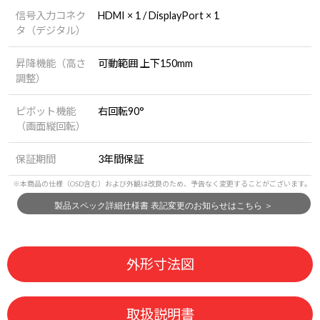
信号入力コネク
HDMI × 1 / DisplayPort × 1
タ（デジタル）
昇降機能（高さ
可動範囲 上下150mm
調整）
ピボット機能
右回転90°
（画面縦回転）
保証期間
3年間保証
外形寸法図
取扱説明書