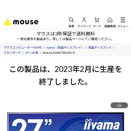
検索
マイページ
カート
店舗情報
メニュー
マウスは3年保証で送料無料
一部対象外の製品あり。詳しくは製品ページにてご確認ください。
マウスコンピューターHOME
iiyama（液晶ディスプレイ）
液晶ディスプレイ
スタンダード
27～30型
ProLite XUB2792HSU-5
この製品は、2023年2月に生産を
終了しました。
1
6