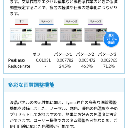
ます。文章作成やエクセル編集など事務系作業のときに低減
調整設定することで、疲労の軽減や仕事の効率化につながり
ます。
オフ
パターン1
パターン2
パターン3
Peak max
0.01031
0.007782
0.005472
0.002965
Reduce rate
-
24.5％
46.9％
71.2％
多彩な画質調整機能
液晶パネルの表示性能に加え、iiyama独自の多彩な画質調整
機能を装備しました。ノーマル、寒色、暖色の色温度を予め
プリセットしておりますので、簡単にお好みの色温度に設定
ができます。ユーザー様側でカスタム調整も可能なため、ご
使用用途に応じた色調整が可能です。