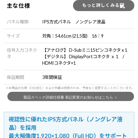
主な仕様
もっと詳しくみる
パネル種類
IPS方式パネル ノングレア液晶
サイズ
対角：54.61cm (21.5型) 16：9
信号入力コネク
【アナログ】 D-Subミニ15ピンコネクタ x 1
タ
【デジタル】 DisplayPortコネクタ ｘ 1 /
HDMIコネクタ×1
保証期間
3年間保証
視認性に優れたIPS方式パネル（ノングレア液
晶）を採用
最大解像度1,920×1,080（Full HD）をサポート