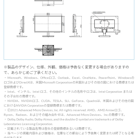
※製品のデザイン、仕様、外観、価格は予告なく変更する場合がありますの
で、あらかじめご了承ください。
・ Microsoft、Windows、Officeロゴ、Outlook、Excel、OneNote、PowerPoint、Windowsの
ロゴおよびDirectXは、米国Microsoft Corporationの米国およびその他の国における商標または
登録商標です。
・ Intel、インテル、Intel ロゴ、その他のインテルの名称やロゴは、Intel Corporation または
その子会社の商標です。
・ NVIDIA、NVIDIAロゴ、CUDA、TESLA、SLI、GeForce、Quadroは、米国およびその他の国
におけるNVIDIA Corporationの登録商標または商標です。
・ 🄫2021 Advanced Micro Devices, Inc. All rights reserved. AMD、AMD Arrowロゴ、
Ryzen、Radeon、およびその組み合わせは、Advanced Micro Devices、Inc.の商標です。
・ Dolby, Dolby Audio, Dolby Atmos, and the double-D symbol are trademarks of Dolby
Laboratories Licensing Corporation.
・ 記載されている製品名等は各社の登録商標あるいは商標です。
・ 当ページの掲載内容および価格は、在庫などの都合により予告無く変更または終了となる場
合があります。