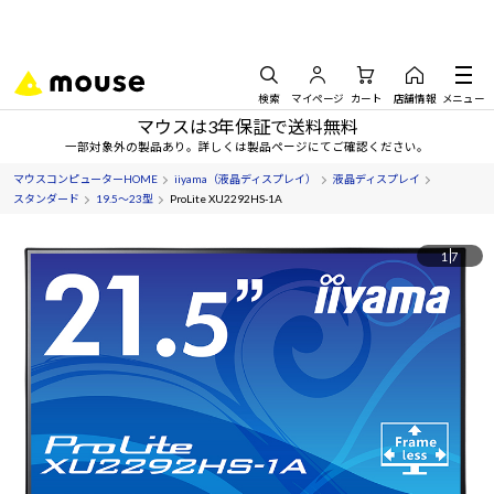
検索
マイページ
カート
店舗情報
メニュー
マウスは3年保証で送料無料
一部対象外の製品あり。詳しくは製品ページにてご確認ください。
マウスコンピューターHOME
iiyama（液晶ディスプレイ）
液晶ディスプレイ
スタンダード
19.5～23型
ProLite XU2292HS-1A
1
7