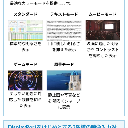
最適なカラーモードを提供します。
スタンダード
テキストモード
ムービーモード
標準的な明るさを
目に優しい明るさ
映画に適した明る
表示
を抑えた表示
さや
コントラスト
を調節した表示
ゲームモード
風景モード
すばやい動きに対
静止画や写真など
応した
残像を抑え
を
明るくシャープ
た表示
に表示
DisplayPortをはじめとする3系統の映像入力対