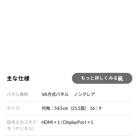
主な仕様
もっと詳しくみる
パネル種類
VA方式パネル ノングレア
サイズ
対角：54.5cm（21.5型） 16：9
信号入力コネク
HDMI × 1 / DisplayPort × 1
タ（デジタル）