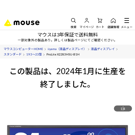
検索
マイページ
カート
店舗情報
メニュー
マウスは3年保証で送料無料
一部対象外の製品あり。詳しくは製品ページにてご確認ください。
マウスコンピューターHOME
iiyama（液晶ディスプレイ）
液晶ディスプレイ
スタンダード
19.5～23型
ProLite X2283HSU-B1H
この製品は、2024年1月に生産を
終了しました。
1
4