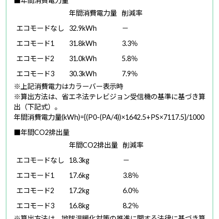
■年間消費電力量
年間消費電力量
削減率
エコモードなし
32.9kWh
－
エコモード1
31.8kWh
3.3％
エコモード2
31.0kWh
5.8％
エコモード3
30.3kWh
7.9％
※上記消費電力はカラーバー表示時
※算出方法は、省エネ法テレビジョン受信機の基準に基づき算
出（下記式）。
年間消費電力量(kWh)={(P0-(PA/4))×1642.5+PS×7117.5}/1000
■年間CO2排出量
年間CO2排出量
削減率
エコモードなし
18.3kg
－
エコモード1
17.6kg
3.8％
エコモード2
17.2kg
6.0％
エコモード3
16.8kg
8.2％
※算出方法は、地球温暖化対策の推進に関する法律に基づき算