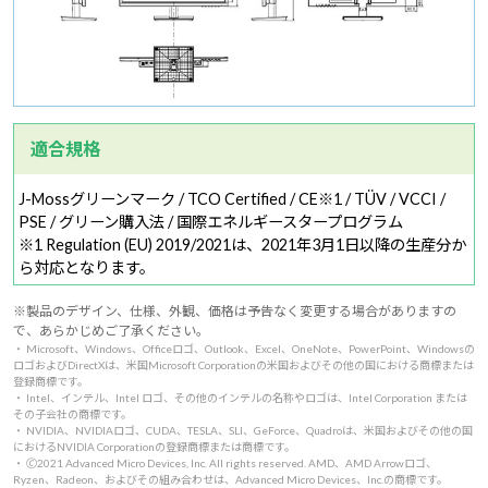
適合規格
J-Mossグリーンマーク / TCO Certified / CE※1 / TÜV / VCCI /
PSE / グリーン購入法 / 国際エネルギースタープログラム
※1 Regulation (EU) 2019/2021は、2021年3月1日以降の生産分か
ら対応となります。
※製品のデザイン、仕様、外観、価格は予告なく変更する場合がありますの
で、あらかじめご了承ください。
・ Microsoft、Windows、Officeロゴ、Outlook、Excel、OneNote、PowerPoint、Windowsの
ロゴおよびDirectXは、米国Microsoft Corporationの米国およびその他の国における商標または
登録商標です。
・ Intel、インテル、Intel ロゴ、その他のインテルの名称やロゴは、Intel Corporation または
その子会社の商標です。
・ NVIDIA、NVIDIAロゴ、CUDA、TESLA、SLI、GeForce、Quadroは、米国およびその他の国
におけるNVIDIA Corporationの登録商標または商標です。
・ 🄫2021 Advanced Micro Devices, Inc. All rights reserved. AMD、AMD Arrowロゴ、
Ryzen、Radeon、およびその組み合わせは、Advanced Micro Devices、Inc.の商標です。