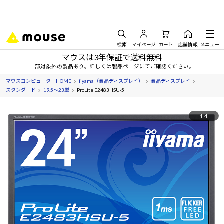
検索
マイページ
カート
店舗情報
メニュー
マウスは3年保証で送料無料
一部対象外の製品あり。詳しくは製品ページにてご確認ください。
マウスコンピューターHOME
iiyama（液晶ディスプレイ）
液晶ディスプレイ
スタンダード
19.5～23型
ProLite E2483HSU-5
1
4