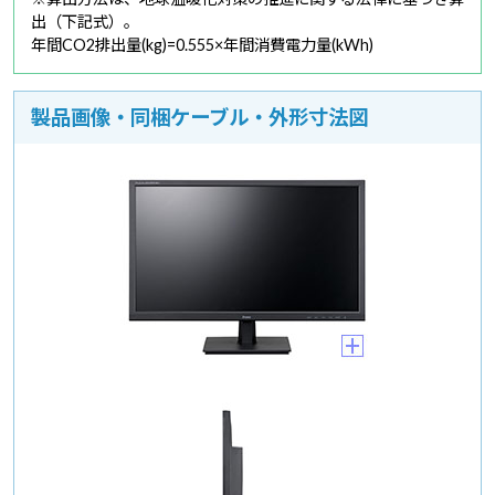
出（下記式）。
年間CO2排出量(kg)=0.555×年間消費電力量(kWh)
製品画像・同梱ケーブル・外形寸法図