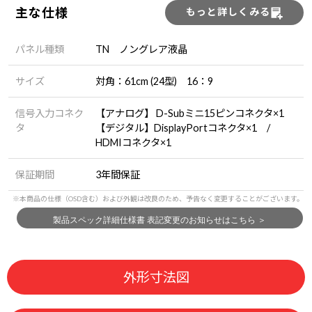
主な仕様
もっと詳しくみる
パネル種類
TN ノングレア液晶
サイズ
対角：61cm (24型) 16：9
信号入力コネク
【アナログ】 D-Subミニ15ピンコネクタ×1
タ
【デジタル】DisplayPortコネクタ×1 /
HDMIコネクタ×1
保証期間
3年間保証
外形寸法図