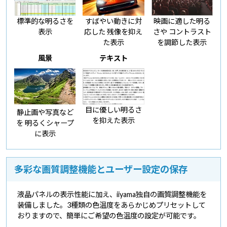
標準的な明るさを
すばやい動きに対
映画に適した明る
表示
応した
残像を抑え
さや
コントラスト
た表示
を調節した表示
風景
テキスト
目に優しい明るさ
静止画や写真など
を抑えた表示
を
明るくシャープ
に表示
多彩な画質調整機能とユーザー設定の保存
液晶パネルの表示性能に加え、iiyama独自の画質調整機能を
装備しました。3種類の色温度をあらかじめプリセットして
おりますので、簡単にご希望の色温度の設定が可能です。