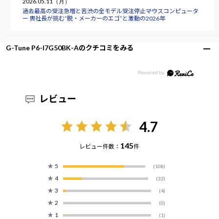
2026.05.11（月）
過去最高の受注急増と苦渋の全モデル受注停止――マウスコンピュータ
ー 軣社長が挑む“脱・メーカーのエゴ”と激動の2026年
G-Tune P6-I7G50BK-Aのクチコミをみる
レビュー
4.7
145
レビュー件数：
件
★
5
(108)
★
4
(32)
★
3
(4)
★
2
(0)
★
1
(1)