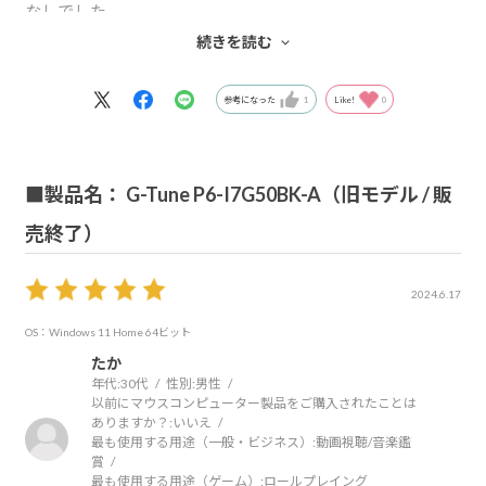
なしでした。
見積も分かりやすく、購入もスムーズ、予定通りに納品さ
続きを読む
れました！
ネットで買うことに最初は抵抗があったのですが流石にそ
参考になった
1
Like!
0
こはマウスコンピューター、日本企業で安心して注文出来
ました。
■製品名： G-Tune P6-I7G50BK-A（旧モデル / 販
売終了）
2024.6.17
OS：Windows 11 Home 64ビット
たか
年代:
30代
性別:
男性
以前にマウスコンピューター製品をご購入されたことは
ありますか？:
いいえ
最も使用する用途（一般・ビジネス）:
動画視聴/音楽鑑
賞
最も使用する用途（ゲーム）:
ロールプレイング