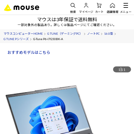
検索
マイページ
カート
店舗情報
メニュー
マウスは3年保証で送料無料
一部対象外の製品あり。詳しくは製品ページにてご確認ください。
マウスコンピューターHOME
G TUNE（ゲーミングPC）
ノートPC
16.0型
G TUNE Pシリーズ
G-Tune P6-I7G50BK-A
おすすめモデルはこちら
1
11