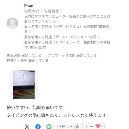
Rsan
年代:
20代
性別:
男性
以前にマウスコンピューター製品をご購入されたことは
ありますか？:
いいえ
最も使用する用途（一般・ビジネス）:
動画視聴/音楽鑑
賞
最も使用する用途（ゲーム）:
アクション / 格闘
最も使用する用途（クリエイティブ）:
動画制作 / 映像制
作 / 編集 / 配信
処理速度
:満足している
グラフィック性能
:満足している
静音性・発熱
:満足している
使いやすい、起動も早いです。
タイピングの際に癖も無く、ストレスなく使えます。
参考になった
0
Like!
0