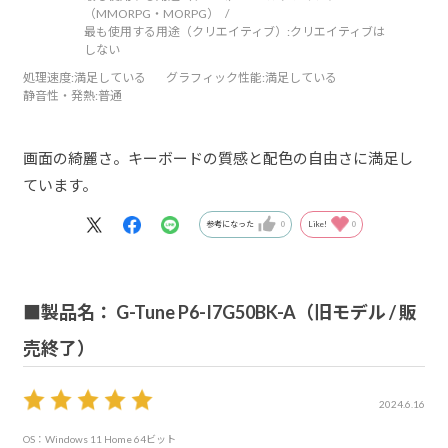
（MMORPG・MORPG）
最も使用する用途（クリエイティブ）:
クリエイティブは
しない
処理速度
:満足している
グラフィック性能
:満足している
静音性・発熱
:普通
画面の綺麗さ。キーボードの質感と配色の自由さに満足し
ています。
参考になった
0
Like!
0
■製品名： G-Tune P6-I7G50BK-A（旧モデル / 販
売終了）
2024.6.16
OS：Windows 11 Home 64ビット