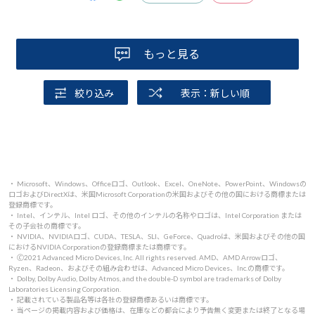
もっと見る
絞り込み
表示：新しい順
・ Microsoft、Windows、Officeロゴ、Outlook、Excel、OneNote、PowerPoint、Windowsの
ロゴおよびDirectXは、米国Microsoft Corporationの米国およびその他の国における商標または
登録商標です。
・ Intel、インテル、Intel ロゴ、その他のインテルの名称やロゴは、Intel Corporation または
その子会社の商標です。
・ NVIDIA、NVIDIAロゴ、CUDA、TESLA、SLI、GeForce、Quadroは、米国およびその他の国
におけるNVIDIA Corporationの登録商標または商標です。
・ 🄫2021 Advanced Micro Devices, Inc. All rights reserved. AMD、AMD Arrowロゴ、
Ryzen、Radeon、およびその組み合わせは、Advanced Micro Devices、Inc.の商標です。
・ Dolby, Dolby Audio, Dolby Atmos, and the double-D symbol are trademarks of Dolby
Laboratories Licensing Corporation.
・ 記載されている製品名等は各社の登録商標あるいは商標です。
・ 当ページの掲載内容および価格は、在庫などの都合により予告無く変更または終了となる場