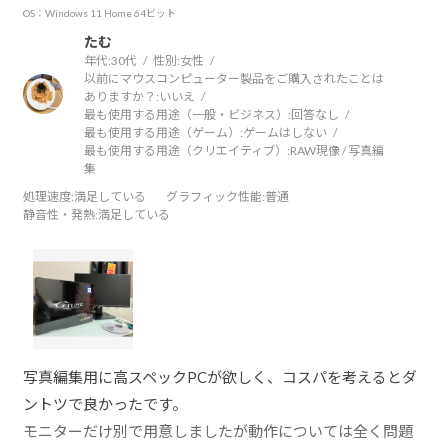
OS：Windows 11 Home 64ビット
たむ
年代:
30代
性別:
女性
以前にマウスコンピューター製品をご購入されたことは
ありますか？:
いいえ
最も使用する用途（一般・ビジネス）:
回答なし
最も使用する用途（ゲーム）:
ゲームはしない
最も使用する用途（クリエイティブ）:
RAW現像 / 写真編
集
処理速度
:満足している
グラフィック性能
:普通
静音性・発熱
:満足している
写真編集用に高スペックPCが欲しく、コスパを考えるとダ
ントツで良かったです。
モニターだけ別で用意しましたが動作については全く問題