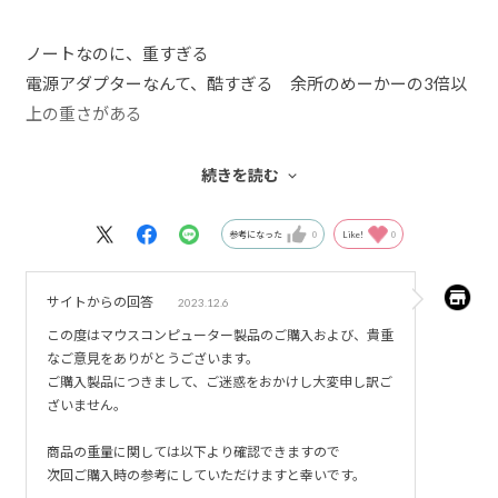
ノートなのに、重すぎる
電源アダプターなんて、酷すぎる 余所のめーかーの3倍以
上の重さがある
これでは、女性の持ち運び、ノートパソコンとして買った
続きを読む
が重すぎて駄目ですね。60万近くしましたが、宅急便から
箱受け取った時から愕然としました。
参考になった
0
Like!
0
重さまでは、視野に入れてなかった。大失敗です。
サイトからの回答
2023.12.6
この度はマウスコンピューター製品のご購入および、貴重
なご意見をありがとうございます。
ご購入製品につきまして、ご迷惑をおかけし大変申し訳ご
ざいません。
商品の重量に関しては以下より確認できますので
次回ご購入時の参考にしていただけますと幸いです。