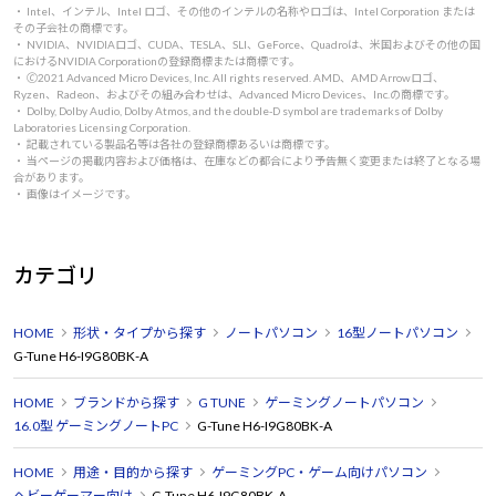
・ Intel、インテル、Intel ロゴ、その他のインテルの名称やロゴは、Intel Corporation または
その子会社の商標です。
・ NVIDIA、NVIDIAロゴ、CUDA、TESLA、SLI、GeForce、Quadroは、米国およびその他の国
におけるNVIDIA Corporationの登録商標または商標です。
・ 🄫2021 Advanced Micro Devices, Inc. All rights reserved. AMD、AMD Arrowロゴ、
Ryzen、Radeon、およびその組み合わせは、Advanced Micro Devices、Inc.の商標です。
・ Dolby, Dolby Audio, Dolby Atmos, and the double-D symbol are trademarks of Dolby
Laboratories Licensing Corporation.
・ 記載されている製品名等は各社の登録商標あるいは商標です。
・ 当ページの掲載内容および価格は、在庫などの都合により予告無く変更または終了となる場
合があります。
・ 画像はイメージです。
カテゴリ
HOME
形状・タイプから探す
ノートパソコン
16型ノートパソコン
G-Tune H6-I9G80BK-A
HOME
ブランドから探す
G TUNE
ゲーミングノートパソコン
16.0型 ゲーミングノートPC
G-Tune H6-I9G80BK-A
HOME
用途・目的から探す
ゲーミングPC・ゲーム向けパソコン
ヘビーゲーマー向け
G-Tune H6-I9G80BK-A