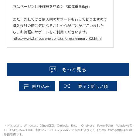
商品ページ＞仕様詳細を見る＞「本体重量(kg) 」
また、弊社ではご購入前のサポートも行っておりますので
購入検討の際に気になることや心配ごとがございました
ら、お気軽にサポートをご利用くださいませ。
https://www2.mouse-jp.co.jp/ssl/press/inquiry_02.html
もっと見る
絞り込み
表示：新しい順
・ Microsoft、Windows、Officeロゴ、Outlook、Excel、OneNote、PowerPoint、Windowsの
ロゴおよびDirectXは、米国Microsoft Corporationの米国およびその他の国における商標または
登録商標です。