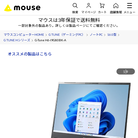
検索
マイページ
カート
店舗情報
メニュー
マウスは3年保証で送料無料
一部対象外の製品あり。詳しくは製品ページにてご確認ください。
マウスコンピューターHOME
G TUNE（ゲーミングPC）
ノートPC
16.0型
G TUNE Hシリーズ
G-Tune H6-I9G80BK-A
オススメの製品はこちら
1
9