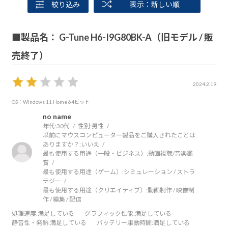
絞り込み
表示：新しい順
■製品名： G-Tune H6-I9G80BK-A（旧モデル / 販
売終了）
2024.2.19
OS：Windows 11 Home 64ビット
no name
年代:
30代
性別:
男性
以前にマウスコンピューター製品をご購入されたことは
ありますか？:
いいえ
最も使用する用途（一般・ビジネス）:
動画視聴/音楽鑑
賞
最も使用する用途（ゲーム）:
シミュレーション / ストラ
テジー
最も使用する用途（クリエイティブ）:
動画制作 / 映像制
作 / 編集 / 配信
処理速度
:満足している
グラフィック性能
:満足している
静音性・発熱
:満足している
バッテリー駆動時間
:満足している