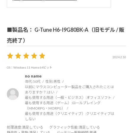
■製品名： G-Tune H6-I9G80BK-A（旧モデル / 販
売終了）
2024.2.10
OS：Windows 11 Home 64ビット
no name
年代:
50代
性別:
男性
以前にマウスコンピューター製品をご購入されたことは
ありますか？:
はい
最も使用する用途（一般・ビジネス）:
オフィスソフト
最も使用する用途（ゲーム）:
ロールプレイング
（MMORPG・MORPG）
最も使用する用途（クリエイティブ）:
クリエイティブは
しない
処理速度
:満足している
グラフィック性能
:満足している
静音性・発熱
:満足している
バッテリー駆動時間
:普通