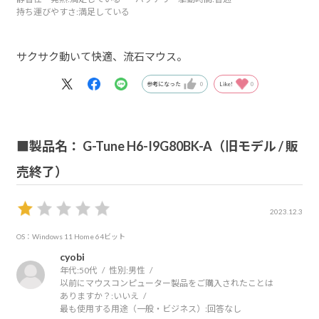
持ち運びやすさ
:満足している
サクサク動いて快適、流石マウス。
参考になった
0
Like!
0
■製品名： G-Tune H6-I9G80BK-A（旧モデル / 販
売終了）
2023.12.3
OS：Windows 11 Home 64ビット
cyobi
年代:
50代
性別:
男性
以前にマウスコンピューター製品をご購入されたことは
ありますか？:
いいえ
最も使用する用途（一般・ビジネス）:
回答なし