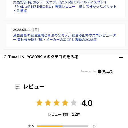
実売2万円を切るリーズナブルな15.6型モバイルディスプレイ
「ProLite P1671HSC-B1J」実機レビュー 試して分かったメリット
と注意点
2026.05.11（月）
過去最高の受注急増と苦渋の全モデル受注停止――マウスコンピュータ
ー 軣社長が挑む“脱・メーカーのエゴ”と激動の2026年
G-Tune H6-I9G80BK-Aのクチコミをみる
レビュー
4.0
12
レビュー件数：
件
★
5
(6)