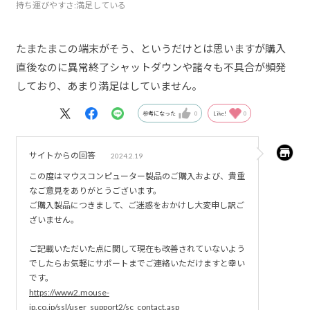
持ち運びやすさ
:満足している
たまたまこの端末がそう、というだけとは思いますが購入
直後なのに異常終了シャットダウンや諸々も不具合が頻発
しており、あまり満足はしていません。
参考になった
0
Like!
0
サイトからの回答
2024.2.19
この度はマウスコンピューター製品のご購入および、貴重
なご意見をありがとうございます。
ご購入製品につきまして、ご迷惑をおかけし大変申し訳ご
ざいません。
ご記載いただいた点に関して現在も改善されていないよう
でしたらお気軽にサポートまでご連絡いただけますと幸い
です。
https://www2.mouse-
jp.co.jp/ssl/user_support2/sc_contact.asp