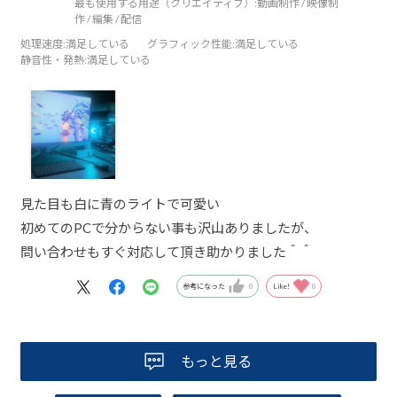
最も使用する用途（クリエイティブ）:
動画制作 / 映像制
作 / 編集 / 配信
処理速度
:満足している
グラフィック性能
:満足している
静音性・発熱
:満足している
見た目も白に青のライトで可愛い
初めてのPCで分からない事も沢山ありましたが、
問い合わせもすぐ対応して頂き助かりました＾＾
参考になった
0
Like!
0
もっと見る