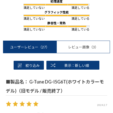
処理速度
満足していない
満足している
グラフィック性能
満足していない
満足している
静音性・発熱
満足していない
満足している
ユーザーレビュー
（27）
レビュー画像
（3）
絞り込み
表示：新しい順
■製品名： G-Tune DG-I5G6T(ホワイトカラーモ
デル)（旧モデル / 販売終了）
2024.2.7