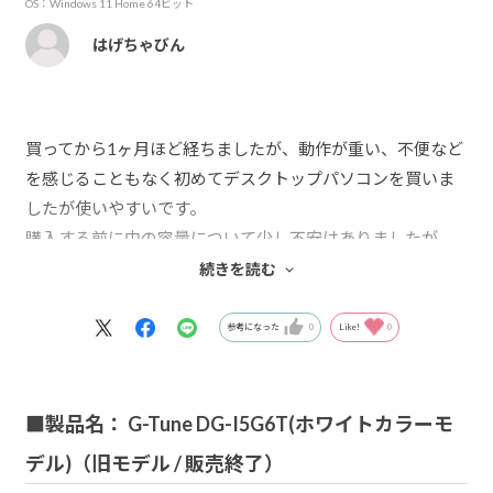
OS：Windows 11 Home 64ビット
はげちゃびん
買ってから1ヶ月ほど経ちましたが、動作が重い、不便など
を感じることもなく初めてデスクトップパソコンを買いま
したが使いやすいです。
購入する前に中の容量について少し不安はありましたが、
ゲームを10個ほどダウンロードしましたが全然余裕でし
続きを読む
た。fpsも高く快適にゲームできます。
外のケースは白で中のパーツは見ると黒が多いですが光ら
参考になった
0
Like!
0
せても気になることは無かったです。
中のLEDもマゼンタにしましたがすごく綺麗な色で写真通
りの色が届きました。
■製品名： G-Tune DG-I5G6T(ホワイトカラーモ
デル)（旧モデル / 販売終了）