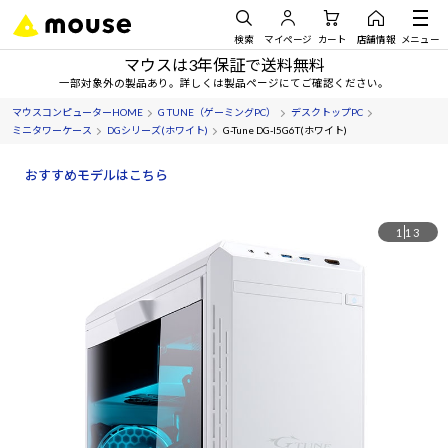
検索
マイページ
カート
店舗情報
メニュー
マウスは3年保証で送料無料
一部対象外の製品あり。詳しくは製品ページにてご確認ください。
マウスコンピューターHOME
G TUNE（ゲーミングPC）
デスクトップPC
ミニタワーケース
DGシリーズ(ホワイト)
G-Tune DG-I5G6T(ホワイト)
おすすめモデルはこちら
1
13