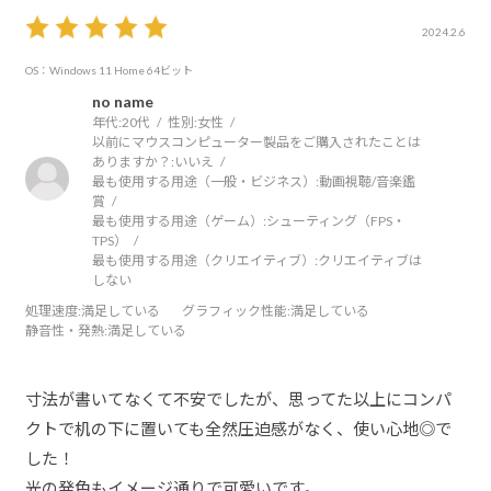
2024.2.6
OS：Windows 11 Home 64ビット
no name
年代:
20代
性別:
女性
以前にマウスコンピューター製品をご購入されたことは
ありますか？:
いいえ
最も使用する用途（一般・ビジネス）:
動画視聴/音楽鑑
賞
最も使用する用途（ゲーム）:
シューティング（FPS・
TPS）
最も使用する用途（クリエイティブ）:
クリエイティブは
しない
処理速度
:満足している
グラフィック性能
:満足している
静音性・発熱
:満足している
寸法が書いてなくて不安でしたが、思ってた以上にコンパ
クトで机の下に置いても全然圧迫感がなく、使い心地◎で
した！
光の発色もイメージ通りで可愛いです。