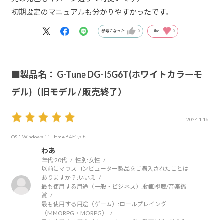
初期設定のマニュアルも分かりやすかったです。
参考になった
0
Like!
0
■製品名： G-Tune DG-I5G6T(ホワイトカラーモ
デル)（旧モデル / 販売終了）
2024.1.16
OS：Windows 11 Home 64ビット
わあ
年代:
20代
性別:
女性
以前にマウスコンピューター製品をご購入されたことは
ありますか？:
いいえ
最も使用する用途（一般・ビジネス）:
動画視聴/音楽鑑
賞
最も使用する用途（ゲーム）:
ロールプレイング
（MMORPG・MORPG）