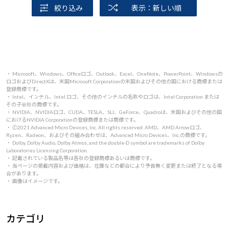
絞り込み
表示：新しい順
・ Microsoft、Windows、Officeロゴ、Outlook、Excel、OneNote、PowerPoint、Windowsの
ロゴおよびDirectXは、米国Microsoft Corporationの米国およびその他の国における商標または
登録商標です。
・ Intel、インテル、Intel ロゴ、その他のインテルの名称やロゴは、Intel Corporation または
その子会社の商標です。
・ NVIDIA、NVIDIAロゴ、CUDA、TESLA、SLI、GeForce、Quadroは、米国およびその他の国
におけるNVIDIA Corporationの登録商標または商標です。
・ 🄫2021 Advanced Micro Devices, Inc. All rights reserved. AMD、AMD Arrowロゴ、
Ryzen、Radeon、およびその組み合わせは、Advanced Micro Devices、Inc.の商標です。
・ Dolby, Dolby Audio, Dolby Atmos, and the double-D symbol are trademarks of Dolby
Laboratories Licensing Corporation.
・ 記載されている製品名等は各社の登録商標あるいは商標です。
・ 当ページの掲載内容および価格は、在庫などの都合により予告無く変更または終了となる場
合があります。
・ 画像はイメージです。
カテゴリ