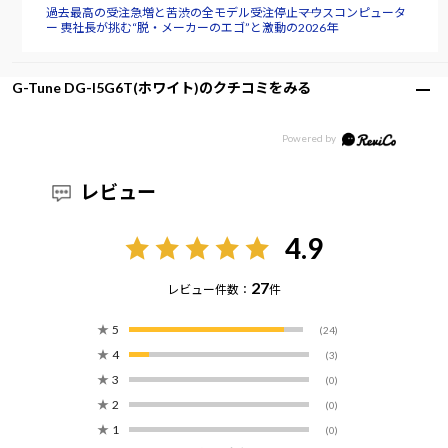
過去最高の受注急増と苦渋の全モデル受注停止――マウスコンピュータ
ー 軣社長が挑む“脱・メーカーのエゴ”と激動の2026年
G-Tune DG-I5G6T(ホワイト)のクチコミをみる
レビュー
4.9
27
レビュー件数：
件
★
5
(24)
★
4
(3)
★
3
(0)
★
2
(0)
★
1
(0)