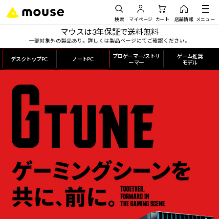
検索
マイページ
カート
店舗情報
メニュー
マウスは3年保証で送料無料
一部対象外の製品あり。詳しくは製品ページにてご確認ください。
プロゲーマー/ストリ
ゲーム推奨
デスクトップPC
ノートPC
ーマー
モデル