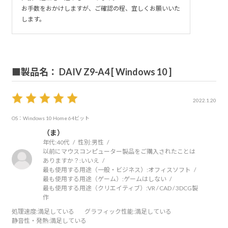
お手数をおかけしますが、ご確認の程、宜しくお願いいた
します。
■製品名： DAIV Z9-A4 [ Windows 10 ]
2022.1.20
OS：Windows 10 Home 64ビット
（ま）
年代:
40代
性別:
男性
以前にマウスコンピューター製品をご購入されたことは
ありますか？:
いいえ
最も使用する用途（一般・ビジネス）:
オフィスソフト
最も使用する用途（ゲーム）:
ゲームはしない
最も使用する用途（クリエイティブ）:
VR / CAD / 3DCG製
作
処理速度
:満足している
グラフィック性能
:満足している
静音性・発熱
:満足している