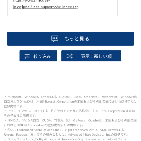
https://www2.mouse-
jp.co.jp/ssl/user_support2/sc_index.asp
もっと見る
絞り込み
表示：新しい順
・ Microsoft、Windows、Officeロゴ、Outlook、Excel、OneNote、PowerPoint、Windowsの
ロゴおよびDirectXは、米国Microsoft Corporationの米国およびその他の国における商標または
登録商標です。
・ Intel、インテル、Intel ロゴ、その他のインテルの名称やロゴは、Intel Corporation または
その子会社の商標です。
・ NVIDIA、NVIDIAロゴ、CUDA、TESLA、SLI、GeForce、Quadroは、米国およびその他の国
におけるNVIDIA Corporationの登録商標または商標です。
・ 🄫2021 Advanced Micro Devices, Inc. All rights reserved. AMD、AMD Arrowロゴ、
Ryzen、Radeon、およびその組み合わせは、Advanced Micro Devices、Inc.の商標です。
・ Dolby, Dolby Audio, Dolby Atmos, and the double-D symbol are trademarks of Dolby