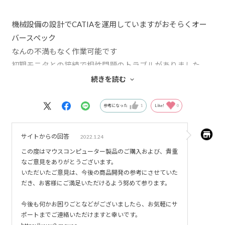
機械設備の設計でCATIAを運用していますがおそらくオー
バースペック
なんの不満もなく作業可能です
初期モニタとの接続で相性問題のトラブルがありました
が、快くサポートにご協力いただき大変助かりました
続きを読む
マウスさんを選定したのは正解であったと感じます
参考になった
1
Like!
0
サイトからの回答
2022.1.24
この度はマウスコンピューター製品のご購入および、貴重
なご意見をありがとうございます。
いただいたご意見は、今後の商品開発の参考にさせていた
だき、お客様にご満足いただけるよう努めて参ります。
今後も何かお困りごとなどがございましたら、お気軽にサ
ポートまでご連絡いただけますと幸いです。