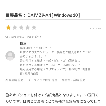
■製品名： DAIV Z9-A4 [ Windows 10 ]
2022.1.29
OS：Windows 10 Home 64ビット
橋本
年代:
40代
性別:
男性
以前にマウスコンピューター製品をご購入されたことは
ありますか？:
はい
最も使用する用途（一般・ビジネス）:
回答なし
最も使用する用途（ゲーム）:
ゲームはしない
最も使用する用途（クリエイティブ）:
動画制作 / 映像制
作 / 編集 / 配信
処理速度
:普通
グラフィック性能
:普通
静音性・発熱
:普通
色々オプションを付けて高額商品となりました。50万円く
らいです。価格とは裏腹にとても残念な気持ちになってしま