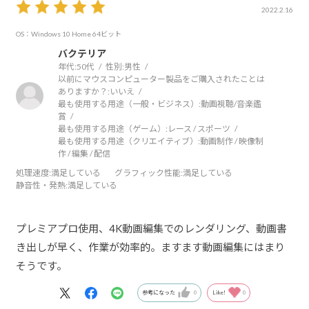
2022.2.16
OS：Windows 10 Home 64ビット
バクテリア
年代:
50代
性別:
男性
以前にマウスコンピューター製品をご購入されたことは
ありますか？:
いいえ
最も使用する用途（一般・ビジネス）:
動画視聴/音楽鑑
賞
最も使用する用途（ゲーム）:
レース / スポーツ
最も使用する用途（クリエイティブ）:
動画制作 / 映像制
作 / 編集 / 配信
処理速度
:満足している
グラフィック性能
:満足している
静音性・発熱
:満足している
プレミアプロ使用、4K動画編集でのレンダリング、動画書
き出しが早く、作業が効率的。ますます動画編集にはまり
そうです。
参考になった
0
Like!
0