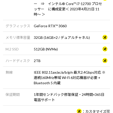
ー ⇒ インテル® Core™ i7-12700 プロセ
ッサー に構成変更＜ 2023年4月21日 11
時～ ＞
グラフィックス
GeForce RTX™ 3060
メモリ標準容量
32GB (16GB×2 / デュアルチャネル)
M.2 SSD
512GB (NVMe)
ハードディスク
2TB
無線
IEEE 802.11ax/ac/a/b/g/n 最大2.4Gbps対応 ※
連続160MHz帯域 Wi-Fi 6対応機器が必要 +
Bluetooth 5 内蔵
保証期間
1年間センドバック修理保証・24時間×365日
電話サポート
カスタマイズ可