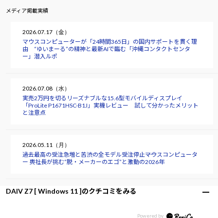
メディア掲載実績
2026.07.17（金）
マウスコンピューターが「24時間365日」の国内サポートを貫く理
由 “ゆいまーる”の精神と最新AIで臨む「沖縄コンタクトセンタ
ー」潜入ルポ
2026.07.08（水）
実売2万円を切るリーズナブルな15.6型モバイルディスプレイ
「ProLite P1671HSC-B1J」実機レビュー 試して分かったメリット
と注意点
2026.05.11（月）
過去最高の受注急増と苦渋の全モデル受注停止――マウスコンピュータ
ー 軣社長が挑む“脱・メーカーのエゴ”と激動の2026年
DAIV Z7 [ Windows 11 ]のクチコミをみる