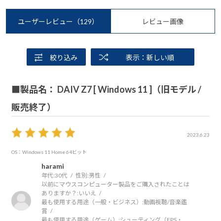
ユーザーレビュー
（129）
レビュー画像
絞り込み
表示：新しい順
■製品名： DAIV Z7 [ Windows 11 ]（旧モデル /
販売終了）
2023.6.23
OS：Windows 11 Home 64ビット
harami
年代:
30代
性別:
男性
以前にマウスコンピューター製品をご購入されたことは
ありますか？:
いいえ
最も使用する用途（一般・ビジネス）:
動画視聴/音楽鑑
賞
最も使用する用途（ゲーム）:
シューティング（FPS・