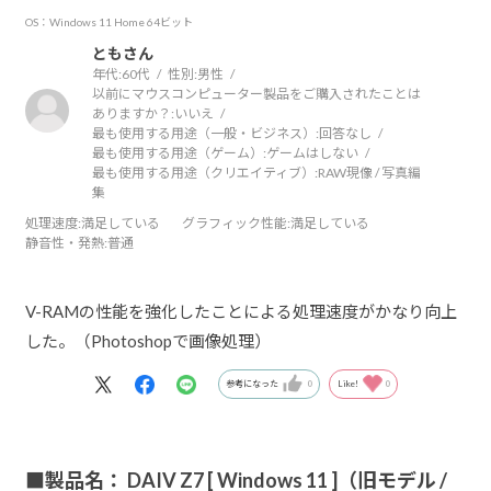
OS：Windows 11 Home 64ビット
ともさん
年代:
60代
性別:
男性
以前にマウスコンピューター製品をご購入されたことは
ありますか？:
いいえ
最も使用する用途（一般・ビジネス）:
回答なし
最も使用する用途（ゲーム）:
ゲームはしない
最も使用する用途（クリエイティブ）:
RAW現像 / 写真編
集
処理速度
:満足している
グラフィック性能
:満足している
静音性・発熱
:普通
V-RAMの性能を強化したことによる処理速度がかなり向上
した。（Photoshopで画像処理）
参考になった
0
Like!
0
■製品名： DAIV Z7 [ Windows 11 ]（旧モデル /