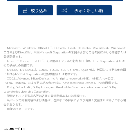
絞り込み
表示：新しい順
・ Microsoft、Windows、Officeロゴ、Outlook、Excel、OneNote、PowerPoint、Windowsの
ロゴおよびDirectXは、米国Microsoft Corporationの米国およびその他の国における商標または
登録商標です。
・ Intel、インテル、Intel ロゴ、その他のインテルの名称やロゴは、Intel Corporation または
その子会社の商標です。
・ NVIDIA、NVIDIAロゴ、CUDA、TESLA、SLI、GeForce、Quadroは、米国およびその他の国
におけるNVIDIA Corporationの登録商標または商標です。
・ 🄫2021 Advanced Micro Devices, Inc. All rights reserved. AMD、AMD Arrowロゴ、
Ryzen、Radeon、およびその組み合わせは、Advanced Micro Devices、Inc.の商標です。
・ Dolby, Dolby Audio, Dolby Atmos, and the double-D symbol are trademarks of Dolby
Laboratories Licensing Corporation.
・ 記載されている製品名等は各社の登録商標あるいは商標です。
・ 当ページの掲載内容および価格は、在庫などの都合により予告無く変更または終了となる場
合があります。
・ 画像はイメージです。