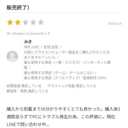
販売終了）
2023.6.14
OS：Windows 11 Home 64ビット
みき
年代:
30代
性別:
女性
以前にマウスコンピューター製品をご購入されたことは
ありますか？:
いいえ
最も使用する用途（一般・ビジネス）:
インターネット閲
覧
最も使用する用途（ゲーム）:
ゲームはしない
最も使用する用途（クリエイティブ）:
音楽制作 / DTM
処理速度
:満足している
グラフィック性能
:満足している
静音性・発熱
:満足している
購入から到着までは分かりやすくとても良かった。購入後1
週間足らずでPCにトラブル発生の為、この評価に。現在
LINEで問い合わせ中…