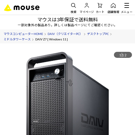
検索
マイページ
カート
店舗情報
メニュー
マウスは3年保証で送料無料
一部対象外の製品あり。詳しくは製品ページにてご確認ください。
マウスコンピューターHOME
DAIV（クリエイターPC）
デスクトップPC
ミドルタワーケース
DAIV Z7 [ Windows 11 ]
1
12