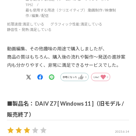
TPS）
最も使用する用途（クリエイティブ）:
動画制作 / 映像制
作 / 編集 / 配信
処理速度
:満足している
グラフィック性能
:満足している
静音性・発熱
:満足している
動画編集、その他趣味の用途で購入しましたが、
商品の質はもちろん、購入後の流れや製作～発送の進捗案
内も分かりやすく、非常に満足できるサービスでした。
参考になった
0
Like!
0
■製品名： DAIV Z7 [ Windows 11 ]（旧モデル /
販売終了）
2023.6.14