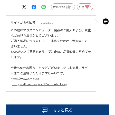
参考になった
0
Like!
0
サイトからの回答
2023.6.21
この度はマウスコンピューター製品のご購入および、貴重
なご意見をありがとうございます。
ご購入製品につきまして、ご迷惑をおかけし大変申し訳ご
ざいません。
いただいたご意見を厳粛に受け止め、品質改善に努めて参
ります。
今後も何かお困りごとなどございましたらお気軽にサポー
トまでご連絡いただけますと幸いです。
https://www2.mouse-
jp.co.jp/ssl/user_support2/sc_contact.asp
もっと見る