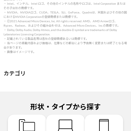
・ Intel、インテル、Intel ロゴ、その他のインテルの名称やロゴは、Intel Corporation または
その子会社の商標です。
・ NVIDIA、NVIDIAロゴ、CUDA、TESLA、SLI、GeForce、Quadroは、米国およびその他の国
におけるNVIDIA Corporationの登録商標または商標です。
・ 🄫2021 Advanced Micro Devices, Inc. All rights reserved. AMD、AMD Arrowロゴ、
Ryzen、Radeon、およびその組み合わせは、Advanced Micro Devices、Inc.の商標です。
・ Dolby, Dolby Audio, Dolby Atmos, and the double-D symbol are trademarks of Dolby
Laboratories Licensing Corporation.
・ 記載されている製品名等は各社の登録商標あるいは商標です。
・ 当ページの掲載内容および価格は、在庫などの都合により予告無く変更または終了となる場
合があります。
・ 画像はイメージです。
カテゴリ
形状・タイプから探す