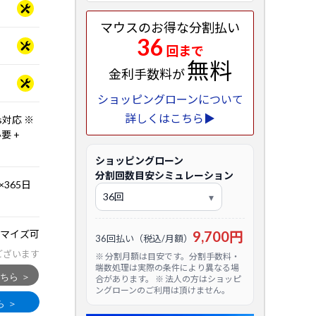
マウスのお得な分割払い
36
回まで
無料
金利手数料が
ショッピングローンについて
詳しくはこちら▶
bps対応 ※
要 +
ショッピングローン
分割回数目安シミュレーション
365日
マイズ可
9,700円
36回払い（税込/月額）
ございます
※ 分割月額は目安です。分割手数料・
端数処理は実際の条件により異なる場
合があります。 ※ 法人の方はショッピ
ングローンのご利用は頂けません。