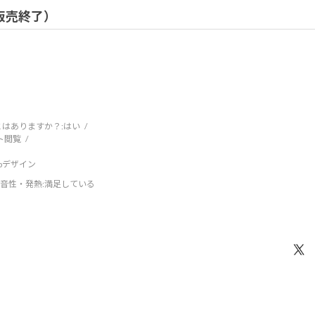
/ 販売終了）
はありますか？:
はい
ト閲覧
ebデザイン
音性・発熱
:満足している