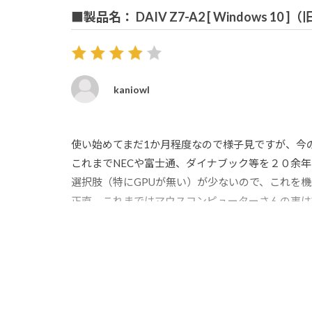
■製品名： DAIV Z7-A2 [ Windows 10 
kaniowl
使い始めてまだ1か月程度なので様子見ですが、今
これまでNECや富士通、ダイナブック等を２０余
選択肢（特にGPUが無い）が少ないので、これを
正直、これまではマウスコンピューターさんの事は
頼できるかな！と購入に至りました。結果、コスパ
仕事上、ＣＡＤを毎日使う仕事をしていますのでク
マウスコンピューターさんには、今後も国産・国内