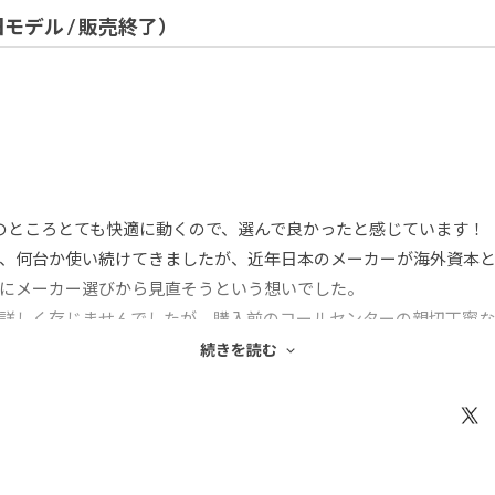
]（旧モデル / 販売終了）
のところとても快適に動くので、選んで良かったと感じています！
年、何台か使い続けてきましたが、近年日本のメーカーが海外資本
機にメーカー選びから見直そうという想いでした。
詳しく存じませんでしたが、購入前のコールセンターの親切丁寧な
も含め正解だったと感じています。
続きを読む
リエイター向けのDAIVを選びました。オンサイト安心保障等も契
対応の日本の誇れるメーカーとして頑張って欲しいので、陰ながら