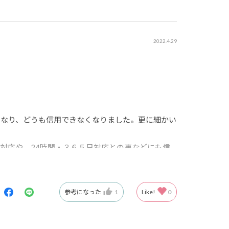
2022.4.29
となり、どうも信用できなくなりました。更に細かい
対応や、24時間・３６５日対応との事などにも信
約しているので、安心だなと考えています。
応戦しています。
参考になった
1
Like!
0