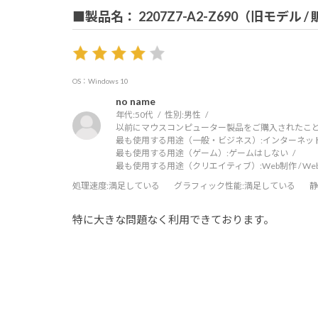
■製品名： 2207Z7-A2-Z690（旧モデル 
OS：Windows 10
no name
年代:
50代
性別:
男性
以前にマウスコンピューター製品をご購入されたこと
最も使用する用途（一般・ビジネス）:
インターネッ
最も使用する用途（ゲーム）:
ゲームはしない
最も使用する用途（クリエイティブ）:
Web制作 / W
処理速度
:満足している
グラフィック性能
:満足している
静
特に大きな問題なく利用できております。