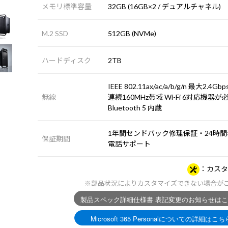
メモリ標準容量
32GB (16GB×2 / デュアルチャネル)
M.2 SSD
512GB (NVMe)
ハードディスク
2TB
IEEE 802.11ax/ac/a/b/g/n 最大2.4G
無線
連続160MHz帯域 Wi-Fi 6対応機器が必
Bluetooth 5 内蔵
1年間センドバック修理保証・24時間×
保証期間
電話サポート
カスタ
※部品状況によりカスタマイズできない場合が