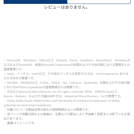
レビューはありません。
・ Microsoft、Windows、Officeロゴ、Outlook、Excel、OneNote、PowerPoint、Windowsの
ロゴおよびDirectXは、米国Microsoft Corporationの米国およびその他の国における商標または
登録商標です。
・ Intel、インテル、Intel ロゴ、その他のインテルの名称やロゴは、Intel Corporation または
その子会社の商標です。
・ NVIDIA、NVIDIAロゴ、CUDA、TESLA、SLI、GeForce、Quadroは、米国およびその他の国
におけるNVIDIA Corporationの登録商標または商標です。
・ 🄫2021 Advanced Micro Devices, Inc. All rights reserved. AMD、AMD Arrowロゴ、
Ryzen、Radeon、およびその組み合わせは、Advanced Micro Devices、Inc.の商標です。
・ Dolby, Dolby Audio, Dolby Atmos, and the double-D symbol are trademarks of Dolby
Laboratories Licensing Corporation.
・ 記載されている製品名等は各社の登録商標あるいは商標です。
・ 当ページの掲載内容および価格は、在庫などの都合により予告無く変更または終了となる場
合があります。
・ 画像はイメージです。