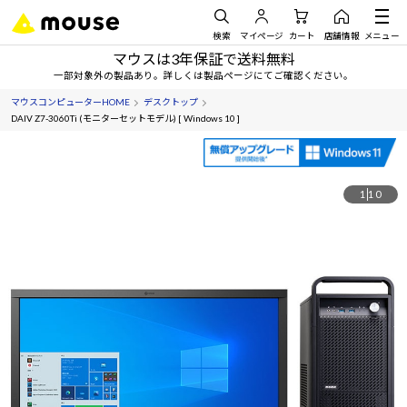
検索
マイページ
カート
店舗情報
メニュー
マウスは3年保証で送料無料
一部対象外の製品あり。詳しくは製品ページにてご確認ください。
マウスコンピューターHOME
デスクトップ
DAIV Z7-3060Ti (モニターセットモデル) [ Windows 10 ]
1
10