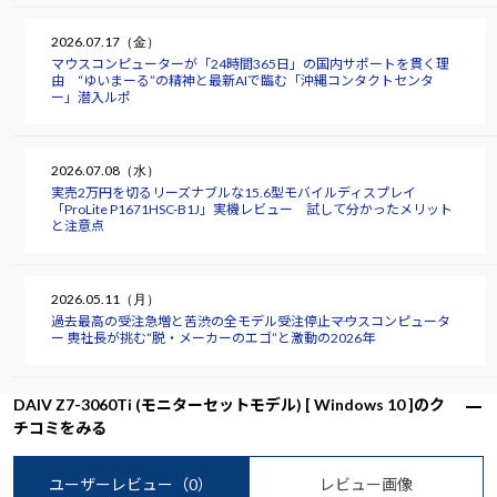
2026.07.17（金）
マウスコンピューターが「24時間365日」の国内サポートを貫く理
由 “ゆいまーる”の精神と最新AIで臨む「沖縄コンタクトセンタ
ー」潜入ルポ
2026.07.08（水）
実売2万円を切るリーズナブルな15.6型モバイルディスプレイ
「ProLite P1671HSC-B1J」実機レビュー 試して分かったメリット
と注意点
2026.05.11（月）
過去最高の受注急増と苦渋の全モデル受注停止――マウスコンピュータ
ー 軣社長が挑む“脱・メーカーのエゴ”と激動の2026年
DAIV Z7-3060Ti (モニターセットモデル) [ Windows 10 ]のク
チコミをみる
ユーザーレビュー
（0）
レビュー画像