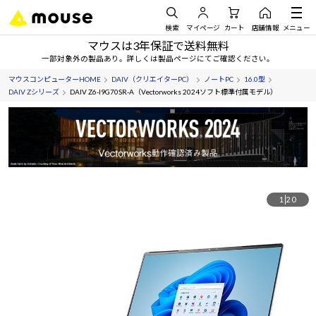
検索
マイページ
カート
店舗情報
メニュー
マウスは3年保証で送料無料
一部対象外の製品あり。詳しくは製品ページにてご確認ください。
マウスコンピューターHOME
DAIV（クリエイターPC）
ノートPC
16.0型
DAIV Zシリーズ
DAIV Z6-I9G70SR-A（Vectorworks 2024ソフト標準付属モデル）
1
20