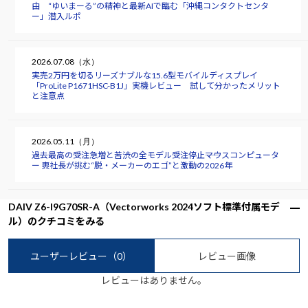
由 “ゆいまーる”の精神と最新AIで臨む「沖縄コンタクトセンタ
ー」潜入ルポ
2026.07.08（水）
実売2万円を切るリーズナブルな15.6型モバイルディスプレイ
「ProLite P1671HSC-B1J」実機レビュー 試して分かったメリット
と注意点
2026.05.11（月）
過去最高の受注急増と苦渋の全モデル受注停止――マウスコンピュータ
ー 軣社長が挑む“脱・メーカーのエゴ”と激動の2026年
DAIV Z6-I9G70SR-A（Vectorworks 2024ソフト標準付属モデ
ル）のクチコミをみる
ユーザーレビュー
（0）
レビュー画像
レビューはありません。