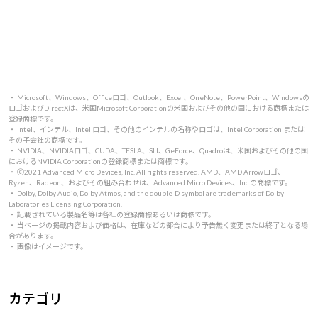
・ Microsoft、Windows、Officeロゴ、Outlook、Excel、OneNote、PowerPoint、Windowsの
ロゴおよびDirectXは、米国Microsoft Corporationの米国およびその他の国における商標または
登録商標です。
・ Intel、インテル、Intel ロゴ、その他のインテルの名称やロゴは、Intel Corporation または
その子会社の商標です。
・ NVIDIA、NVIDIAロゴ、CUDA、TESLA、SLI、GeForce、Quadroは、米国およびその他の国
におけるNVIDIA Corporationの登録商標または商標です。
・ 🄫2021 Advanced Micro Devices, Inc. All rights reserved. AMD、AMD Arrowロゴ、
Ryzen、Radeon、およびその組み合わせは、Advanced Micro Devices、Inc.の商標です。
・ Dolby, Dolby Audio, Dolby Atmos, and the double-D symbol are trademarks of Dolby
Laboratories Licensing Corporation.
・ 記載されている製品名等は各社の登録商標あるいは商標です。
・ 当ページの掲載内容および価格は、在庫などの都合により予告無く変更または終了となる場
合があります。
・ 画像はイメージです。
カテゴリ