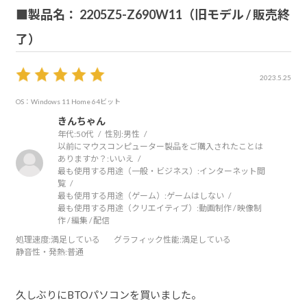
戸惑ってしまいました。ちゃんと説明書にグラボ側だと丁
■製品名： 2205Z5-Z690W11（旧モデル / 販売終
寧に書かれていました。これからは説明書読みます。初期
了）
不良だと一瞬おもったのは内緒です。反省します。
2023.5.25
OS：Windows 11 Home 64ビット
きんちゃん
年代:
50代
性別:
男性
以前にマウスコンピューター製品をご購入されたことは
ありますか？:
いいえ
最も使用する用途（一般・ビジネス）:
インターネット閲
覧
最も使用する用途（ゲーム）:
ゲームはしない
最も使用する用途（クリエイティブ）:
動画制作 / 映像制
作 / 編集 / 配信
処理速度
:満足している
グラフィック性能
:満足している
静音性・発熱
:普通
久しぶりにBTOパソコンを買いました。