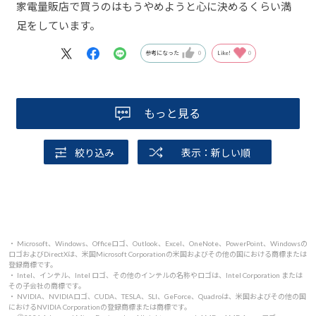
家電量販店で買うのはもうやめようと心に決めるくらい満
足をしています。
参考になった
0
Like!
0
もっと見る
絞り込み
表示：新しい順
・ Microsoft、Windows、Officeロゴ、Outlook、Excel、OneNote、PowerPoint、Windowsの
ロゴおよびDirectXは、米国Microsoft Corporationの米国およびその他の国における商標または
登録商標です。
・ Intel、インテル、Intel ロゴ、その他のインテルの名称やロゴは、Intel Corporation または
その子会社の商標です。
・ NVIDIA、NVIDIAロゴ、CUDA、TESLA、SLI、GeForce、Quadroは、米国およびその他の国
におけるNVIDIA Corporationの登録商標または商標です。