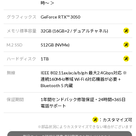
時～ ＞
グラフィックス
GeForce RTX™ 3050
メモリ標準容量
32GB (16GB×2 / デュアルチャネル)
M.2 SSD
512GB (NVMe)
ハードディスク
1TB
無線
IEEE 802.11ax/ac/a/b/g/n 最大2.4Gbps対応 ※
連続160MHz帯域 Wi-Fi 6対応機器が必要 +
Bluetooth 5 内蔵
保証期間
1年間センドバック修理保証・24時間×365日
電話サポート
カスタマイズ可
※部品状況によりカスタマイズできない場合がございます