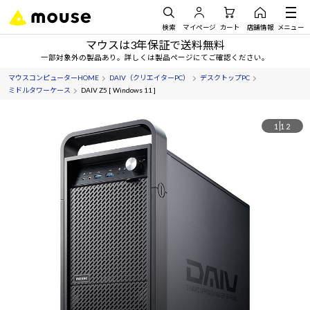
検索
マイページ
カート
店舗情報
メニュー
マウスは3年保証で送料無料
一部対象外の製品あり。詳しくは製品ページにてご確認ください。
マウスコンピューターHOME
DAIV（クリエイターPC）
デスクトップPC
ミドルタワーケース
DAIV Z5 [ Windows 11 ]
1
12