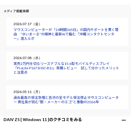
メディア掲載実績
2026.07.17（金）
マウスコンピューターが「24時間365日」の国内サポートを貫く理
由 “ゆいまーる”の精神と最新AIで臨む「沖縄コンタクトセンタ
ー」潜入ルポ
2026.07.08（水）
実売2万円を切るリーズナブルな15.6型モバイルディスプレイ
「ProLite P1671HSC-B1J」実機レビュー 試して分かったメリット
と注意点
2026.05.11（月）
過去最高の受注急増と苦渋の全モデル受注停止――マウスコンピュータ
ー 軣社長が挑む“脱・メーカーのエゴ”と激動の2026年
DAIV Z5 [ Windows 11 ]のクチコミをみる