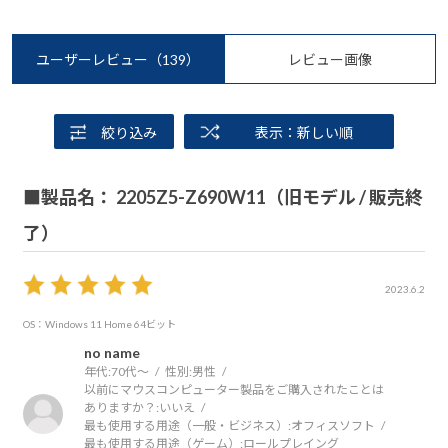
ユーザーレビュー
（139）
レビュー画像
絞り込み
表示：新しい順
■製品名： 2205Z5-Z690W11（旧モデル / 販売終
了）
2023.6.2
OS：Windows 11 Home 64ビット
no name
年代:
70代～
性別:
男性
以前にマウスコンピューター製品をご購入されたことは
ありますか？:
いいえ
最も使用する用途（一般・ビジネス）:
オフィスソフト
最も使用する用途（ゲーム）:
ロールプレイング