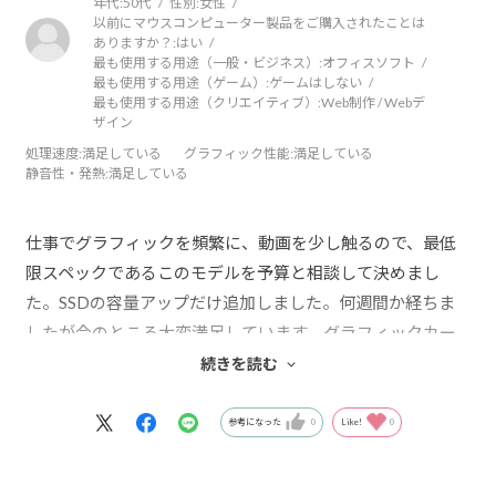
年代:
50代
性別:
女性
以前にマウスコンピューター製品をご購入されたことは
ありますか？:
はい
最も使用する用途（一般・ビジネス）:
オフィスソフト
最も使用する用途（ゲーム）:
ゲームはしない
最も使用する用途（クリエイティブ）:
Web制作 / Webデ
ザイン
処理速度
:満足している
グラフィック性能
:満足している
静音性・発熱
:満足している
仕事でグラフィックを頻繁に、動画を少し触るので、最低
限スペックであるこのモデルを予算と相談して決めまし
た。SSDの容量アップだけ追加しました。何週間か経ちま
したが今のところ大変満足しています。グラフィックカー
ドは少し赤みが気になったので調整しましたが、BenQのモ
続きを読む
ニターとの相性のせいかなと思います。調整後は問題な
く、美しい映像を楽しんでいます。起動も早く操作性も問
参考になった
0
Like!
0
題ありません。最初に説明書を読まず、HDMIをフタつきジ
ャックのフタをわざわざ外して接続したため、つながらず