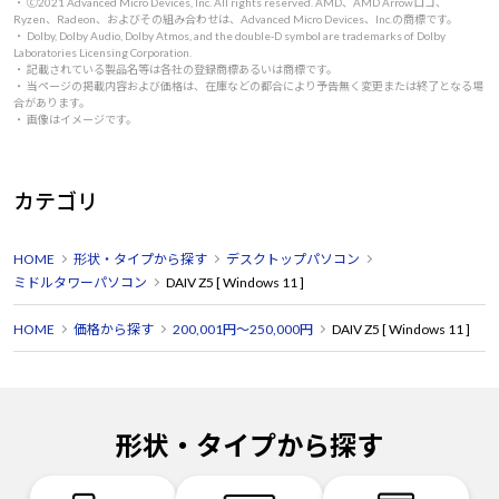
・ 🄫2021 Advanced Micro Devices, Inc. All rights reserved. AMD、AMD Arrowロゴ、
Ryzen、Radeon、およびその組み合わせは、Advanced Micro Devices、Inc.の商標です。
・ Dolby, Dolby Audio, Dolby Atmos, and the double-D symbol are trademarks of Dolby
Laboratories Licensing Corporation.
・ 記載されている製品名等は各社の登録商標あるいは商標です。
・ 当ページの掲載内容および価格は、在庫などの都合により予告無く変更または終了となる場
合があります。
・ 画像はイメージです。
カテゴリ
HOME
形状・タイプから探す
デスクトップパソコン
ミドルタワーパソコン
DAIV Z5 [ Windows 11 ]
HOME
価格から探す
200,001円～250,000円
DAIV Z5 [ Windows 11 ]
形状・タイプから探す