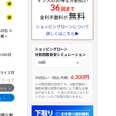
マウスのお得な分割払い
36
回まで
無料
金利手数料が
ショッピングローンについて
bps対応 ※
詳しくはこちら▶
要 +
ショッピングローン
365日
分割回数目安シミュレーション
マイズ可
6,300円
36回払い（税込/月額）
ございます
※ 分割月額は目安です。分割手数料・
端数処理は実際の条件により異なる場
合があります。 ※ 法人の方はショッピ
ングローンのご利用は頂けません。
画質な動