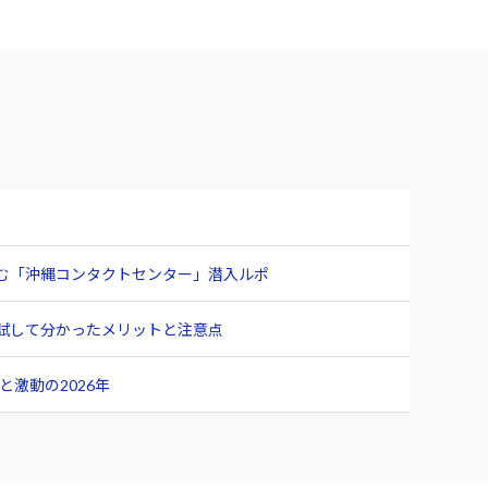
臨む「沖縄コンタクトセンター」潜入ルポ
ュー 試して分かったメリットと注意点
激動の2026年