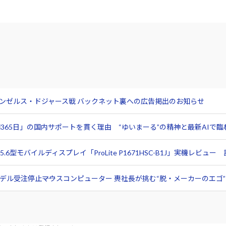
サンゼルス・ドジャース戦 バックネット裏への広告掲出のお知らせ
365日」の国内サポートを貫く理由 “ゆいまーる”の精神と最新AIで
6型モバイルディスプレイ「ProLite P1671HSC-B1J」実機レビ
ル受注停止――マウスコンピューター 軣社長が挑む“脱・メーカーのエゴ”と