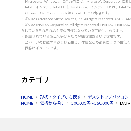
・ Microsoft、Windows、Officeロゴは、Microsoft Corpora
・ Intel、インテル、Intel ロゴ、Intel Core、インテルコア は、Inte
・ ChromeOS、Chromebook は Google LLC の商標です。
・ 🄫2023 Advanced Micro Devices, Inc. All rights rese
・ 🄫2023 NVIDIA Corporation. All rights reserve
られているそれぞれの企業の商標になっている可能性があります。
・ 記載されている製品名等は各社の登録商標あるいは商標です。
・ 当ページの掲載内容および価格は、在庫などの都合により予告無
・ 画像はイメージです。
カテゴリ
HOME
形状・タイプから探す
デスクトップパソコン
HOME
価格から探す
200,001円～250,000円
DAIV 