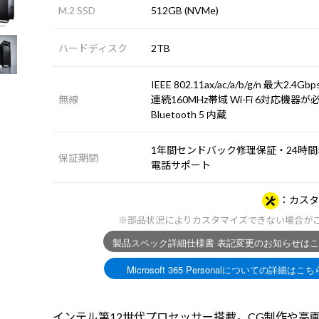
M.2 SSD
512GB (NVMe)
ハードディスク
2TB
IEEE 802.11ax/ac/a/b/g/n 最大2.4G
無線
連続160MHz帯域 Wi-Fi 6対応機器が必
Bluetooth 5 内蔵
1年間センドバック修理保証・24時間×
保証期間
電話サポート
カスタ
※部品状況によりカスタマイズできない場合が
インテル第12世代プロセッサー搭載。CG制作や高