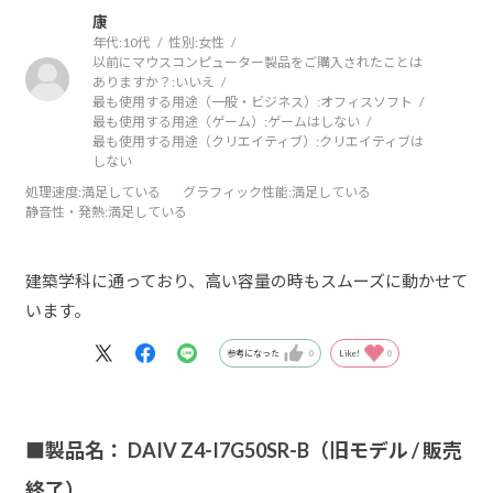
康
年代:
10代
性別:
女性
以前にマウスコンピューター製品をご購入されたことは
ありますか？:
いいえ
最も使用する用途（一般・ビジネス）:
オフィスソフト
最も使用する用途（ゲーム）:
ゲームはしない
最も使用する用途（クリエイティブ）:
クリエイティブは
しない
処理速度
:満足している
グラフィック性能
:満足している
静音性・発熱
:満足している
建築学科に通っており、高い容量の時もスムーズに動かせて
います。
参考になった
0
Like!
0
■製品名： DAIV Z4-I7G50SR-B（旧モデル / 販売
終了）