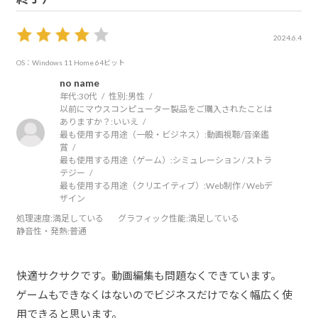
2024.6.4
OS：Windows 11 Home 64ビット
no name
年代:
30代
性別:
男性
以前にマウスコンピューター製品をご購入されたことは
ありますか？:
いいえ
最も使用する用途（一般・ビジネス）:
動画視聴/音楽鑑
賞
最も使用する用途（ゲーム）:
シミュレーション / ストラ
テジー
最も使用する用途（クリエイティブ）:
Web制作 / Webデ
ザイン
処理速度
:満足している
グラフィック性能
:満足している
静音性・発熱
:普通
快適サクサクです。動画編集も問題なくできています。
ゲームもできなくはないのでビジネスだけでなく幅広く使
用できると思います。