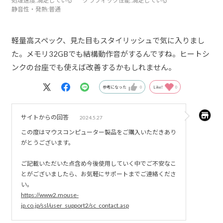
処理速度
:満足している
グラフィック性能
:満足している
静音性・発熱
:普通
軽量高スペック、見た目もスタイリッシュで気に入りまし
た。メモリ32GBでも結構動作音がするんですね。ヒートシ
ンクの台座でも使えば改善するかもしれません。
参考になった
0
Like!
0
サイトからの回答
2024.5.27
この度はマウスコンピューター製品をご購入いただきあり
がとうございます。
ご記載いただいた点含め今後使用していく中でご不安なこ
とがございましたら、お気軽にサポートまでご連絡くださ
い。
https://www2.mouse-
jp.co.jp/ssl/user_support2/sc_contact.asp