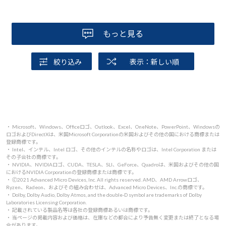
もっと見る
絞り込み
表示：新しい順
・ Microsoft、Windows、Officeロゴ、Outlook、Excel、OneNote、PowerPoint、Windowsの
ロゴおよびDirectXは、米国Microsoft Corporationの米国およびその他の国における商標または
登録商標です。
・ Intel、インテル、Intel ロゴ、その他のインテルの名称やロゴは、Intel Corporation または
その子会社の商標です。
・ NVIDIA、NVIDIAロゴ、CUDA、TESLA、SLI、GeForce、Quadroは、米国およびその他の国
におけるNVIDIA Corporationの登録商標または商標です。
・ 🄫2021 Advanced Micro Devices, Inc. All rights reserved. AMD、AMD Arrowロゴ、
Ryzen、Radeon、およびその組み合わせは、Advanced Micro Devices、Inc.の商標です。
・ Dolby, Dolby Audio, Dolby Atmos, and the double-D symbol are trademarks of Dolby
Laboratories Licensing Corporation.
・ 記載されている製品名等は各社の登録商標あるいは商標です。
・ 当ページの掲載内容および価格は、在庫などの都合により予告無く変更または終了となる場
合があります。