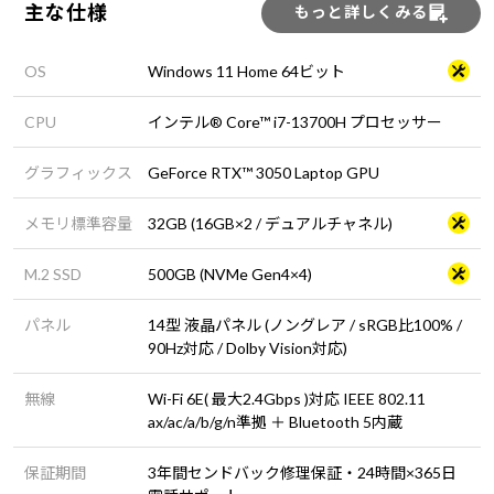
主な仕様
もっと詳しくみる
OS
Windows 11 Home 64ビット
CPU
インテル® Core™ i7-13700H プロセッサー
グラフィックス
GeForce RTX™ 3050 Laptop GPU
メモリ標準容量
32GB (16GB×2 / デュアルチャネル)
M.2 SSD
500GB (NVMe Gen4×4)
パネル
14型 液晶パネル (ノングレア / sRGB比100% /
90Hz対応 / Dolby Vision対応)
無線
Wi-Fi 6E( 最大2.4Gbps )対応 IEEE 802.11
ax/ac/a/b/g/n準拠 ＋ Bluetooth 5内蔵
保証期間
3年間センドバック修理保証・24時間×365日