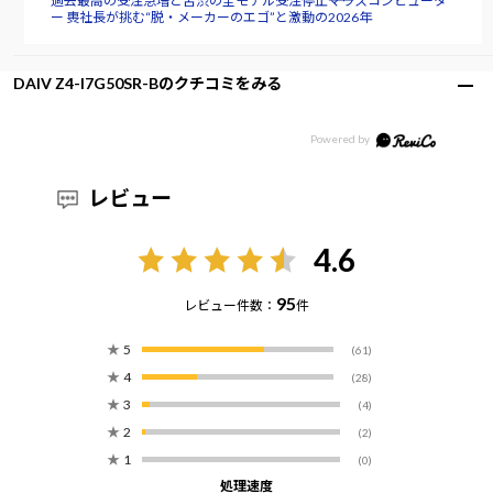
過去最高の受注急増と苦渋の全モデル受注停止――マウスコンピュータ
ー 軣社長が挑む“脱・メーカーのエゴ”と激動の2026年
DAIV Z4-I7G50SR-Bのクチコミをみる
レビュー
4.6
95
レビュー件数：
件
★
5
(61)
★
4
(28)
★
3
(4)
★
2
(2)
★
1
(0)
処理速度