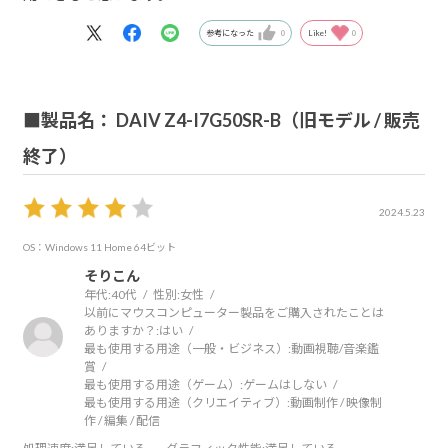
参考になった
0
Like!
0
■製品名： DAIV Z4-I7G50SR-B（旧モデル / 販売
終了）
2024.5.23
OS：Windows 11 Home 64ビット
そりこん
年代:
40代
性別:
女性
以前にマウスコンピューター製品をご購入されたことは
ありますか？:
はい
最も使用する用途（一般・ビジネス）:
動画視聴/音楽鑑
賞
最も使用する用途（ゲーム）:
ゲームはしない
最も使用する用途（クリエイティブ）:
動画制作 / 映像制
作 / 編集 / 配信