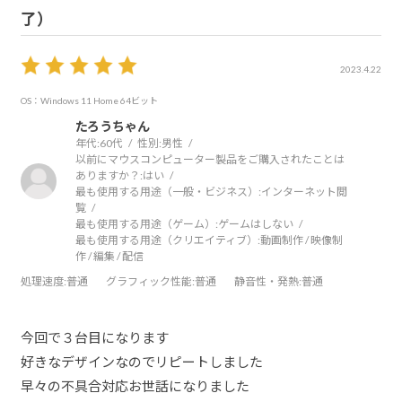
了）
2023.4.22
OS：Windows 11 Home 64ビット
たろうちゃん
年代:
60代
性別:
男性
以前にマウスコンピューター製品をご購入されたことは
ありますか？:
はい
最も使用する用途（一般・ビジネス）:
インターネット閲
覧
最も使用する用途（ゲーム）:
ゲームはしない
最も使用する用途（クリエイティブ）:
動画制作 / 映像制
作 / 編集 / 配信
処理速度
:普通
グラフィック性能
:普通
静音性・発熱
:普通
今回で３台目になります
好きなデザインなのでリピートしました
早々の不具合対応お世話になりました