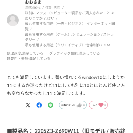
おおさま
年代:
50代
性別:
男性
以前にマウスコンピューター製品をご購入されたことは
ありますか？:
はい
最も使用する用途（一般・ビジネス）:
インターネット閲
覧
最も使用する用途（ゲーム）:
シミュレーション / ストラ
テジー
最も使用する用途（クリエイティブ）:
音楽制作 / DTM
処理速度
:満足している
グラフィック性能
:満足している
静音性・発熱
:満足している
とても満足しています。誓い慣れてるwindow10にしようか
11にするか迷ったけど11にしても別に10とほとんど使い方
も変わらなかったし11で満足してます。
参考になった
0
Like!
0
■製品名： 2205Z3-Z690W11（旧モデル / 販売終