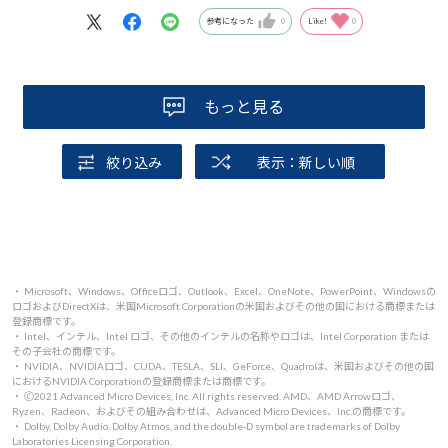
参考になった
0
Like!
0
もっと見る
絞り込み
表示：新しい順
・ Microsoft、Windows、Officeロゴ、Outlook、Excel、OneNote、PowerPoint、Windowsの
ロゴおよびDirectXは、米国Microsoft Corporationの米国およびその他の国における商標または
登録商標です。
・ Intel、インテル、Intel ロゴ、その他のインテルの名称やロゴは、Intel Corporation または
その子会社の商標です。
・ NVIDIA、NVIDIAロゴ、CUDA、TESLA、SLI、GeForce、Quadroは、米国およびその他の国
におけるNVIDIA Corporationの登録商標または商標です。
・ 🄫2021 Advanced Micro Devices, Inc. All rights reserved. AMD、AMD Arrowロゴ、
Ryzen、Radeon、およびその組み合わせは、Advanced Micro Devices、Inc.の商標です。
・ Dolby, Dolby Audio, Dolby Atmos, and the double-D symbol are trademarks of Dolby
Laboratories Licensing Corporation.