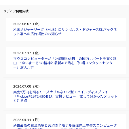
メディア掲載実績
2026.08.07（金）
米国メジャーリーグ（MLB）ロサンゼルス・ドジャース戦 バックネ
ット裏への広告掲出のお知らせ
2026.07.17（金）
マウスコンピューターが「24時間365日」の国内サポートを貫く理
由 “ゆいまーる”の精神と最新AIで臨む「沖縄コンタクトセンタ
ー」潜入ルポ
2026.07.08（水）
実売2万円を切るリーズナブルな15.6型モバイルディスプレイ
「ProLite P1671HSC-B1J」実機レビュー 試して分かったメリット
と注意点
2026.05.11（月）
過去最高の受注急増と苦渋の全モデル受注停止――マウスコンピュータ