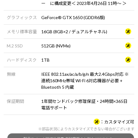
ー に構成変更＜ 2023年4月26日 11時～ ＞
グラフィックス
GeForce® GTX 1650 (GDDR6版)
メモリ標準容量
16GB (8GB×2 / デュアルチャネル)
M.2 SSD
512GB (NVMe)
ハードディスク
1TB
無線
IEEE 802.11ax/ac/a/b/g/n 最大2.4Gbps対応 ※
連続160MHz帯域 Wi-Fi 6対応機器が必要 +
Bluetooth 5 内蔵
保証期間
1年間センドバック修理保証・24時間×365日
電話サポート
カスタマイズ可
※部品状況によりカスタマイズできない場合がございます