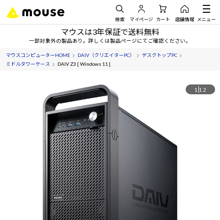
検索
マイページ
カート
店舗情報
メニュー
マウスは3年保証で送料無料
一部対象外の製品あり。詳しくは製品ページにてご確認ください。
マウスコンピューターHOME
DAIV（クリエイターPC）
デスクトップPC
ミドルタワーケース
DAIV Z3 [ Windows 11 ]
1
12