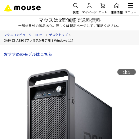
検索
マイページ
カート
店舗情報
メニュー
マウスは3年保証で送料無料
一部対象外の製品あり。詳しくは製品ページにてご確認ください。
マウスコンピューターHOME
デスクトップ
DAIV Z3-A380 (プレミアムモデル) [ Windows 11 ]
おすすめのモデルはこちら
1
11