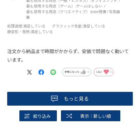
最も使用する用途（一般・ビジネス）:
オフィスソフト
最も使用する用途（ゲーム）:
ゲームはしない
最も使用する用途（クリエイティブ）:
RAW現像 / 写真編
集
処理速度
:満足している
グラフィック性能
:満足している
静音性・発熱
:満足している
注文から納品まで時間がかからず、安価で問題なく動いて
います。
参考になった
0
Like!
0
もっと見る
絞り込み
表示：新しい順