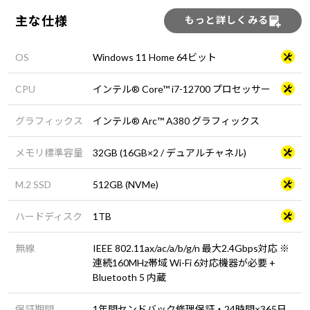
主な仕様
もっと詳しくみる
OS
Windows 11 Home 64ビット
CPU
インテル® Core™ i7-12700 プロセッサー
グラフィックス
インテル® Arc™ A380 グラフィックス
メモリ標準容量
32GB (16GB×2 / デュアルチャネル)
M.2 SSD
512GB (NVMe)
ハードディスク
1TB
無線
IEEE 802.11ax/ac/a/b/g/n 最大2.4Gbps対応 ※
連続160MHz帯域 Wi-Fi 6対応機器が必要 +
Bluetooth 5 内蔵
保証期間
1年間センドバック修理保証・24時間×365日