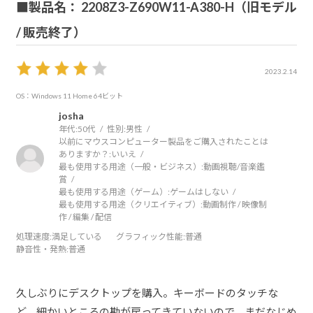
■製品名： 2208Z3-Z690W11-A380-H（旧モデル
/ 販売終了）
2023.2.14
OS：Windows 11 Home 64ビット
josha
年代:
50代
性別:
男性
以前にマウスコンピューター製品をご購入されたことは
ありますか？:
いいえ
最も使用する用途（一般・ビジネス）:
動画視聴/音楽鑑
賞
最も使用する用途（ゲーム）:
ゲームはしない
最も使用する用途（クリエイティブ）:
動画制作 / 映像制
作 / 編集 / 配信
処理速度
:満足している
グラフィック性能
:普通
静音性・発熱
:普通
久しぶりにデスクトップを購入。キーボードのタッチな
ど、細かいところの勘が戻ってきていないので、まだなじめ