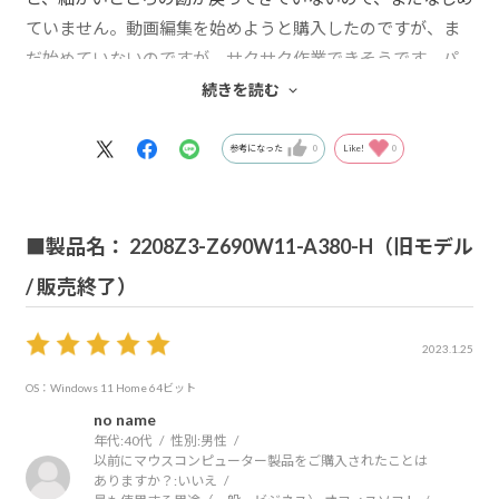
ていません。動画編集を始めようと購入したのですが、ま
だ始めていないのですが、サクサク作業できそうです。パ
ソコンは消耗品だと思っているので、どのくらいで重たく
続きを読む
なってくるのかが、わたしにとっては一番の問題です。これ
から、数年後、またデスクトップを買うかどうかの分かれ
参考になった
0
Like!
0
目です。今のところ、気に入って使っています。
■製品名： 2208Z3-Z690W11-A380-H（旧モデル
/ 販売終了）
2023.1.25
OS：Windows 11 Home 64ビット
no name
年代:
40代
性別:
男性
以前にマウスコンピューター製品をご購入されたことは
ありますか？:
いいえ