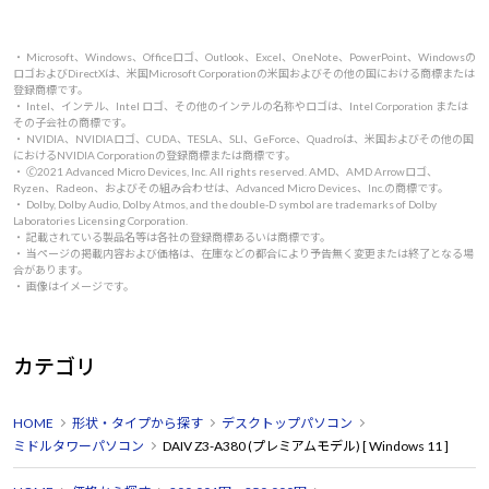
・ Microsoft、Windows、Officeロゴ、Outlook、Excel、OneNote、PowerPoint、Windowsの
ロゴおよびDirectXは、米国Microsoft Corporationの米国およびその他の国における商標または
登録商標です。
・ Intel、インテル、Intel ロゴ、その他のインテルの名称やロゴは、Intel Corporation または
その子会社の商標です。
・ NVIDIA、NVIDIAロゴ、CUDA、TESLA、SLI、GeForce、Quadroは、米国およびその他の国
におけるNVIDIA Corporationの登録商標または商標です。
・ 🄫2021 Advanced Micro Devices, Inc. All rights reserved. AMD、AMD Arrowロゴ、
Ryzen、Radeon、およびその組み合わせは、Advanced Micro Devices、Inc.の商標です。
・ Dolby, Dolby Audio, Dolby Atmos, and the double-D symbol are trademarks of Dolby
Laboratories Licensing Corporation.
・ 記載されている製品名等は各社の登録商標あるいは商標です。
・ 当ページの掲載内容および価格は、在庫などの都合により予告無く変更または終了となる場
合があります。
・ 画像はイメージです。
カテゴリ
HOME
形状・タイプから探す
デスクトップパソコン
ミドルタワーパソコン
DAIV Z3-A380 (プレミアムモデル) [ Windows 11 ]