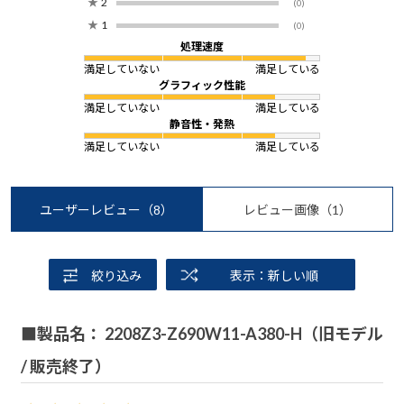
★
2
(0)
★
1
(0)
処理速度
満足していない
満足している
グラフィック性能
満足していない
満足している
静音性・発熱
満足していない
満足している
ユーザーレビュー
（8）
レビュー画像
（1）
絞り込み
表示：新しい順
■製品名： 2208Z3-Z690W11-A380-H（旧モデル
/ 販売終了）