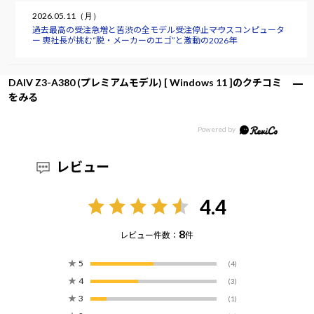
2026.05.11（月）
過去最高の受注急増と苦渋の全モデル受注停止――マウスコンピュータ
ー 軣社長が挑む“脱・メーカーのエゴ”と激動の2026年
DAIV Z3-A380 (プレミアムモデル) [ Windows 11 ]のクチコミ
をみる
レビュー
4.4
8
レビュー件数：
件
★
5
(4)
★
4
(3)
★
3
(1)