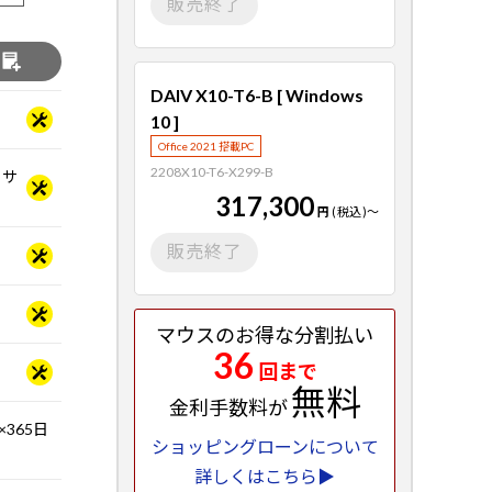
販売終了
る
DAIV X10-T6-B [ Windows
10 ]
Office 2021 搭載PC
2208X10-T6-X299-B
ッサ
317,300
円
(税込)
～
販売終了
マウスのお得な分割払い
36
回まで
無料
金利手数料が
365日
ショッピングローンについて
詳しくはこちら▶