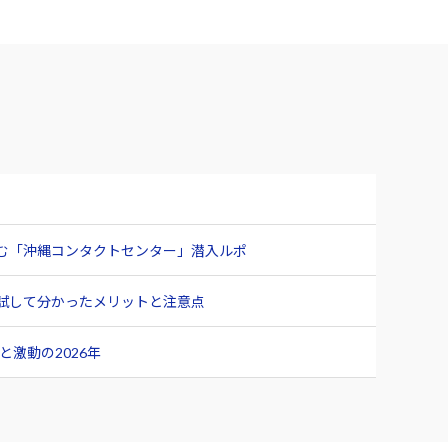
臨む「沖縄コンタクトセンター」潜入ルポ
ュー 試して分かったメリットと注意点
激動の2026年