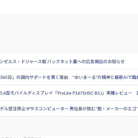
サンゼルス・ドジャース戦 バックネット裏への広告掲出のお知らせ
365日」の国内サポートを貫く理由 “ゆいまーる”の精神と最新AIで
6型モバイルディスプレイ「ProLite P1671HSC-B1J」実機レビ
ル受注停止――マウスコンピューター 軣社長が挑む“脱・メーカーのエゴ”と