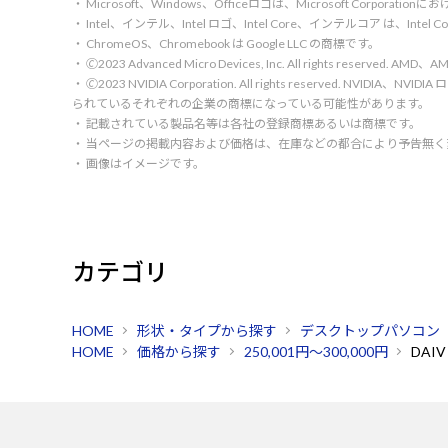
・ Microsoft、Windows、Officeロゴは、Microsoft Corpora
・ Intel、インテル、Intel ロゴ、Intel Core、インテルコア は、Inte
・ ChromeOS、Chromebook は Google LLC の商標です。
・ 🄫2023 Advanced Micro Devices, Inc. All rights rese
・ 🄫2023 NVIDIA Corporation. All rights reserve
られているそれぞれの企業の商標になっている可能性があります。
・ 記載されている製品名等は各社の登録商標あるいは商標です。
・ 当ページの掲載内容および価格は、在庫などの都合により予告無
・ 画像はイメージです。
カテゴリ
HOME
形状・タイプから探す
デスクトップパソコン
HOME
価格から探す
250,001円～300,000円
DAIV 