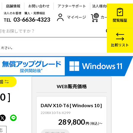
店舗情報
お問い合わせ
アフターサポート
法人様向け
法人のお客様 購入・見積相談
マイページ
カート
03-6636-4323
TEL
閲覧履歴
比較リスト
ください。
加
WEB販売価格
0 ]
DAIV X10-T6 [ Windows 10 ]
2208X10-T6-X299
289,800
円
(税込)
～
応