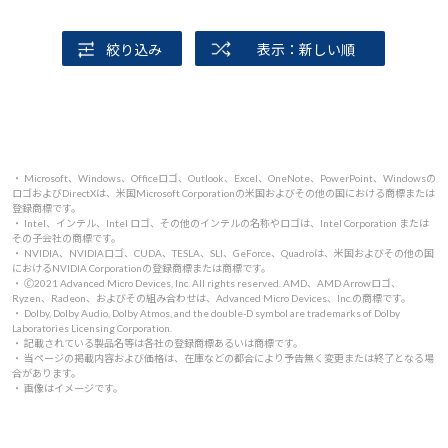
ここまでのスペックのものを使ってると、使い方が悪いと、
諦めがつきます
絞り込み
表示：新しい順
・ Microsoft、Windows、Officeロゴ、Outlook、Excel、OneNote、PowerPoint、Windowsの
ロゴおよびDirectXは、米国Microsoft Corporationの米国およびその他の国における商標または
登録商標です。
・ Intel、インテル、Intel ロゴ、その他のインテルの名称やロゴは、Intel Corporation または
その子会社の商標です。
・ NVIDIA、NVIDIAロゴ、CUDA、TESLA、SLI、GeForce、Quadroは、米国およびその他の国
におけるNVIDIA Corporationの登録商標または商標です。
・ 🄫2021 Advanced Micro Devices, Inc. All rights reserved. AMD、AMD Arrowロゴ、
Ryzen、Radeon、およびその組み合わせは、Advanced Micro Devices、Inc.の商標です。
・ Dolby, Dolby Audio, Dolby Atmos, and the double-D symbol are trademarks of Dolby
Laboratories Licensing Corporation.
・ 記載されている製品名等は各社の登録商標あるいは商標です。
・ 当ページの掲載内容および価格は、在庫などの都合により予告無く変更または終了となる場
合があります。
・ 画像はイメージです。