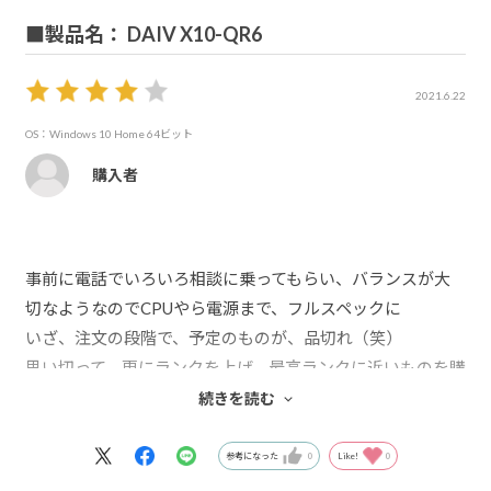
■製品名： DAIV X10-QR6
2021.6.22
OS：Windows 10 Home 64ビット
購入者
事前に電話でいろいろ相談に乗ってもらい、バランスが大
切なようなのでCPUやら電源まで、フルスペックに
いざ、注文の段階で、予定のものが、品切れ（笑）
思い切って、更にランクを上げ、最高ランクに近いものを購
入
続きを読む
調子に乗って、after effects等、思いっきり負荷かけて使い
ましたが、２時間以上使ってると、さすがに止まります
参考になった
0
Like!
0