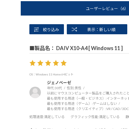
ユーザーレビュー
（6）
絞り込み
表示：新しい順
■製品名： DAIV X10-A4 [ Windows 11 ]
OS：Windows 11 Home 64ビット
ジェノベーゼ
年代:
30代
性別:
男性
以前にマウスコンピューター製品をご購入されたこと
最も使用する用途（一般・ビジネス）:
インターネッ
最も使用する用途（ゲーム）:
ゲームはしない
最も使用する用途（クリエイティブ）:
VR / CAD / 3
処理速度
:満足している
グラフィック性能
:満足している
静