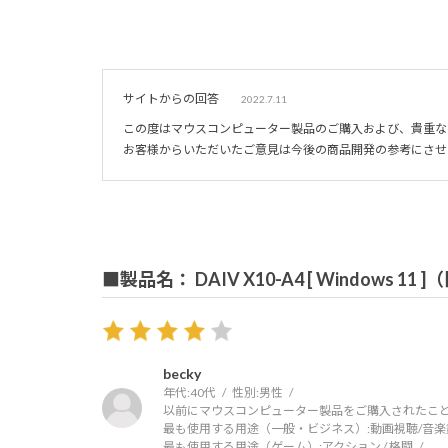
サイトからの回答
2022.7.11
この度はマウスコンピューター製品のご購入および、貴重な
お客様からいただいたご意見は今後の商品開発の参考にさせ
■製品名： DAIV X10-A4 [ Windows 11
becky
年代:
40代
性別:
男性
以前にマウスコンピューター製品をご購入されたこと
最も使用する用途（一般・ビジネス）:
動画視聴/音楽
最も使用する用途（ゲーム）:
アクション / 格闘