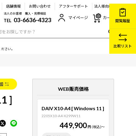
店舗情報
お問い合わせ
アフターサポート
法人様向け
法人のお客様 購入・見積相談
マイページ
カート
03-6636-4323
TEL
閲覧履歴
比較リスト
ください。
加
WEB販売価格
1 ]
DAIV X10-A4 [ Windows 11 ]
2205X10-A4-X299W11
449,900
円
(税込)
～