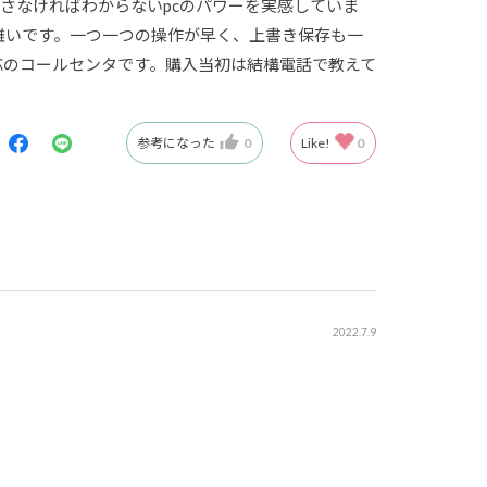
さなければわからないpcのパワーを実感していま
難いです。一つ一つの操作が早く、上書き保存も一
応のコールセンタです。購入当初は結構電話で教えて
参考になった
0
Like!
0
2022.7.9