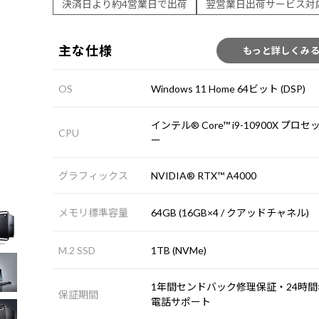
決済日より約4営業日で出荷
翌営業日出荷サービス対
主な仕様
もっと詳しくみ
OS
Windows 11 Home 64ビット (DSP)
インテル® Core™ i9-10900X プロセ
CPU
ー
グラフィックス
NVIDIA® RTX™ A4000
メモリ標準容量
64GB (16GB×4 / クアッドチャネル)
M.2 SSD
1TB (NVMe)
1年間センドバック修理保証・24時間×
保証期間
電話サポート