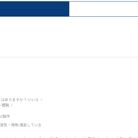
はありますか？:
いいえ
ト閲覧
DCG製作
音性・発熱
:満足している