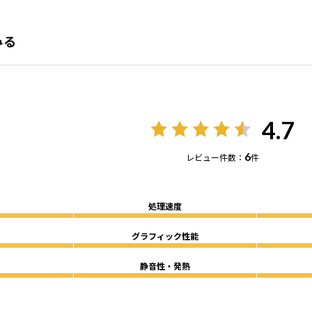
をみる
4.7
6
レビュー件数：
件
処理速度
グラフィック性能
静音性・発熱