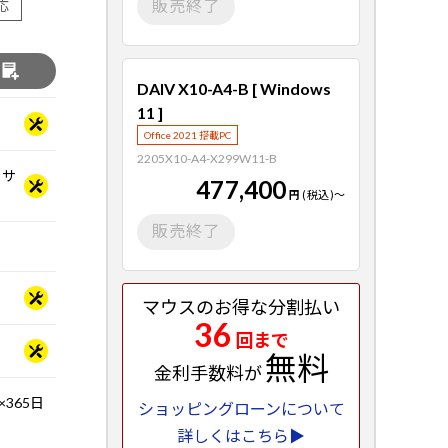
販売終了
応
る
DAIV X10-A4-B [ Windows
11 ]
Office 2021 搭載PC
2205X10-A4-X299W11-B
ッサ
477,400
円
(税込)
～
販売終了
マウスのお得な分割払い
36
回まで
無料
金利手数料が
365日
ショッピングローンについて
詳しくはこちら▶