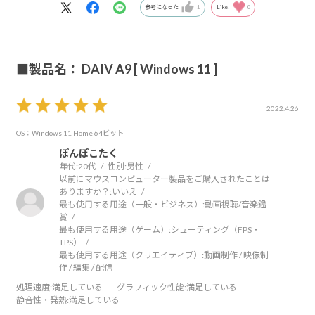
参考になった
1
Like!
0
■製品名： DAIV A9 [ Windows 11 ]
2022.4.26
OS：Windows 11 Home 64ビット
ぽんぽこたく
年代:
20代
性別:
男性
以前にマウスコンピューター製品をご購入されたことは
ありますか？:
いいえ
最も使用する用途（一般・ビジネス）:
動画視聴/音楽鑑
賞
最も使用する用途（ゲーム）:
シューティング（FPS・
TPS）
最も使用する用途（クリエイティブ）:
動画制作 / 映像制
作 / 編集 / 配信
処理速度
:満足している
グラフィック性能
:満足している
静音性・発熱
:満足している