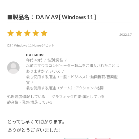
■製品名： DAIV A9 [ Windows 11 ]
2022.5.7
OS：Windows 11 Home 64ビット
no name
年代:
40代
性別:
男性
以前にマウスコンピューター製品をご購入されたことは
ありますか？:
いいえ
最も使用する用途（一般・ビジネス）:
動画視聴/音楽鑑
賞
最も使用する用途（ゲーム）:
アクション / 格闘
処理速度
:満足している
グラフィック性能
:満足している
静音性・発熱
:満足している
とっても早くて助かります。
ありがとうございました!