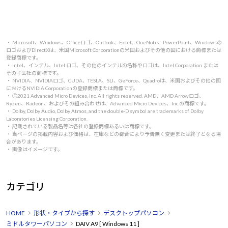
・ Microsoft、Windows、Officeロゴ、Outlook、Excel、OneNote、PowerPoint、Windowsの
ロゴおよびDirectXは、米国Microsoft Corporationの米国およびその他の国における商標または
登録商標です。
・ Intel、インテル、Intel ロゴ、その他のインテルの名称やロゴは、Intel Corporation または
その子会社の商標です。
・ NVIDIA、NVIDIAロゴ、CUDA、TESLA、SLI、GeForce、Quadroは、米国およびその他の国
におけるNVIDIA Corporationの登録商標または商標です。
・ 🄫2021 Advanced Micro Devices, Inc. All rights reserved. AMD、AMD Arrowロゴ、
Ryzen、Radeon、およびその組み合わせは、Advanced Micro Devices、Inc.の商標です。
・ Dolby, Dolby Audio, Dolby Atmos, and the double-D symbol are trademarks of Dolby
Laboratories Licensing Corporation.
・ 記載されている製品名等は各社の登録商標あるいは商標です。
・ 当ページの掲載内容および価格は、在庫などの都合により予告無く変更または終了となる場
合があります。
・ 画像はイメージです。
カテゴリ
HOME
形状・タイプから探す
デスクトップパソコン
ミドルタワーパソコン
DAIV A9 [ Windows 11 ]