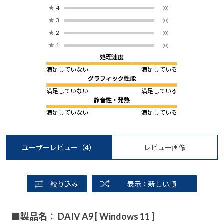
★
4
(0)
★
3
(0)
★
2
(0)
★
1
(0)
処理速度
満足していない
満足している
グラフィック性能
満足していない
満足している
静音性・発熱
満足していない
満足している
ユーザーレビュー
（4）
レビュー画像
絞り込み
表示：新しい順
■製品名： DAIV A9 [ Windows 11 ]