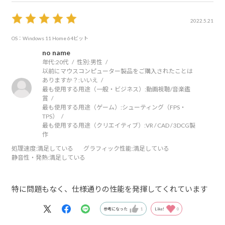
2022.5.21
OS：Windows 11 Home 64ビット
no name
年代:
20代
性別:
男性
以前にマウスコンピューター製品をご購入されたことは
ありますか？:
いいえ
最も使用する用途（一般・ビジネス）:
動画視聴/音楽鑑
賞
最も使用する用途（ゲーム）:
シューティング（FPS・
TPS）
最も使用する用途（クリエイティブ）:
VR / CAD / 3DCG製
作
処理速度
:満足している
グラフィック性能
:満足している
静音性・発熱
:満足している
特に問題もなく、仕様通りの性能を発揮してくれています
参考になった
1
Like!
0