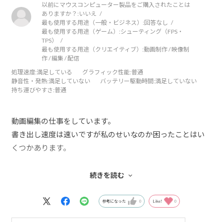
以前にマウスコンピューター製品をご購入されたことは
ありますか？:
いいえ
最も使用する用途（一般・ビジネス）:
回答なし
最も使用する用途（ゲーム）:
シューティング（FPS・
TPS）
最も使用する用途（クリエイティブ）:
動画制作 / 映像制
作 / 編集 / 配信
処理速度
:満足している
グラフィック性能
:普通
静音性・発熱
:満足していない
バッテリー駆動時間
:満足していない
持ち運びやすさ
:普通
動画編集の仕事をしています。
書き出し速度は速いですが私のせいなのか困ったことはい
くつかあります。
・AdobeソフトでMP4の書き出しの際ディスクトップ、ド
続きを読む
キュメントへ書き出さないと動画が壊れてしまう。面倒で
す・・・。
参考になった
0
Like!
0
・hdmiで出力・再生時映し出す動画が歪む＆読み込みが画