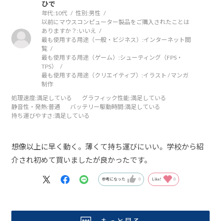
ひで
年代:
10代
性別:
男性
以前にマウスコンピューター製品をご購入されたことは
ありますか？:
いいえ
最も使用する用途（一般・ビジネス）:
インターネット閲
覧
最も使用する用途（ゲーム）:
シューティング（FPS・
TPS）
最も使用する用途（クリエイティブ）:
イラスト / マンガ
制作
処理速度
:満足している
グラフィック性能
:満足している
静音性・発熱
:普通
バッテリー駆動時間
:満足している
持ち運びやすさ
:満足している
想像以上に早く動く。薄くて持ち運びにいい。学校から紹
介され初めて買いましたが良かったです。
参考になった
0
Like!
0