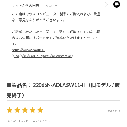
面上下にディレイがありノイズのように見える。書き出し
サイトからの回答
2023.8.9
た動画でもPr再生でも同じでした。。本当に困ります
この度はマウスコンピューター製品のご購入および、貴重
・hdmiで出力時、モニターが起動しない。モニターのボタ
なご意見をありがとうございます。
ンを押すと起動。
ご記載いただいた点に関して、現在も解消されていない場
（モニターはアマプラ・PS4などの起動時には反応して勝手
合はお気軽にサポートまでご連絡いただけますと幸いで
に起動してくれます。。）
す。
・PCが落ちる頻度高め（Pr使用時Aeはたまに）
https://www2.mouse-
jp.co.jp/ssl/user_support2/sc_contact.asp
・Aコネクト、Cコネクトが緩くなった感じがします。Cは
接続切れが結構おきます。
何回検索エンジンをGoogleに設定しても、サーチエンジン
■製品名： 22066N-ADLASW11-H（旧モデル / 販
に時折もどってしまう・・。
売終了）
いまいち設定がわからず困ってます・・。
ノートパソコンにしてはハイスぺなのだと思います。
2023.7.17
OS：Windows 11 Home 64ビット