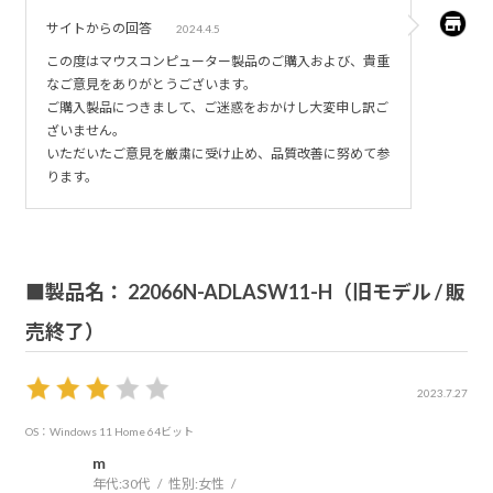
のメーカーのPCは4台購入したが、流石に信用はなくなっ
サイトからの回答
2024.4.5
た。
この度はマウスコンピューター製品のご購入および、貴重
問い合わせ後に他メーカーPCを購入したがその様な問題は
なご意見をありがとうございます。
起きていない。
ご購入製品につきまして、ご迷惑をおかけし大変申し訳ご
ざいません。
いただいたご意見を厳粛に受け止め、品質改善に努めて参
ります。
■製品名： 22066N-ADLASW11-H（旧モデル / 販
売終了）
2023.7.27
OS：Windows 11 Home 64ビット
m
年代:
30代
性別:
女性