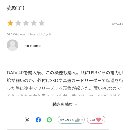
売終了）
2024.4.4
OS：Windows 11 Home 64ビット
no name
DAIV 4Pを購入後、この機種も購入。共にUSBからの電力供
給が弱いのか、外付けSSDや高速カードリーダーで転送を行
った際に途中でフリーズする現象が起きた。薄いPCなので
そういうものかと思っていたが、他のメーカーのPCではそ
ういった現象が起きなかったため、購入から2年経っていた
続きを読む
が、サポートに上記の様な報告がなかったか問い合わせ
た。答えはそういった報告はないとのこと。2台の別の機種
参考になった
0
Like!
0
2台が共に初期不良だったとでも言うのだろうか？今までこ