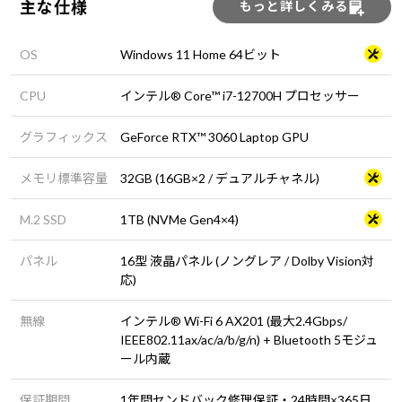
主な仕様
もっと詳しくみる
OS
Windows 11 Home 64ビット
CPU
インテル® Core™ i7-12700H プロセッサー
グラフィックス
GeForce RTX™ 3060 Laptop GPU
メモリ標準容量
32GB (16GB×2 / デュアルチャネル)
M.2 SSD
1TB (NVMe Gen4×4)
パネル
16型 液晶パネル (ノングレア / Dolby Vision対
応)
無線
インテル® Wi-Fi 6 AX201 (最大2.4Gbps/
IEEE802.11ax/ac/a/b/g/n) + Bluetooth 5モジュ
ール内蔵
保証期間
1年間センドバック修理保証・24時間×365日