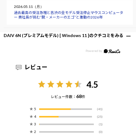
2026.05.11（月）
過去最高の受注急増と苦渋の全モデル受注停止――マウスコンピュータ
ー 軣社長が挑む“脱・メーカーのエゴ”と激動の2026年
DAIV 6N (プレミアムモデル) [ Windows 11 ]のクチコミをみる
レビュー
4.5
68
レビュー件数：
件
★
5
(41)
★
4
(25)
★
3
(1)
★
2
(0)