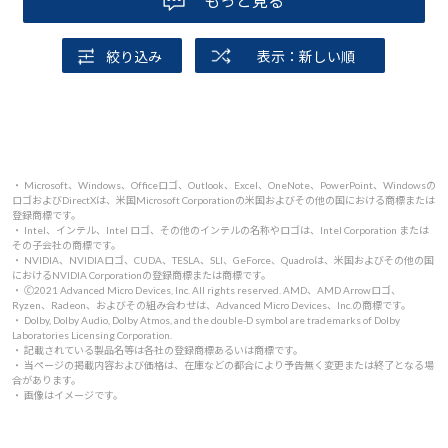
もっと見る
絞り込み
表示：新しい順
・ Microsoft、Windows、Officeロゴ、Outlook、Excel、OneNote、PowerPoint、Windowsの
ロゴおよびDirectXは、米国Microsoft Corporationの米国およびその他の国における商標または
登録商標です。
・ Intel、インテル、Intel ロゴ、その他のインテルの名称やロゴは、Intel Corporation または
その子会社の商標です。
・ NVIDIA、NVIDIAロゴ、CUDA、TESLA、SLI、GeForce、Quadroは、米国およびその他の国
におけるNVIDIA Corporationの登録商標または商標です。
・ 🄫2021 Advanced Micro Devices, Inc. All rights reserved. AMD、AMD Arrowロゴ、
Ryzen、Radeon、およびその組み合わせは、Advanced Micro Devices、Inc.の商標です。
・ Dolby, Dolby Audio, Dolby Atmos, and the double-D symbol are trademarks of Dolby
Laboratories Licensing Corporation.
・ 記載されている製品名等は各社の登録商標あるいは商標です。
・ 当ページの掲載内容および価格は、在庫などの都合により予告無く変更または終了となる場
合があります。
・ 画像はイメージです。