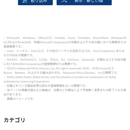
絞り込み
表示：新しい順
・ Microsoft、Windows、Officeロゴ、Outlook、Excel、OneNote、PowerPoint、Windowsの
ロゴおよびDirectXは、米国Microsoft Corporationの米国およびその他の国における商標または
登録商標です。
・ Intel、インテル、Intel ロゴ、その他のインテルの名称やロゴは、Intel Corporation または
その子会社の商標です。
・ NVIDIA、NVIDIAロゴ、CUDA、TESLA、SLI、GeForce、Quadroは、米国およびその他の国
におけるNVIDIA Corporationの登録商標または商標です。
・ 🄫2021 Advanced Micro Devices, Inc. All rights reserved. AMD、AMD Arrowロゴ、
Ryzen、Radeon、およびその組み合わせは、Advanced Micro Devices、Inc.の商標です。
・ Dolby, Dolby Audio, Dolby Atmos, and the double-D symbol are trademarks of Dolby
Laboratories Licensing Corporation.
・ 記載されている製品名等は各社の登録商標あるいは商標です。
・ 当ページの掲載内容および価格は、在庫などの都合により予告無く変更または終了となる場
合があります。
・ 画像はイメージです。
カテゴリ