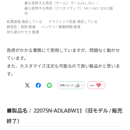
最も使用する用途（ゲーム）:
ゲームはしない
最も使用する用途（クリエイティブ）:
VR / CAD / 3DCG製
作
処理速度
:満足している
グラフィック性能
:満足している
静音性・発熱
:普通
バッテリー駆動時間
:普通
持ち運びやすさ
:普通
負荷がかかる業務にて使用していますが、問題なく動かせ
ています。
また、カスタマイズ注文も可能なので良い製品かと思いま
す。
参考になった
0
Like!
1
■製品名： 22075N-ADLABW11（旧モデル / 販売
終了）