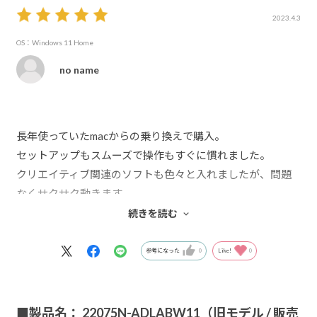
2023.4.3
OS：Windows 11 Home
no name
長年使っていたmacからの乗り換えで購入。
セットアップもスムーズで操作もすぐに慣れました。
クリエイティブ関連のソフトも色々と入れましたが、問題
なくサクサク動きます。
ただ夏場は熱が気になるのでクーラーが必要になってくる
続きを読む
かもしれませんね。
参考になった
0
Like!
0
■製品名： 22075N-ADLABW11（旧モデル / 販売