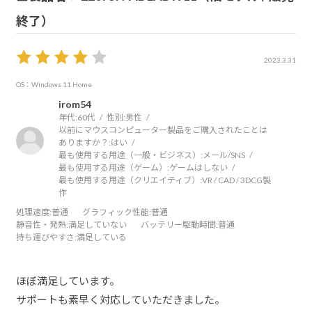
終了）
2023.3.31
OS：Windows 11 Home
irom54
年代:
60代
性別:
男性
以前にマウスコンピューター製品をご購入されたことは
ありますか？:
はい
最も使用する用途（一般・ビジネス）:
メール/SNS
最も使用する用途（ゲーム）:
ゲームはしない
最も使用する用途（クリエイティブ）:
VR / CAD / 3DCG製
作
処理速度
:普通
グラフィック性能
:普通
静音性・発熱
:満足していない
バッテリー駆動時間
:普通
持ち運びやすさ
:満足している
ほぼ満足しています。
サポートも素早く対応していただきました。