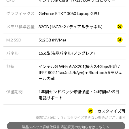
CPU
インテル® Core™ i7-12700H プロセッサー
グラフィックス
GeForce RTX™ 3060 Laptop GPU
メモリ標準容量
32GB (16GB×2 / デュアルチャネル)
M.2 SSD
512GB (NVMe)
パネル
15.6型 液晶パネル (ノングレア)
無線
インテル® Wi-Fi 6 AX201(最大2.4Gbps対応 /
IEEE 802.11ax/ac/a/b/g/n) + Bluetooth 5モジュ
ール内蔵
保証期間
1年間センドバック修理保証・24時間×365日
電話サポート
カスタマイズ可
※部品状況によりカスタマイズできない場合がございます