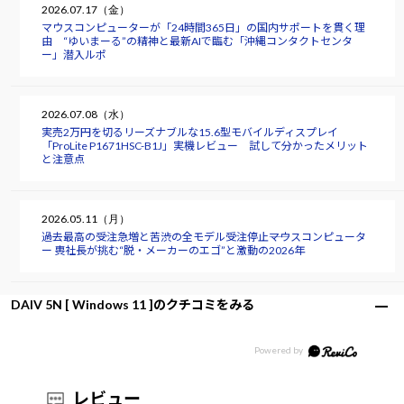
2026.07.17（金）
マウスコンピューターが「24時間365日」の国内サポートを貫く理
由 “ゆいまーる”の精神と最新AIで臨む「沖縄コンタクトセンタ
ー」潜入ルポ
2026.07.08（水）
実売2万円を切るリーズナブルな15.6型モバイルディスプレイ
「ProLite P1671HSC-B1J」実機レビュー 試して分かったメリット
と注意点
2026.05.11（月）
過去最高の受注急増と苦渋の全モデル受注停止――マウスコンピュータ
ー 軣社長が挑む“脱・メーカーのエゴ”と激動の2026年
DAIV 5N [ Windows 11 ]のクチコミをみる
レビュー