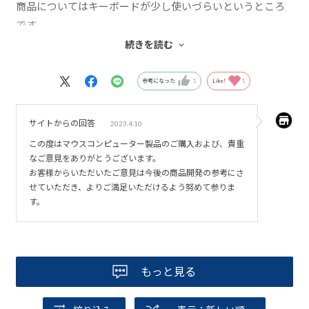
商品についてはキーボードが少し使いづらいというところ
です。
ただカーソルキーのレイアウトは気に入っていてそれもあ
続きを読む
りこの機種を選びました。
またサービス面で難を言えば登録するのが若干わかりにく
参考になった
1
Like!
1
いですね。
2度手間のような気がします。
サイトからの回答
2023.4.10
この度はマウスコンピューター製品のご購入および、貴重
なご意見をありがとうございます。
お客様からいただいたご意見は今後の商品開発の参考にさ
せていただき、よりご満足いただけるよう努めて参りま
す。
もっと見る