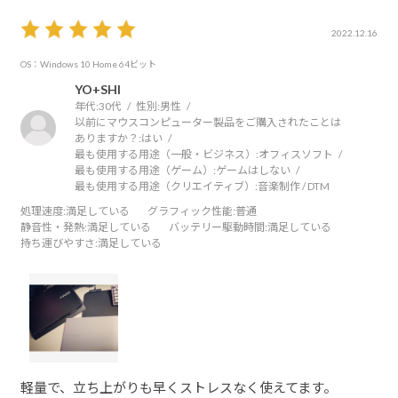
2022.12.16
OS：Windows 10 Home 64ビット
YO+SHI
年代:
30代
性別:
男性
以前にマウスコンピューター製品をご購入されたことは
ありますか？:
はい
最も使用する用途（一般・ビジネス）:
オフィスソフト
最も使用する用途（ゲーム）:
ゲームはしない
最も使用する用途（クリエイティブ）:
音楽制作 / DTM
処理速度
:満足している
グラフィック性能
:普通
静音性・発熱
:満足している
バッテリー駆動時間
:満足している
持ち運びやすさ
:満足している
軽量で、立ち上がりも早くストレスなく使えてます。