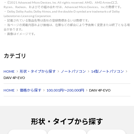
・ 🄫2021 Advanced Micro Devices, Inc. All rights reserved. AMD、AMD Arrowロゴ、
Ryzen、Radeon、およびその組み合わせは、Advanced Micro Devices、Inc.の商標です。
・ Dolby, Dolby Audio, Dolby Atmos, and the double-D symbol are trademarks of Dolby
Laboratories Licensing Corporation.
・ 記載されている製品名等は各社の登録商標あるいは商標です。
・ 当ページの掲載内容および価格は、在庫などの都合により予告無く変更または終了となる場
合があります。
・ 画像はイメージです。
カテゴリ
HOME
形状・タイプから探す
ノートパソコン
14型ノートパソコン
DAIV 4P-EVO
HOME
価格から探す
100,001円～200,000円
DAIV 4P-EVO
形状・タイプから探す