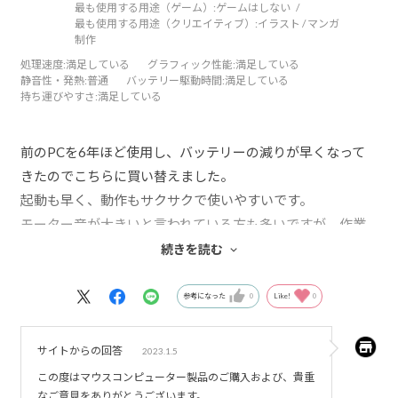
最も使用する用途（ゲーム）:
ゲームはしない
最も使用する用途（クリエイティブ）:
イラスト / マンガ
制作
処理速度
:満足している
グラフィック性能
:満足している
静音性・発熱
:普通
バッテリー駆動時間
:満足している
持ち運びやすさ
:満足している
前のPCを6年ほど使用し、バッテリーの減りが早くなって
きたのでこちらに買い替えました。
起動も早く、動作もサクサクで使いやすいです。
モーター音が大きいと言われている方も多いですが、作業
環境が静かな場所で使うことがあまりないので気になりま
続きを読む
せん。
ただディスプレイ側の表面（閉じたときに外側を向く方）
参考になった
0
Like!
0
の汚れが目立ってしまうのが気になりました。
サイトからの回答
2023.1.5
この度はマウスコンピューター製品のご購入および、貴重
なご意見をありがとうございます。