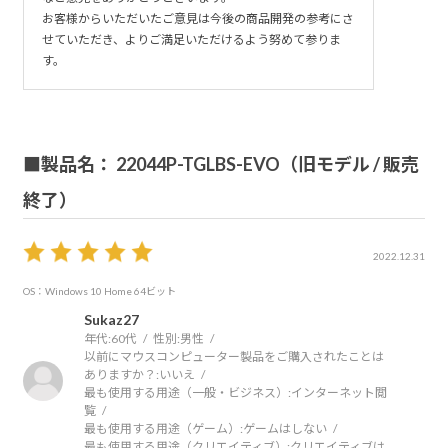
お客様からいただいたご意見は今後の商品開発の参考にさ
せていただき、よりご満足いただけるよう努めて参りま
す。
■製品名： 22044P-TGLBS-EVO（旧モデル / 販売
終了）
2022.12.31
OS：Windows 10 Home 64ビット
Sukaz27
年代:
60代
性別:
男性
以前にマウスコンピューター製品をご購入されたことは
ありますか？:
いいえ
最も使用する用途（一般・ビジネス）:
インターネット閲
覧
最も使用する用途（ゲーム）:
ゲームはしない
最も使用する用途（クリエイティブ）:
クリエイティブは