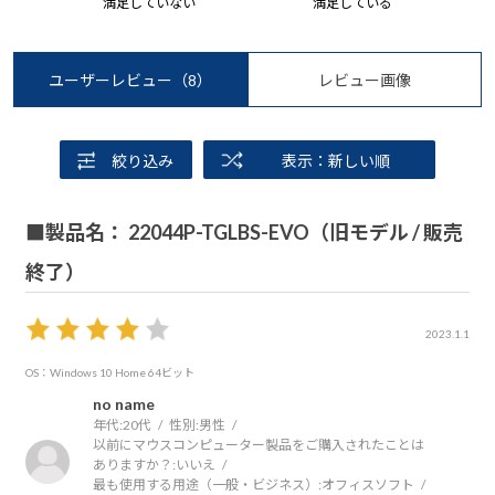
満足していない
満足している
ユーザーレビュー
（8）
レビュー画像
絞り込み
表示：新しい順
■製品名： 22044P-TGLBS-EVO（旧モデル / 販売
終了）
2023.1.1
OS：Windows 10 Home 64ビット
no name
年代:
20代
性別:
男性
以前にマウスコンピューター製品をご購入されたことは
ありますか？:
いいえ
最も使用する用途（一般・ビジネス）:
オフィスソフト