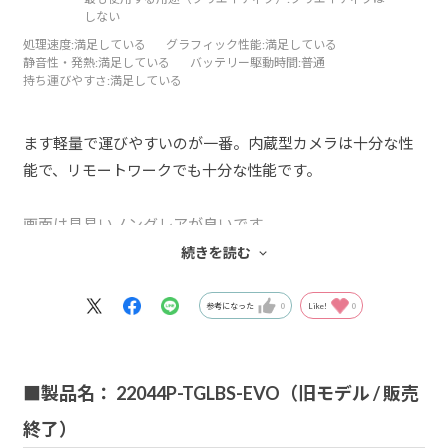
しない
処理速度
:満足している
グラフィック性能
:満足している
静音性・発熱
:満足している
バッテリー駆動時間
:普通
持ち運びやすさ
:満足している
ます軽量で運びやすいのが一番。内蔵型カメラは十分な性
能で、リモートワークでも十分な性能です。
画面は見易いノングレアが良いです。
変換キーがもう少し大きければ、更に打ちやすいと感じま
続きを読む
した。
Wi-Fi 性能も申し分ありません。
参考になった
0
Like!
0
Made inJapanやサポートも満足しています。
次は、15.6型のノートタイプをMoouseで購入を考えていま
■製品名： 22044P-TGLBS-EVO（旧モデル / 販売
す。
終了）