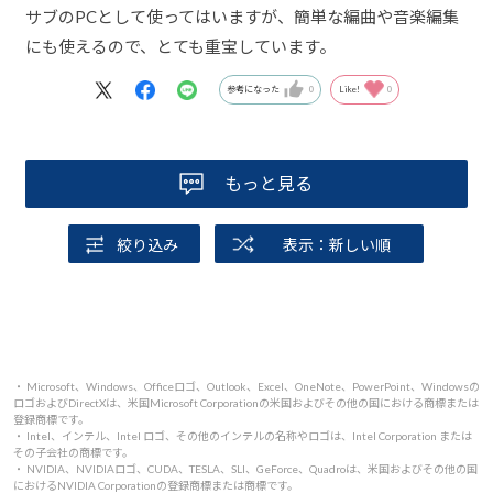
サブのPCとして使ってはいますが、簡単な編曲や音楽編集
にも使えるので、とても重宝しています。
参考になった
0
Like!
0
もっと見る
絞り込み
表示：新しい順
・ Microsoft、Windows、Officeロゴ、Outlook、Excel、OneNote、PowerPoint、Windowsの
ロゴおよびDirectXは、米国Microsoft Corporationの米国およびその他の国における商標または
登録商標です。
・ Intel、インテル、Intel ロゴ、その他のインテルの名称やロゴは、Intel Corporation または
その子会社の商標です。
・ NVIDIA、NVIDIAロゴ、CUDA、TESLA、SLI、GeForce、Quadroは、米国およびその他の国
におけるNVIDIA Corporationの登録商標または商標です。