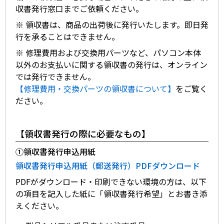
修理・サポート&サービス
Windows 11
|
Copilot+ PC
Windows 11
|
Copilot+ PC
収書発行窓口までご依頼ください​。
オーダーステータスについて
※ 領収書は、商品の出荷後に発行いたします。即日発
行を承ることはできません。
領収書発行手順について
※ 修理費用および交換用パーツなど、パソコン本体
営業日のご案内
以外のお支払いに関する領収書の発行は、オンライン
ウェブサイトからの通知について
では発行できません。
【修理費用・交換パーツの領収書について】
をご覧く
よくあるご質問
ださい。
【領収書発行の際に必要なもの】
①領収書発行申込用紙
領収書発行申込用紙（郵送発行）PDFダウンロード
PDFがダウンロード・印刷できない環境の方は、以下
の項目を記入した紙に「領収書発行希望」とお書き添
えください。