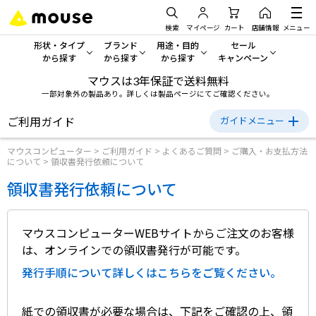
検索
マイページ
カート
店舗情報
メニュー
形状・タイプ
ブランド
用途・目的
セール
から探す
から探す
から探す
キャンペーン
マウスは3年保証で送料無料
形状・タイプから探す をすべてみる
mouse
一般向けパソコン
セール・キャンペーン
一部対象外の製品あり。詳しくは製品ページにてご確認ください。
デスクトップPC
G TUNE
ゲーミングPC・ゲーム向けパソコン
期間限定セール
ご利用ガイド
ガイドメニュー
人気モデルが期間限定・お買
マウスコンピューター
>
ご利用ガイド
>
よくあるご質問
>
ご購入・お支払方法
ご利用ガイド
ノートPC
NEXTGEAR
クリエイティブ向け
について
>
領収書発行依頼について
アウトレットパソコン
初めての方へ
すべて新品の旧モデル製品な
領収書発行依頼について
タブレットPC
DAIV
ビジネス向けパソコン
ご購入方法について
おすすめ目玉パソコン
サーバー
MousePro
学習向けパソコン
お支払い方法について
今イチオシのパソコンをピッ
マウスコンピューターWEBサイトからご注文のお客様
は、オンラインでの領収書発行が可能です。​
送料・配送について
ワークステーション
iiyama
スペック/パーツ別
Windows 11
|
Copilot+ PC
発行手順について詳しくはこちらをご覧ください。​
キャンセルについて
Windows 11
|
Copilot+ PC
ディスプレイ
AIおすすめパソコン
返品について
紙での領収書が必要な場合は、下記をご確認の上、領