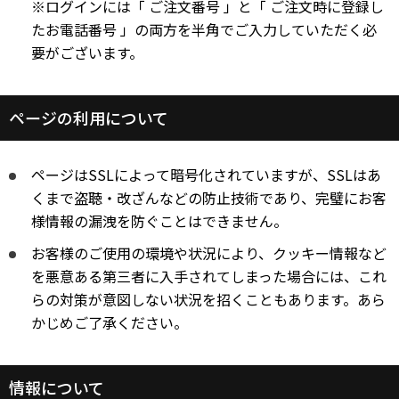
※ログインには「 ご注文番号 」と「 ご注文時に登録し
修理・サポート&サービス
Windows 11
|
Copilot+ PC
Windows 11
|
Copilot+ PC
たお電話番号 」の両方を半角でご入力していただく必
オーダーステータスについて
要がございます。
領収書発行手順について
営業日のご案内
ページの利用について
ウェブサイトからの通知について
よくあるご質問
ページはSSLによって暗号化されていますが、SSLはあ
くまで盗聴・改ざんなどの防止技術であり、完璧にお客
様情報の漏洩を防ぐことはできません。
お客様のご使用の環境や状況により、クッキー情報など
を悪意ある第三者に入手されてしまった場合には、これ
らの対策が意図しない状況を招くこともあります。あら
かじめご了承ください。
情報について