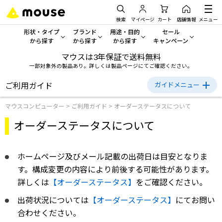
検索
マイページ
カート
店舗情報
メニュー
形状・タイプ
ブランド
用途・目的
セール
から探す
から探す
から探す
キャンペーン
マウスは3年保証で送料無料
形状・タイプから探す をすべてみる
mouse
一般向けパソコン
セール・キャンペーン
一部対象外の製品あり。詳しくは製品ページにてご確認ください。
デスクトップPC
G TUNE
ゲーミングPC・ゲーム向けパソコン
期間限定セール
ご利用ガイド
ガイドメニュー
人気モデルが期間限定・お買
マウスコンピューター
>
ご利用ガイド
>
オーダーステータスについて
ご利用ガイド
ノートPC
NEXTGEAR
クリエイティブ向け
アウトレットパソコン
オーダーステータスについて
初めての方へ
すべて新品の旧モデル製品な
タブレットPC
DAIV
ビジネス向けパソコン
ご購入方法について
おすすめ目玉パソコン
ホームページ及びメール記載の出荷日は目安となりま
サーバー
MousePro
学習向けパソコン
お支払い方法について
今イチオシのパソコンをピッ
す。構成変更の内容により前後する可能性があります。
送料・配送について
詳しくは
ワークステーション
【オーダーステータス】
iiyama
スペック/パーツ別
をご確認ください。
Windows 11
|
Copilot+ PC
キャンセルについて
出荷状況については
【オーダーステータス】
にてお問い
Windows 11
|
Copilot+ PC
ディスプレイ
AIおすすめパソコン
返品について
合わせください。