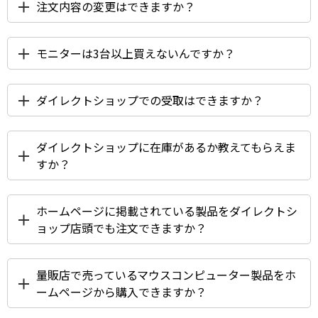
注文内容の変更はできますか？
修理・サポート&サービス
Windows 11
|
Copilot+ PC
Windows 11
|
Copilot+ PC
オーダーステータスについて
モニターは3台以上買えないんですか？
領収書発行手順について
営業日のご案内
ダイレクトショップでの受取はできますか？
ウェブサイトからの通知について
よくあるご質問
ダイレクトショップに在庫があるか教えてもらえま
すか？
ホームページに掲載されている製品をダイレクトシ
ョップ店頭でも注文できますか？
量販店で売っているマウスコンピューター製品をホ
ームページから購入できますか？