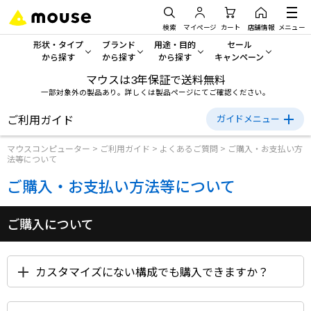
検索
マイページ
カート
店舗情報
メニュー
形状・タイプ
ブランド
用途・目的
セール
から探す
から探す
から探す
キャンペーン
マウスは3年保証で送料無料
形状・タイプから探す をすべてみる
mouse
一般向けパソコン
セール・キャンペーン
一部対象外の製品あり。詳しくは製品ページにてご確認ください。
デスクトップPC
G TUNE
ゲーミングPC・ゲーム向けパソコン
期間限定セール
ご利用ガイド
ガイドメニュー
人気モデルが期間限定・お買
マウスコンピューター
>
ご利用ガイド
>
よくあるご質問
>
ご購入・お支払い方
ご利用ガイド
ノートPC
NEXTGEAR
クリエイティブ向け
法等について
アウトレットパソコン
初めての方へ
すべて新品の旧モデル製品な
ご購入・お支払い方法等について
タブレットPC
DAIV
ビジネス向けパソコン
ご購入方法について
おすすめ目玉パソコン
サーバー
MousePro
学習向けパソコン
ご購入について
お支払い方法について
今イチオシのパソコンをピッ
送料・配送について
ワークステーション
iiyama
スペック/パーツ別
Windows 11
|
Copilot+ PC
キャンセルについて
カスタマイズにない構成でも購入できますか？
Windows 11
|
Copilot+ PC
ディスプレイ
AIおすすめパソコン
返品について