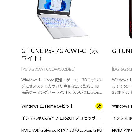
G TUNE P5-I7G70WT-C（ホ
G TUN
ワイト）
[P5I7G70WTCCDW102DEC]
[DGI5G6
Windows 11 Home 配信・ゲーム・3Dモデリン
Windows
グにオススメ！カラバリ豊富な15.6型WQHD
おすすめ。イン
液晶ゲーミングノートPC！RTX 5070 Laptop
250K Plu
GPU 搭載。
ワー型デス
キーボード
Windows 11 Home 64ビット
Windows
インテル® Core™ i7-13620H プロセッサー
NVIDIA® GeForce RTX™ 5070 Laptop GPU
NVIDIA® 