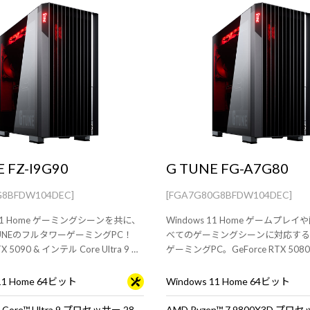
 FZ-I9G90
G TUNE FG-A7G80
G8BFDW104DEC]
[FGA7G80G8BFDW104DEC]
 11 Home ゲーミングシーンを共に、
Windows 11 Home ゲームプレ
UNEのフルタワーゲーミングPC！
べてのゲーミングシーンに対応する
TX 5090 & インテル Core Ultra 9 プ
ゲーミングPC。GeForce RTX 5080
285K 搭載。※モニタ・マウス・キ
Ryzen 7 9800X3D 搭載。
別売りです。
 11 Home 64ビット
Windows 11 Home 64ビット
インテル® Core™ Ultra 9 プロセッサー 285K
AMD Ryzen™ 7 9800X3D プロ