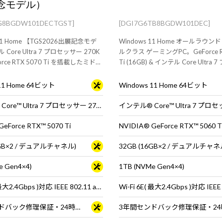
念モデル）
TG8BGDW101DECTGST]
[DGI7G6TB8BGDW101DEC]
 11 Home 【TGS2026出展記念モデ
Windows 11 Home オールラウン
Core Ultra 7 プロセッサー 270K
ルクラス ゲーミングPC。GeForce R
eForce RTX 5070 Ti を搭載したミドル
Ti (16GB) & インテル Core Ultra
ゲーミングPC。快適なゲームプレ
ー 270K Plus 搭載。 ※モニタ・
集、配信におすすめです。
ードは別売りです。
 11 Home 64ビット
Windows 11 Home 64ビット
インテル® Core™ Ultra 7 プロセッサー 270K Plus
eForce RTX™ 5070 Ti
NVIDIA® GeForce RTX™ 5060 Ti
2GB×2 / デュアルチャネル)
32GB (16GB×2 / デュアルチャネ
e Gen4×4)
1TB (NVMe Gen4×4)
Wi-Fi 6E( 最大2.4Gbps )対応 IEEE 802.11 ax/ac/a/b/g/n準拠 ＋ Bluetooth 5内蔵
3年間センドバック修理保証・24時間×365日電話サポート