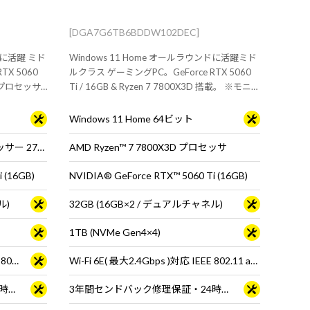
[DGA7G6TB6BDDW102DEC]
ドに活躍 ミド
Windows 11 Home オールラウンドに活躍ミド
TX 5060
ルクラス ゲーミングPC。GeForce RTX 5060
 7 プロセッサ
Ti / 16GB & Ryzen 7 7800X3D 搭載。 ※モニ
マウス・キーボ
タ・マウス・キーボードは別売りです。
Windows 11 Home 64ビット
インテル® Core™ Ultra 7 プロセッサー 270K Plus ※65W動作
AMD Ryzen™ 7 7800X3D プロセッサ
 (16GB)
NVIDIA® GeForce RTX™ 5060 Ti (16GB)
ル)
32GB (16GB×2 / デュアルチャネル)
1TB (NVMe Gen4×4)
Wi-Fi 6E( 最大2.4Gbps )対応 IEEE 802.11 ax/ac/a/b/g/n準拠 ＋ Bluetooth 5内蔵
Wi-Fi 6E( 最大2.4Gbps )対応 IEEE 802.11 ax/ac/a/b/g/n準拠 ＋ Bluetooth 5内蔵
3年間センドバック修理保証・24時間×365日電話サポート
3年間センドバック修理保証・24時間×365日電話サポート