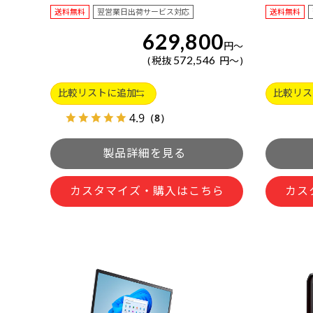
送料無料
翌営業日出荷サービス対応
送料無料
629,800
円
～
572,546
税抜
円
～
比較リストに追加
比較リス
4.9
（8）
カスタマイズ・購入はこちら
カス