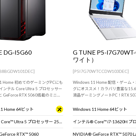
E DG-I5G60
G TUNE P5-I7G70W
ワイト）
0B8BGDW101DEC]
[P5I7G70WTCCDW103DEC]
 11 Home 初めてのゲーミングPCにも
Windows 11 Home 配信・ゲー
テル Core Ultra 5 プロセッサー
グにオススメ！カラバリ豊富な15.6
s と GeForce RTX 5060搭載のミニタ
液晶ゲーミングノートPC！RTX 5070
クトップPC。※モニタ・マウス・
GPU 搭載。
は別売りです。
 11 Home 64ビット
Windows 11 Home 64ビット
インテル® Core™ Ultra 5 プロセッサー 250K Plus ※65W動作
インテル® Core™ i7-13620H
GeForce RTX™ 5060
NVIDIA® GeForce RTX™ 5070 L