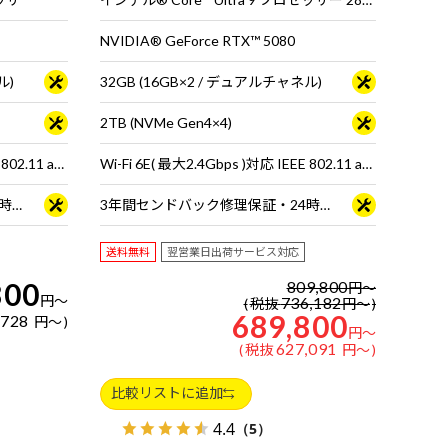
NVIDIA® GeForce RTX™ 5080
ル)
32GB (16GB×2 / デュアルチャネル)
2TB (NVMe Gen4×4)
Wi-Fi 6E( 最大2.4Gbps )対応 IEEE 802.11 ax/ac/a/b/g/n準拠 ＋ Bluetooth 5内蔵
Wi-Fi 6E( 最大2.4Gbps )対応 IEEE 802.11 ax/ac/a/b/g/n準拠 ＋ Bluetooth 5内蔵
3年間センドバック修理保証・24時間×365日電話サポート
3年間センドバック修理保証・24時間×365日電話サポート
送料無料
翌営業日出荷サービス対応
800
809,800
円
～
円
～
736,182
税抜
円
～
689,800
,728
円
～
円
～
627,091
税抜
円
～
比較リストに追加
4.4
（5）