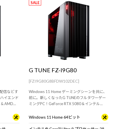
SALE
G TUNE FZ-I9G80
[FZI9G80G8BFDW102DEC]
イや配信などす
Windows 11 Home ゲーミングシーンを共に、
ハイエンド
前に。新しくなったG TUNEのフルタワーゲー
 & AMD
ミングPC！GeForce RTX 5080＆インテル
Core Ultra 9 プロセッサー 285K 搭載。※モニ
タ・マウス・キーボードは別売りです。
Windows 11 Home 64ビット
セッサ
インテル® Core™ Ultra 9 プロセッサー 285K