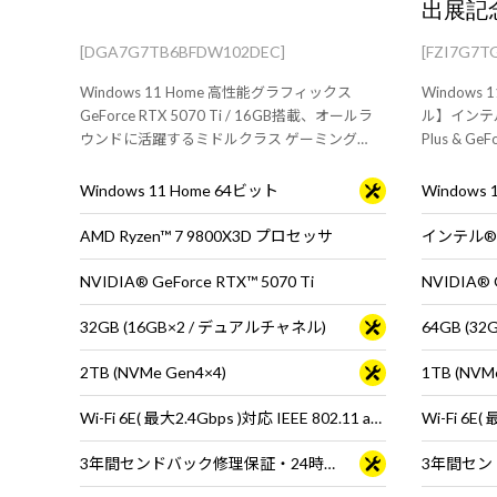
出展記
[DGA7G7TB6BFDW102DEC]
[FZI7G7
Windows 11 Home 高性能グラフィックス
Windows
GeForce RTX 5070 Ti / 16GB搭載、オールラ
ル】インテル 
ウンドに活躍するミドルクラス ゲーミング
Plus & G
PC。快適なゲームプレイにおすすめです。※モ
ハイクラス
ニタ・マウス・キーボードは別売りです。
イや動画編
Windows 11 Home 64ビット
Windows
AMD Ryzen™ 7 9800X3D プロセッサ
NVIDIA® GeForce RTX™ 5070 Ti
NVIDIA® G
32GB (16GB×2 / デュアルチャネル)
64GB (3
2TB (NVMe Gen4×4)
1TB (NVM
Wi-Fi 6E( 最大2.4Gbps )対応 IEEE 802.11 ax/ac/a/b/g/n準拠 ＋ Bluetooth 5内蔵
3年間センドバック修理保証・24時間×365日電話サポート