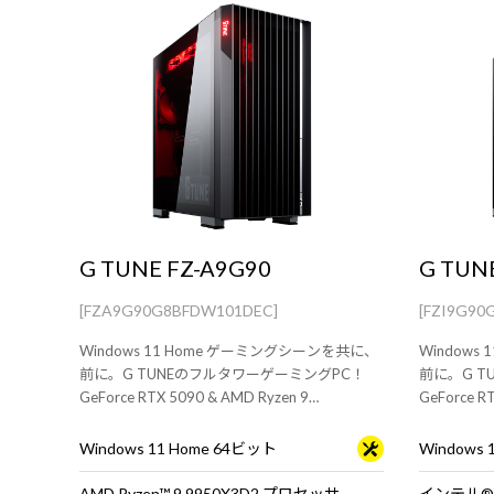
G TUNE FZ-A9G90
G TUNE
[FZA9G90G8BFDW101DEC]
[FZI9G90
Windows 11 Home ゲーミングシーンを共に、
Windows
前に。G TUNEのフルタワーゲーミングPC！
前に。G T
GeForce RTX 5090 & AMD Ryzen 9
GeForce R
9950X3D2 プロセッサ 搭載。※モニタ・マウ
ロセッサー 
ス・キーボードは別売りです。
ーボードは
Windows 11 Home 64ビット
Windows
AMD Ryzen™ 9 9950X3D2 プロセッサ