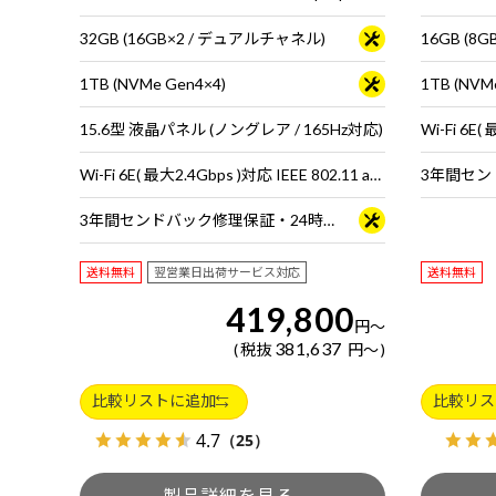
32GB (16GB×2 / デュアルチャネル)
16GB (8
1TB (NVMe Gen4×4)
1TB (NVM
15.6型 液晶パネル (ノングレア / 165Hz対応)
Wi-Fi 6E( 最大2.4Gbps )対応 IEEE 802.11 ax/ac/a/b/g/n準拠 ＋ Bluetooth 5内蔵
3年間センドバック修理保証・24時間×365日電話サポート
送料無料
翌営業日出荷サービス対応
送料無料
419,800
円
～
381,637
税抜
円
～
比較リストに追加
比較リス
4.7
（25）