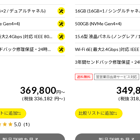
GB×2 / デュアルチャネル)
16GB (16GB×1 / シングルチャネ
e Gen4×4)
500GB (NVMe Gen4×4)
Wi-Fi 6E( 最大2.4Gbps )対応 IEEE 802.11 ax/ac/a/b/g/n準拠 ＋ Bluetooth 5内蔵
15.6型 液晶パネル (ノングレア / 1
3年間センドバック修理保証・24時間×365日電話サポート
送料無料
翌営業日出荷サービス対応
369,800
349,
円
～
336,182
318
税抜
円
～
税抜
トに追加
比較リストに追加
5.0
（1）