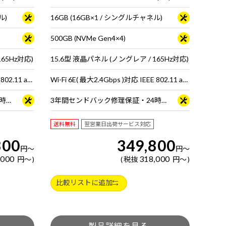
ル)
16GB (16GB×1 / シングルチャネル)
500GB (NVMe Gen4×4)
65Hz対応)
15.6型 液晶パネル (ノングレア / 165Hz対応)
Wi-Fi 6E( 最大2.4Gbps )対応 IEEE 802.11 ax/ac/a/b/g/n準拠 ＋ Bluetooth 5内蔵
Wi-Fi 6E( 最大2.4Gbps )対応 IEEE 802.11 ax/ac/a/b/g/n準拠 ＋ Bluetooth 5内蔵
3年間センドバック修理保証・24時間×365日電話サポート
3年間センドバック修理保証・24時間×365日電話サポート
送料無料
翌営業日出荷サービス対応
800
349,800
円
～
円
～
,000
318,000
円
～
税抜
円
～
比較リストに追加