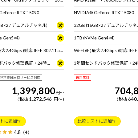
GeForce RTX™ 5090
NVIDIA® GeForce RTX™ 5080
2GB×2 / デュアルチャネル)
32GB (16GB×2 / デュアルチャネ
e Gen5×4)
1TB (NVMe Gen4×4)
Wi-Fi 6E( 最大2.4Gbps )対応 IEEE 802.11 ax/ac/a/b/g/n準拠 ＋ Bluetooth 5内蔵
3年間センドバック修理保証・24時間×365日電話サポート
翌営業日出荷サービス対応
送料無料
1,399,800
704,
円
～
1,272,546
640
税抜
円
～
税抜
トに追加
比較リストに追加
4.8
（4）