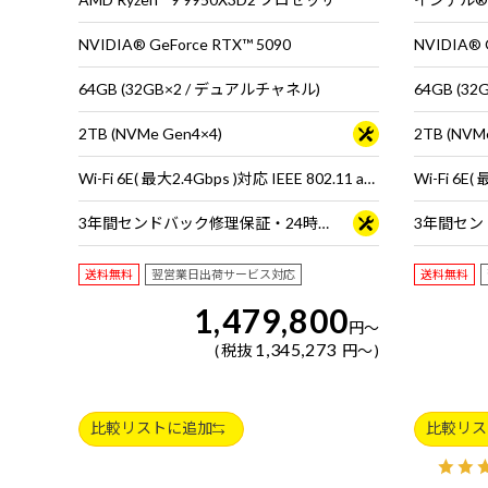
NVIDIA® GeForce RTX™ 5090
NVIDIA® 
64GB (32GB×2 / デュアルチャネル)
64GB (3
2TB (NVMe Gen4×4)
2TB (NVM
Wi-Fi 6E( 最大2.4Gbps )対応 IEEE 802.11 ax/ac/a/b/g/n準拠 ＋ Bluetooth 5内蔵
3年間センドバック修理保証・24時間×365日電話サポート
送料無料
翌営業日出荷サービス対応
送料無料
1,479,800
円
～
1,345,273
税抜
円
～
比較リストに追加
比較リス