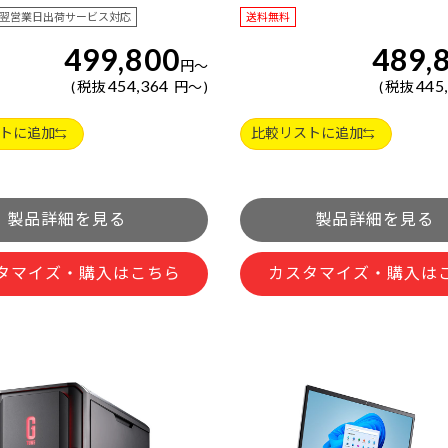
翌営業日出荷サービス対応
送料無料
499,800
489,
円
～
454,364
445
税抜
円
～
税抜
トに追加
比較リストに追加
タマイズ・購入はこちら
カスタマイズ・購入は