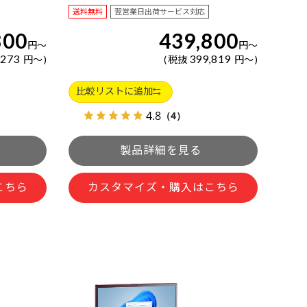
送料無料
翌営業日出荷サービス対応
800
439,800
円
～
円
～
,273
399,819
円
～
税抜
円
～
比較リストに追加
4.8
（4）
こちら
カスタマイズ・購入はこちら