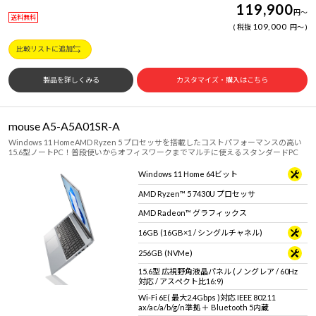
119,900
円
～
送料無料
109,000
税抜
円
～
比較リストに追加
製品を詳しくみる
カスタマイズ・購入はこちら
mouse A5-A5A01SR-A
Windows 11 HomeAMD Ryzen 5 プロセッサを搭載したコストパフォーマンスの高い
15.6型ノートPC！普段使いからオフィスワークまでマルチに使えるスタンダードPC
Windows 11 Home 64ビット
AMD Ryzen™ 5 7430U プロセッサ
AMD Radeon™ グラフィックス
16GB (16GB×1 / シングルチャネル)
256GB (NVMe)
15.6型 広視野角液晶パネル (ノングレア / 60Hz
対応 / アスペクト比16:9)
Wi-Fi 6E( 最大2.4Gbps )対応 IEEE 802.11
ax/ac/a/b/g/n準拠 ＋ Bluetooth 5内蔵