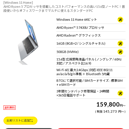
[Windows 11 Home]
AMD Ryzen 5 プロセッサを搭載したコストパフォーマンスの高い15.6型ノートPC！普
段使いからオフィスワークまでマルチに使えるスタンダードPC
Windows 11 Home 64ビット
AMD Ryzen™ 5 7430U プロセッサ
AMD Radeon™ グラフィックス
16GB (8GB×2 / シングルチャネル)
500GB (NVMe)
15.6型 広視野角液晶パネル (ノングレア / 60Hz
対応 / アスペクト比16:9)
Wi-Fi 6E( 最大2.4Gbps )対応 IEEE 802.11
ax/ac/a/b/g/n準拠 ＋ Bluetooth 5内蔵
BTOにて選択可能 / SIMカードサイズ : 標準SIM
+ eSIMカード
3年間センドバック修理保証・24時間
×365日電話サポート
159,800
円
～
送料無料
145,273
税抜
円
～
比較リストに追加