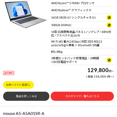
AMD Ryzen™ 5 7430U プロセッサ
AMD Radeon™ グラフィックス
16GB (8GB×2 / シングルチャネル)
500GB (NVMe)
14型 広視野角液晶パネル (ノングレア / 60Hz対
応 / アスペクト比16:9)
Wi-Fi 6E( 最大2.4Gbps )対応 IEEE 802.11
ax/ac/a/b/g/n準拠 ＋ Bluetooth 5内蔵
約1.34kg
3年間センドバック修理保証・24時間
×365日電話サポート
129,800
円
～
送料無料
118,000
税抜
円
～
比較リストに追加
製品を詳しくみる
カスタマイズ・購入はこちら
mouse A5-A5A01SR-A