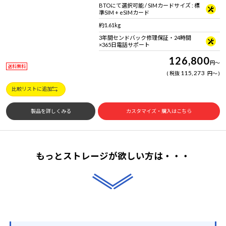
BTOにて選択可能 / SIMカードサイズ : 標
準SIM + eSIMカード
約1.61kg
3年間センドバック修理保証・24時間
×365日電話サポート
126,800
円
～
送料無料
115,273
税抜
円
～
比較リストに追加
製品を詳しくみる
カスタマイズ・購入はこちら
もっとストレージが欲しい方は・・・​​