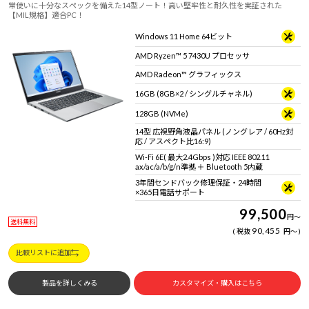
常使いに十分なスペックを備えた14型ノート！高い堅牢性と耐久性を実証された
【MIL規格】適合PC！
Windows 11 Home 64ビット
AMD Ryzen™ 5 7430U プロセッサ
AMD Radeon™ グラフィックス
16GB (8GB×2 / シングルチャネル)
128GB (NVMe)
14型 広視野角液晶パネル (ノングレア / 60Hz対
応 / アスペクト比16:9)
Wi-Fi 6E( 最大2.4Gbps )対応 IEEE 802.11
ax/ac/a/b/g/n準拠 ＋ Bluetooth 5内蔵
3年間センドバック修理保証・24時間
×365日電話サポート
99,500
円
～
送料無料
90,455
税抜
円
～
比較リストに追加
製品を詳しくみる
カスタマイズ・購入はこちら