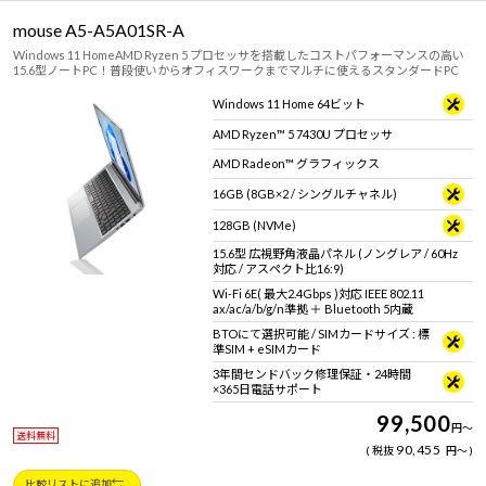
mouse A5-A5A01SR-A
Windows 11 HomeAMD Ryzen 5 プロセッサを搭載したコストパフォーマンスの高い
15.6型ノートPC！普段使いからオフィスワークまでマルチに使えるスタンダードPC
Windows 11 Home 64ビット
AMD Ryzen™ 5 7430U プロセッサ
AMD Radeon™ グラフィックス
16GB (8GB×2 / シングルチャネル)
128GB (NVMe)
15.6型 広視野角液晶パネル (ノングレア / 60Hz
対応 / アスペクト比16:9)
Wi-Fi 6E( 最大2.4Gbps )対応 IEEE 802.11
ax/ac/a/b/g/n準拠 ＋ Bluetooth 5内蔵
BTOにて選択可能 / SIMカードサイズ : 標
準SIM + eSIMカード
3年間センドバック修理保証・24時間
×365日電話サポート
99,500
円
～
送料無料
90,455
税抜
円
～
比較リストに追加