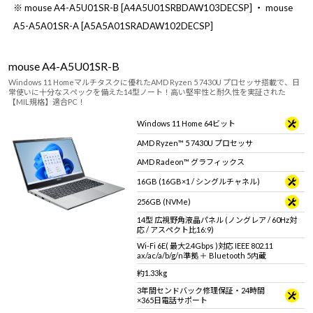
※ mouse A4-A5U01SR-B [A4A5U01SRBDAW103DECSP] ・ mouse
A5-A5A01SR-A [A5A5A01SRADAW102DECSP]
mouse A4-A5U01SR-B
Windows 11 Homeマルチタスクに優れたAMD Ryzen 5 7430U プロセッサ搭載で、日
常使いに十分なスペックを備えた14型ノート！高い堅牢性と耐久性を実証された
【MIL規格】適合PC！
Windows 11 Home 64ビット
AMD Ryzen™ 5 7430U プロセッサ
AMD Radeon™ グラフィックス
16GB (16GB×1 / シングルチャネル)
256GB (NVMe)
14型 広視野角液晶パネル (ノングレア / 60Hz対
応 / アスペクト比16:9)
Wi-Fi 6E( 最大2.4Gbps )対応 IEEE 802.11
ax/ac/a/b/g/n準拠 ＋ Bluetooth 5内蔵
約1.33kg
3年間センドバック修理保証・24時間
×365日電話サポート