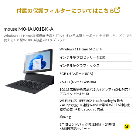
付属の保護フィルターについてはこちら
mouse M0-IAU01BK-A
Windows 11 Home高解像度液晶と打ちやすい日本語キーボードを搭載した、どこでも
使える10.1型WUXGA液晶2in1タブレット
Windows 11 Home 64ビット
インテル® プロセッサー N150
インテル® グラフィックス
8GB (オンボード8GB)
256GB (NVMe Gen3×4)
10.1型 広視野角液晶パネル (グレア / 60Hz対応 /
アスペクト比16:10)
Wi-Fi 6対応 ( IEEE 802.11ax/ac/a/b/g/n 最大
2.4Gbps対応 ※連続160MHz帯域 Wi-Fi 6対応機
器が必要 ) + Bluetooth 5 内蔵
約876 g
3年間センドバック修理保証・24時間
×365日電話サポート