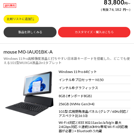
83,800
円
～
送料無料
76,182
税抜
円
～
比較リストに追加
製品を詳しくみる
カスタマイズ・購入はこちら
mouse M0-IAU01BK-A
Windows 11 Pro高解像度液晶と打ちやすい日本語キーボードを搭載した、どこでも使
える10.1型WUXGA液晶2in1タブレット
Windows 11 Pro 64ビット
インテル® プロセッサー N150
インテル® グラフィックス
8GB (オンボード8GB)
256GB (NVMe Gen3×4)
10.1型 広視野角液晶パネル (グレア / 60Hz対応 /
アスペクト比16:10)
Wi-Fi 6対応 ( IEEE 802.11ax/ac/a/b/g/n 最大
2.4Gbps対応 ※連続160MHz帯域 Wi-Fi 6対応機
器が必要 ) + Bluetooth 5 内蔵