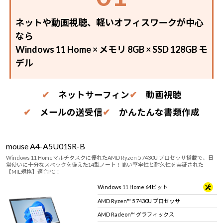
ネットや動画視聴、軽いオフィスワークが中心
なら
Windows 11 Home × メモリ 8GB × SSD 128GB モ
デル
✔
ネットサーフィン
✔
動画視聴
✔
メールの送受信
✔
かんたんな書類作成
mouse A4-A5U01SR-B
Windows 11 Homeマルチタスクに優れたAMD Ryzen 5 7430U プロセッサ搭載で、日
常使いに十分なスペックを備えた14型ノート！高い堅牢性と耐久性を実証された
【MIL規格】適合PC！
Windows 11 Home 64ビット
AMD Ryzen™ 5 7430U プロセッサ
AMD Radeon™ グラフィックス