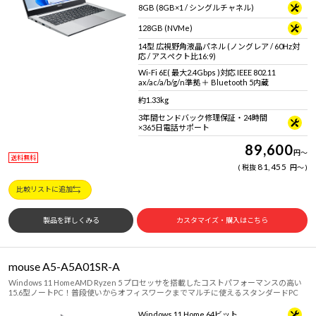
8GB (8GB×1 / シングルチャネル)
128GB (NVMe)
14型 広視野角液晶パネル (ノングレア / 60Hz対
応 / アスペクト比16:9)
Wi-Fi 6E( 最大2.4Gbps )対応 IEEE 802.11
ax/ac/a/b/g/n準拠 ＋ Bluetooth 5内蔵
約1.33kg
3年間センドバック修理保証・24時間
×365日電話サポート
89,600
円
～
送料無料
81,455
税抜
円
～
比較リストに追加
製品を詳しくみる
カスタマイズ・購入はこちら
mouse A5-A5A01SR-A
Windows 11 HomeAMD Ryzen 5 プロセッサを搭載したコストパフォーマンスの高い
15.6型ノートPC！普段使いからオフィスワークまでマルチに使えるスタンダードPC
Windows 11 Home 64ビット