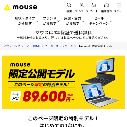
検索
マイページ
カート
店舗情報
メニュー
形状・タイプ
ブランド
用途・目的
セール
から探す
から探す
から探す
キャンペーン
マウスは3年保証で送料無料
形状・タイプから探す をすべてみる
mouse
一般向けパソコン
セール・キャンペーン
一部対象外の製品あり。詳しくは製品ページにてご確認ください。
マウスコンピューターHOME
セール・キャンペーン
【mouse】限定公開モデル
デスクトップPC
G TUNE
ゲーミングPC・ゲーム向けパソコン
期間限定セール
人気モデルが期間限定・お買
ノートPC
NEXTGEAR
クリエイティブ向け
アウトレットパソコン
すべて新品の旧モデル製品な
タブレット
DAIV
ビジネス向けパソコン
おすすめ目玉パソコン
サーバー
MousePro
学習向けパソコン
今イチオシのパソコンをピッ
ワークステーション
iiyama
スペック/パーツ別
Windows 11
|
Copilot+ PC
Windows 11
|
Copilot+ PC
ディスプレイ
AIおすすめパソコン
このページ限定の特別モデル！
はじめての1台にも。