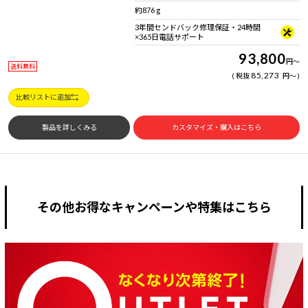
約876 g
3年間センドバック修理保証・24時間
×365日電話サポート
93,800
円
～
送料無料
85,273
税抜
円
～
比較リストに追加
製品を詳しくみる
カスタマイズ・購入はこちら
その他お得なキャンペーンや特集はこちら