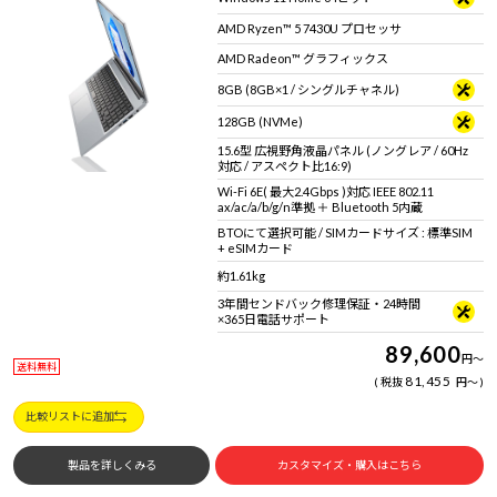
AMD Ryzen™ 5 7430U プロセッサ
AMD Radeon™ グラフィックス
8GB (8GB×1 / シングルチャネル)
128GB (NVMe)
15.6型 広視野角液晶パネル (ノングレア / 60Hz
対応 / アスペクト比16:9)
Wi-Fi 6E( 最大2.4Gbps )対応 IEEE 802.11
ax/ac/a/b/g/n準拠 ＋ Bluetooth 5内蔵
BTOにて選択可能 / SIMカードサイズ : 標準SIM
+ eSIMカード
約1.61kg
3年間センドバック修理保証・24時間
×365日電話サポート
89,600
円
～
送料無料
81,455
税抜
円
～
比較リストに追加
製品を詳しくみる
カスタマイズ・購入はこちら