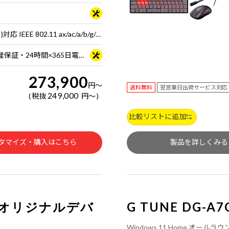
Wi-Fi 6E( 最大2.4Gbps )対応 IEEE 802.11 ax/ac/a/b/g/n準拠 ＋ Bluetooth 5内蔵
3年間センドバック修理保証・24時間×365日電話サポート
273,900
円
～
送料無料
翌営業日出荷サービス対応
249,000
税抜
円
～
比較リストに追加
タマイズ・購入はこちら
製品を詳しくみる
UNEオリジナルデバ
G TUNE DG-A7
Windows 11 Home オール