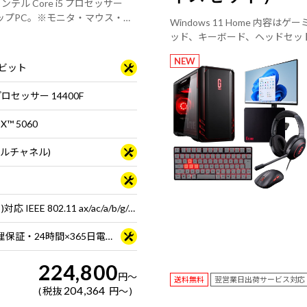
ンテル Core i5 プロセッサー
デスクトップPC。※モニタ・マウス・キ
Windows 11 Home 内容はゲ
ッド、キーボード、ヘッドセッ
メのスターターセット。
NEW
64ビット
 プロセッサー 14400F
TX™ 5060
ュアルチャネル)
Wi-Fi 6E( 最大2.4Gbps )対応 IEEE 802.11 ax/ac/a/b/g/n準拠 ＋ Bluetooth 5内蔵
3年間センドバック修理保証・24時間×365日電話サポート
224,800
円
～
送料無料
翌営業日出荷サービス対応
204,364
税抜
円
～