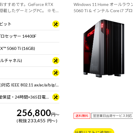
すすめです。GeForce RTX
Windows 11 Home オール
00F を搭載したゲーミングPC。 ※モ
5060 Ti & インテル Core
配信におすすめです。
64ビット
 プロセッサー 14400F
X™ 5060 Ti (16GB)
ュアルチャネル)
Wi-Fi 6E( 最大2.4Gbps )対応 IEEE 802.11 ax/ac/a/b/g/n準拠 ＋ Bluetooth 5内蔵
3年間センドバック修理保証・24時間×365日電話サポート
256,800
円
～
送料無料
翌営業日出荷サービス対応
233,455
税抜
円
～
比較リストに追加