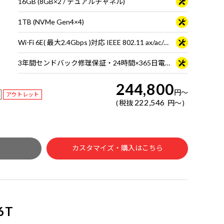
16GB (8GB×2 / デュアルチャネル)
1TB (NVMe Gen4×4)
Wi-Fi 6E( 最大2.4Gbps )対応 IEEE 802.11 ax/ac/a/b/g/n準拠 ＋ Bluetooth 5内蔵
3年間センドバック修理保証・24時間×365日電話サポート
244,800
円
～
アウトレット
222,546
税抜
円
～
カスタマイズ・購入はこちら
6T