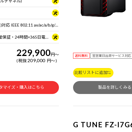
ュアルチャネル)
Wi-Fi 6E( 最大2.4Gbps )対応 IEEE 802.11 ax/ac/a/b/g/n準拠 ＋ Bluetooth 5内蔵
3年間センドバック修理保証・24時間×365日電話サポート
229,900
円
～
送料無料
翌営業日出荷サービス対応
209,000
税抜
円
～
比較リストに追加
タマイズ・購入はこちら
製品を詳しくみる
G TUNE FZ-I7G