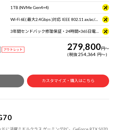
1TB (NVMe Gen4×4)
Wi-Fi 6E( 最大2.4Gbps )対応 IEEE 802.11 ax/ac/a/b/g/n準拠 ＋ Bluetooth 5内蔵
3年間センドバック修理保証・24時間×365日電話サポート
279,800
円
～
アウトレット
254,364
税抜
円
～
カスタマイズ・購入はこちら
G70
ラウンドに活躍ミドルクラス ゲーミングPC。GeForce RTX 5070