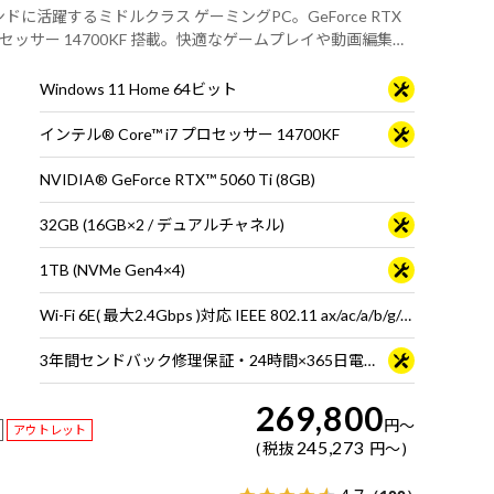
ラウンドに活躍するミドルクラス ゲーミングPC。GeForce RTX
 i7 プロセッサー 14700KF 搭載。快適なゲームプレイや動画編集、
Windows 11 Home 64ビット
インテル® Core™ i7 プロセッサー 14700KF
NVIDIA® GeForce RTX™ 5060 Ti (8GB)
32GB (16GB×2 / デュアルチャネル)
1TB (NVMe Gen4×4)
Wi-Fi 6E( 最大2.4Gbps )対応 IEEE 802.11 ax/ac/a/b/g/n準拠 ＋ Bluetooth 5内蔵
3年間センドバック修理保証・24時間×365日電話サポート
269,800
円
～
アウトレット
245,273
税抜
円
～