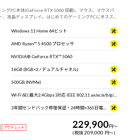
ーミングPC本体(GeForce RTX 5060 搭載)、マウス、マウスパ
ト、液晶ディスプレイ。はじめてのゲーミングPCにオスス
Windows 11 Home 64ビット
AMD Ryzen™ 5 4500 プロセッサ
NVIDIA® GeForce RTX™ 5060
16GB (8GB×2 / デュアルチャネル)
500GB (NVMe)
Wi-Fi 6E( 最大2.4Gbps )対応 IEEE 802.11 ax/ac/a/b/g/n準拠 ＋ Bluetooth 5内蔵
3年間センドバック修理保証・24時間×365日電話サポート
229,900
円
～
アウトレット
209,000
税抜
円
～