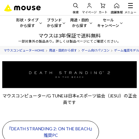
検索
マイページ
カート
店舗情報
メニュー
形状・タイプ
ブランド
用途・目的
セール
から探す
から探す
から探す
キャンペーン
マウスは3年保証で送料無料
形状・タイプから探す をすべてみる
mouse
一般向けパソコン
セール・キャンペーン
一部対象外の製品あり。詳しくは製品ページにてご確認ください。
マウスコンピューターHOME
用途・目的から探す
ゲーム向けパソコン
ゲーム推奨モデル
デスクトップPC
G TUNE
ゲーミングPC・ゲーム向けパソコン
期間限定セール
人気モデルが期間限定・お買
ノートPC
NEXTGEAR
クリエイティブ向け
アウトレットパソコン
すべて新品の旧モデル製品な
タブレット
DAIV
ビジネス向けパソコン
おすすめ目玉パソコン
マウスコンピューター/G TUNEは日本eスポーツ協会（JESU）の正会
サーバー
MousePro
学習向けパソコン
今イチオシのパソコンをピッ
員です
ワークステーション
iiyama
スペック/パーツ別
Windows 11
|
Copilot+ PC
Windows 11
|
Copilot+ PC
ディスプレイ
AIおすすめパソコン
『DEATH STRANDING 2: ON THE BEACH』
推奨PC