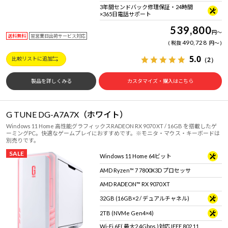
3年間センドバック修理保証・24時間
×365日電話サポート
539,800
円
～
送料無料
翌営業日出荷サービス対応
490,728
税抜
円
～
5.0
（2）
比較リストに追加
製品を詳しくみる
カスタマイズ・購入はこちら
G TUNE DG-A7A7X（ホワイト）
Windows 11 Home 高性能グラフィックスRADEON RX 9070 XT / 16GB を搭載したゲ
ーミングPC。快適なゲームプレイにおすすめです。※モニタ・マウス・キーボードは
別売りです。
SALE
Windows 11 Home 64ビット
AMD Ryzen™ 7 7800X3D プロセッサ
AMD RADEON™ RX 9070 XT
32GB (16GB×2 / デュアルチャネル)
2TB (NVMe Gen4×4)
Wi-Fi 6E( 最大2.4Gbps )対応 IEEE 802.11