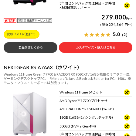
3年間センドバック修理保証・24時間
×365日電話サポート
279,800
円
～
送料無料
翌営業日出荷サービス対応
254,364
税抜
円
～
5.0
（2）
比較リストに追加
製品を詳しくみる
カスタマイズ・購入はこちら
NEXTGEAR JG-A7A6X（ホワイト）
Windows 11 Home Ryzen 7 7700 & RADEON RX 9060 XT / 16GB 搭載のミニタワー型
ゲーミングデスクトップPC。『Minecraft: Java & Bedrock Edition for PC』付属。※
モニタ・マウス・キーボードは別売りです。
Windows 11 Home 64ビット
AMD Ryzen™ 7 7700 プロセッサ
AMD RADEON™ RX 9060 XT (16 GB)
16GB (16GB×1 / シングルチャネル)
500GB (NVMe Gen4×4)
3年間センドバック修理保証・24時間