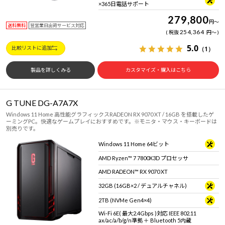
×365日電話サポート
279,800
円
～
送料無料
翌営業日出荷サービス対応
254,364
税抜
円
～
5.0
（1）
比較リストに追加
製品を詳しくみる
カスタマイズ・購入はこちら
G TUNE DG-A7A7X
Windows 11 Home 高性能グラフィックスRADEON RX 9070 XT / 16GB を搭載したゲ
ーミングPC。快適なゲームプレイにおすすめです。※モニタ・マウス・キーボードは
別売りです。
Windows 11 Home 64ビット
AMD Ryzen™ 7 7800X3D プロセッサ
AMD RADEON™ RX 9070 XT
32GB (16GB×2 / デュアルチャネル)
2TB (NVMe Gen4×4)
Wi-Fi 6E( 最大2.4Gbps )対応 IEEE 802.11
ax/ac/a/b/g/n準拠 ＋ Bluetooth 5内蔵