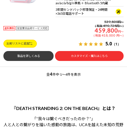
ax/ac/a/b/g/n準拠 ＋ Bluetooth 5内蔵
3年間センドバック修理保証・24時間
×365日電話サポート
539,800
円
～
490,728
税抜
円
～
送料無料
翌営業日出荷サービス対応
459,800
円
～
418,000
税抜
円
～
5.0
（1）
比較リストに追加
製品を詳しくみる
カスタマイズ・購入はこちら
4
全
件中
1～4件を表示
『DEATH STRANDING 2: ON THE BEACH』とは？
「“我々は繋ぐべきだったのか？”」
人と人との繋がりを描いた感動の旅路は、UCAを越えた未知の荒野