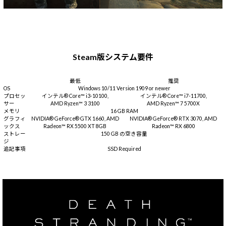
Steam版システム要件
最低
推奨
OS
Windows 10/11 Version 1909 or newer
プロセッ
インテル® Core™ i3-10100,
インテル® Core™ i7-11700,
サー
AMD Ryzen™ 3 3100
AMD Ryzen™ 7 5700X
メモリ
16 GB RAM
グラフィ
NVIDIA® GeForce® GTX 1660, AMD
NVIDIA® GeForce® RTX 3070, AMD
ックス
Radeon™ RX 5500 XT 8GB
Radeon™ RX 6800
ストレー
150 GB の空き容量
ジ
追記事項
SSD Required