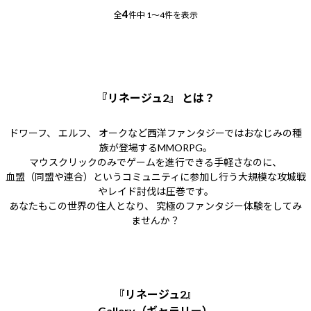
4
全
件中
1～4件を表示
『リネージュ2』 とは？
ドワーフ、 エルフ、 オークなど西洋ファンタジーではおなじみの種
族が登場するMMORPG。
マウスクリックのみでゲームを進行できる手軽さなのに、
血盟（同盟や連合）というコミュニティに参加し行う大規模な攻城戦
やレイド討伐は圧巻です。
あなたもこの世界の住人となり、 究極のファンタジー体験をしてみ
ませんか？
『リネージュ2』
Gallery（ギャラリー）