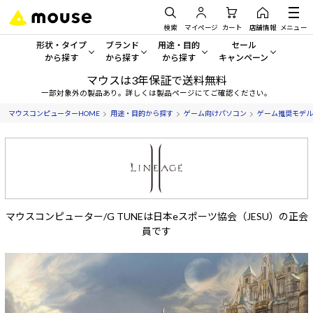
検索
マイページ
カート
店舗情報
メニュー
形状・タイプ
ブランド
用途・目的
セール
から探す
から探す
から探す
キャンペーン
マウスは3年保証で送料無料
形状・タイプから探す をすべてみる
mouse
一般向けパソコン
セール・キャンペーン
一部対象外の製品あり。詳しくは製品ページにてご確認ください。
マウスコンピューターHOME
用途・目的から探す
ゲーム向けパソコン
ゲーム推奨モデル
デスクトップPC
G TUNE
ゲーミングPC・ゲーム向けパソコン
期間限定セール
人気モデルが期間限定・お買
ノートPC
NEXTGEAR
クリエイティブ向け
アウトレットパソコン
すべて新品の旧モデル製品な
タブレット
DAIV
ビジネス向けパソコン
おすすめ目玉パソコン
マウスコンピューター/G TUNEは日本eスポーツ協会（JESU）の正会
サーバー
MousePro
学習向けパソコン
今イチオシのパソコンをピッ
員です
ワークステーション
iiyama
スペック/パーツ別
Windows 11
|
Copilot+ PC
Windows 11
|
Copilot+ PC
ディスプレイ
AIおすすめパソコン