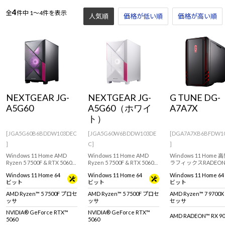
4
全
件中
1～4件を表示
人気順
価格が低い順
価格が高い順
NEXTGEAR JG-
NEXTGEAR JG-
G TUNE DG-
A5G60
A5G60（ホワイ
A7A7X
ト）
[JGA5G60B6BDDW103DEC
[JGA5G60W6BDDW103DE
[DGA7A7XB6BFDW1
]
C]
]
Windows 11 Home AMD
Windows 11 Home AMD
Windows 11 Home
Ryzen 5 7500F & RTX 5060
Ryzen 5 7500F & RTX 5060
ラフィックスRADEON
搭載！設置場所に困らない
搭載！設置場所に困らない
9070 XT / 16GB を
Windows 11 Home 64
Windows 11 Home 64
Windows 11 Home 64
ミニタワー型ゲーミングデ
ミニタワー型ゲーミングデ
ゲーミングPC。快適
ビット
ビット
ビット
スクトップPC。
スクトップPC。
ムプレイや動画編集、
『Minecraft: Java &
『Minecraft: Java &
におすすめです。※モ
AMD Ryzen™ 5 7500F プロセ
AMD Ryzen™ 5 7500F プロセ
AMD Ryzen™ 7 9700
Bedrock Edition for PC』付
Bedrock Edition for PC』付
マウス・キーボードは
ッサ
ッサ
セッサ
属。※モニタ・マウス・キ
属。※モニタ・マウス・キ
りです。
ーボードは別売りです。
ーボードは別売りです。
NVIDIA® GeForce RTX™
NVIDIA® GeForce RTX™
AMD RADEON™ RX 90
5060
5060