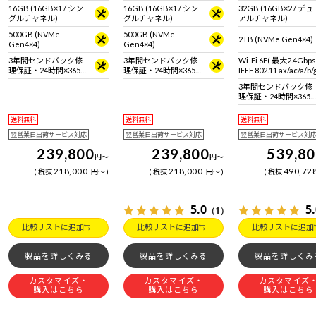
16GB (16GB×1 / シン
16GB (16GB×1 / シン
32GB (16GB×2 / デュ
グルチャネル)
グルチャネル)
アルチャネル)
500GB (NVMe
500GB (NVMe
2TB (NVMe Gen4×4)
Gen4×4)
Gen4×4)
3年間センドバック修
3年間センドバック修
Wi-Fi 6E( 最大2.4Gbp
理保証・24時間×365
理保証・24時間×365
IEEE 802.11 ax/ac/a/b
日電話サポート
日電話サポート
拠 ＋ Bluetooth 5内蔵
3年間センドバック修
理保証・24時間×365
日電話サポート
送料無料
送料無料
送料無料
翌営業日出荷サービス対応
翌営業日出荷サービス対応
翌営業日出荷サービス対
239,800
239,800
539,8
円
～
円
～
218,000
218,000
490,72
税抜
円
～
税抜
円
～
税抜
5.0
5
（1）
比較リストに追加
比較リストに追加
比較リストに追加
製品を詳しくみる
製品を詳しくみる
製品を詳しくみ
カスタマイズ・
カスタマイズ・
カスタマイズ
購入はこちら
購入はこちら
購入はこちら