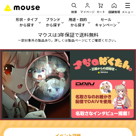
検索
マイページ
カート
店舗情報
メニュー
形状・タイプ
ブランド
用途・目的
セール
から探す
から探す
から探す
キャンペーン
マウスは3年保証で送料無料
形状・タイプから探す をすべてみる
mouse
一般向けパソコン
セール・キャンペーン
一部対象外の製品あり。詳しくは製品ページにてご確認ください。
デスクトップPC
G TUNE
ゲーミングPC・ゲーム向けパソコン
期間限定セール
人気モデルが期間限定・お買
ノートPC
NEXTGEAR
クリエイティブ向け
アウトレットパソコン
すべて新品の旧モデル製品な
タブレット
DAIV
ビジネス向けパソコン
おすすめ目玉パソコン
サーバー
MousePro
学習向けパソコン
今イチオシのパソコンをピッ
ワークステーション
iiyama
スペック/パーツ別
Windows 11
|
Copilot+ PC
Windows 11
|
Copilot+ PC
ディスプレイ
AIおすすめパソコン
イベント詳細