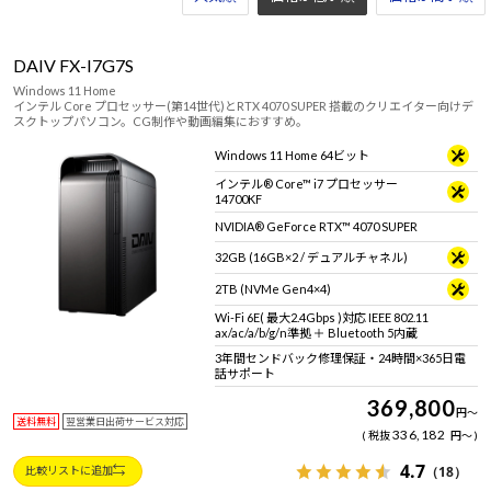
DAIV FX-I7G7S
Windows 11 Home
インテル Core プロセッサー(第14世代)とRTX 4070 SUPER 搭載のクリエイター向けデ
スクトップパソコン。CG制作や動画編集におすすめ。
Windows 11 Home 64ビット
インテル® Core™ i7 プロセッサー
14700KF
NVIDIA® GeForce RTX™ 4070 SUPER
32GB (16GB×2 / デュアルチャネル)
2TB (NVMe Gen4×4)
Wi-Fi 6E( 最大2.4Gbps )対応 IEEE 802.11
ax/ac/a/b/g/n準拠 ＋ Bluetooth 5内蔵
3年間センドバック修理保証・24時間×365日電
話サポート
369,800
円
～
送料無料
翌営業日出荷サービス対応
336,182
税抜
円
～
4.7
（18）
比較リストに追加