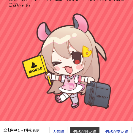
ございます。
1
全
件中
1～1件を表示
人気順
価格が低い順
価格が高い順