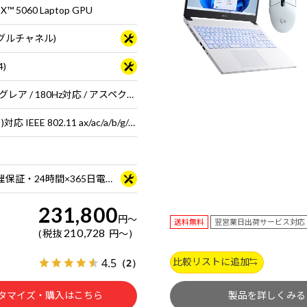
X™ 5060 Laptop GPU
シングルチャネル)
4)
16型 液晶パネル (ノングレア / 180Hz対応 / アスペクト比16:10)
Wi-Fi 6E( 最大2.4Gbps )対応 IEEE 802.11 ax/ac/a/b/g/n準拠 ＋ Bluetooth 5内蔵
3年間センドバック修理保証・24時間×365日電話サポート
231,800
円
～
送料無料
翌営業日出荷サービス対応
210,728
税抜
円
～
比較リストに追加
4.5
（2）
タマイズ・購入はこちら
製品を詳しくみる