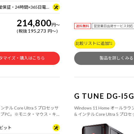
3年間センドバック修理保証・24時間×365日電話サポート
214,800
円
～
送料無料
翌営業日出荷サービス対応
195,273
税抜
円
～
比較リストに追加
タマイズ・購入はこちら
製品を詳しくみる
G TUNE DG-I5
ル Core Ultra 5 プロセッサ
Windows 11 Home オール
スクトップPC。※モニタ・マウス・キ
& インテル Core Ultra 5
売りです。
64ビット