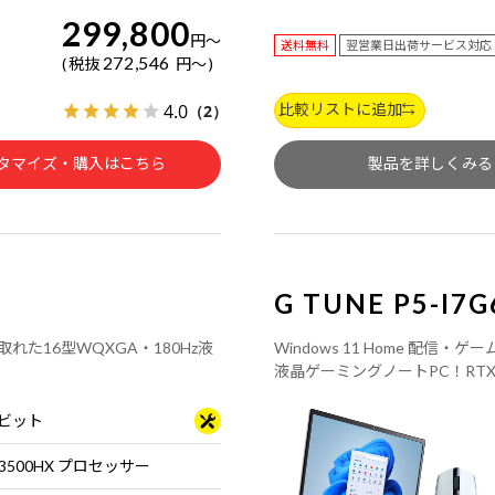
299,800
円
～
送料無料
翌営業日出荷サービス対応
272,546
税抜
円
～
比較リストに追加
4.0
（2）
タマイズ・購入はこちら
製品を詳しくみる
G TUNE P5-
取れた16型WQXGA・180Hz液
Windows 11 Home 配信
液晶ゲーミングノートPC！RTX 5060
64ビット
-13500HX プロセッサー