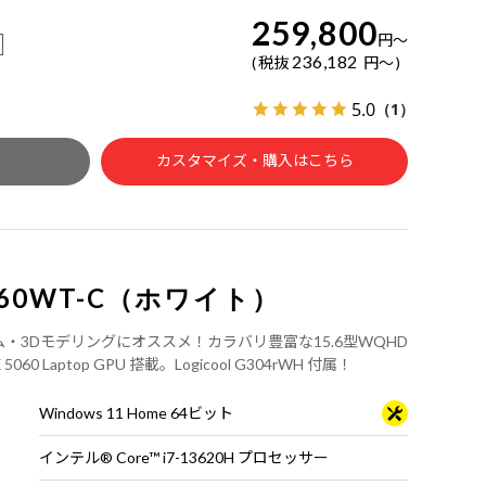
259,800
円
～
236,182
税抜
円
～
5.0
（1）
カスタマイズ・購入はこちら
I7G60WT-C（ホワイト）
・ゲーム・3Dモデリングにオススメ！カラバリ豊富な15.6型WQHD
 Laptop GPU 搭載。Logicool G304rWH 付属！
Windows 11 Home 64ビット
インテル® Core™ i7-13620H プロセッサー