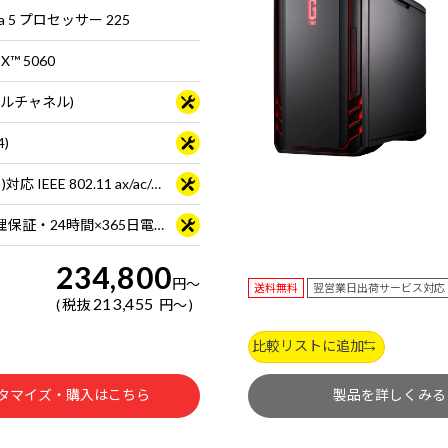
ra 5 プロセッサー 225
TX™ 5060
ュアルチャネル)
4)
Wi-Fi 6E( 最大2.4Gbps )対応 IEEE 802.11 ax/ac/a/b/g/n準拠 ＋ Bluetooth 5内蔵
3年間センドバック修理保証・24時間×365日電話サポート
234,800
円
～
送料無料
翌営業日出荷サービス対応
213,455
税抜
円
～
比較リストに追加
タマイズ・購入はこちら
製品を詳しくみる