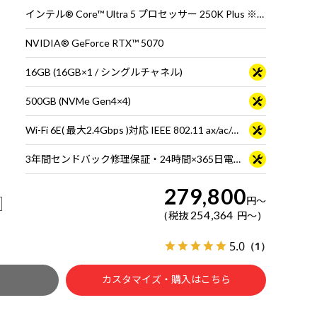
インテル® Core™ Ultra 5 プロセッサー 250K Plus ※65W動作
NVIDIA® GeForce RTX™ 5070
16GB (16GB×1 / シングルチャネル)
500GB (NVMe Gen4×4)
Wi-Fi 6E( 最大2.4Gbps )対応 IEEE 802.11 ax/ac/a/b/g/n準拠 ＋ Bluetooth 5内蔵
3年間センドバック修理保証・24時間×365日電話サポート
279,800
円
～
254,364
税抜
円
～
5.0
（1）
カスタマイズ・購入はこちら