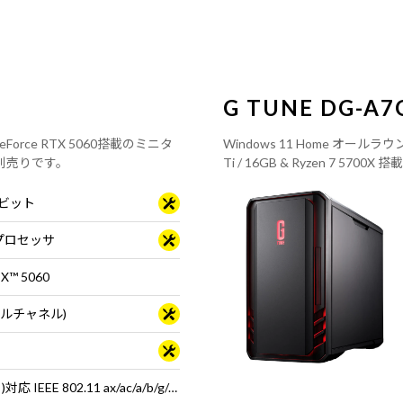
G TUNE DG-A7
orce RTX 5060搭載のミニタ
Windows 11 Home オール
別売りです。
Ti / 16GB & Ryzen 7 
64ビット
0 プロセッサ
TX™ 5060
ュアルチャネル)
Wi-Fi 6E( 最大2.4Gbps )対応 IEEE 802.11 ax/ac/a/b/g/n準拠 ＋ Bluetooth 5内蔵