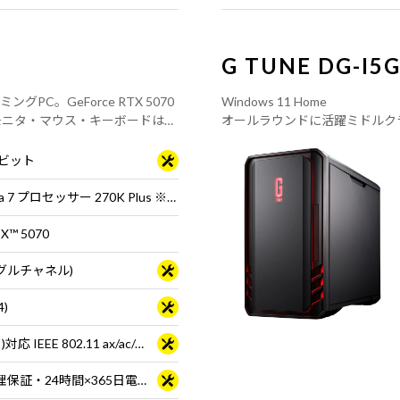
G TUNE DG-I5
グPC。GeForce RTX 5070
Windows 11 Home
搭載。 ※モニタ・マウス・キーボードは別
オールラウンドに活躍ミドルクラス ゲー
プロセッサー 14400F 搭
64ビット
インテル® Core™ Ultra 7 プロセッサー 270K Plus ※65W動作
TX™ 5070
シングルチャネル)
4)
Wi-Fi 6E( 最大2.4Gbps )対応 IEEE 802.11 ax/ac/a/b/g/n準拠 ＋ Bluetooth 5内蔵
3年間センドバック修理保証・24時間×365日電話サポート