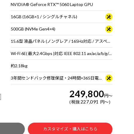
NVIDIA® GeForce RTX™ 5060 Laptop GPU
16GB (16GB×1 / シングルチャネル)
500GB (NVMe Gen4×4)
15.6型 液晶パネル (ノングレア / 165Hz対応 / アスペクト比16:9)
Wi-Fi 6E( 最大2.4Gbps )対応 IEEE 802.11 ax/ac/a/b/g/n準拠 ＋ Bluetooth 5内蔵
約2.18kg
3年間センドバック修理保証・24時間×365日電話サポート
249,800
円
～
227,091
税抜
円
～
カスタマイズ・購入はこちら