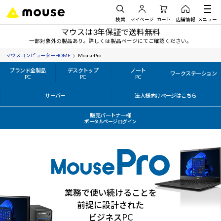
検索
マイページ
カート
店舗情報
メニュー
マウスは3年保証で送料無料
一部対象外の製品あり。詳しくは製品ページにてご確認ください。
マウスコンピューターHOME
MousePro
ブランド全製品
デスクトップ
ノート
ワークステーション
PC
PC
PC
サーバー
法人様向けページはこちら
販売パートナー様
ポータルページ ログイン
業務で使い続けることを
前提に設計された
ビジネスPC