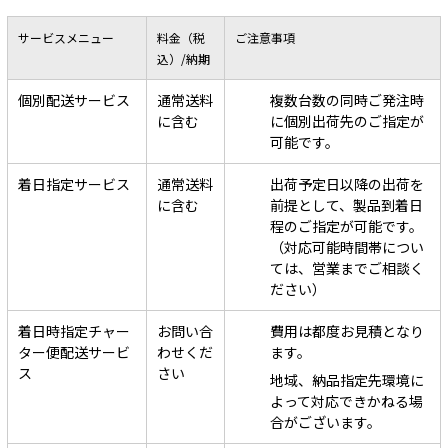
サービスメニュー
料金
（税
ご注意事項
込）
/納期
個別配送サービス
通常送料
複数台数の同時ご発注時
に含む
に個別出荷先のご指定が
可能です。
着日指定サービス
通常送料
出荷予定日以降の出荷を
に含む
前提として、製品到着日
程のご指定が可能です。
（対応可能時間帯につい
ては、営業までご相談く
ださい）
着日時指定チャー
お問い合
費用は都度お見積となり
ター便配送サービ
わせくだ
ます。
ス
さい
地域、納品指定先環境に
よって対応できかねる場
合がございます。