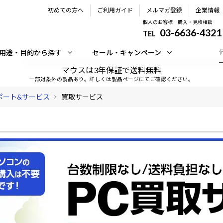
初めての方へ
ご利用ガイド
メルマガ登録
企業情報
個人のお客様 購入・見積相談
03-6636-4321
TEL
用途・目的から探す
セール・キャンペーン
マウスは3年保証で送料無料
一部対象外の製品あり。詳しくは製品ページにてご確認ください。
ポート&サービス
買取サービス
ついて
返品について
領
いて
修理・サポート&サービス
営
いて
オーダーステータスについて
ウ