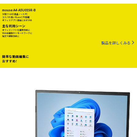
mouse A4-A5U01SR-B
14型フルHD液晶ノートPC
コスパの高いRyzen CPU搭載
オフィスアプリ使用におすすめ
主な利用シーン
オフィスソフトを書類作成に
Web会議等のリモートワークに
論文や課題作成に
製品を詳しくみる
簡単な動画編集に
おすすめ!