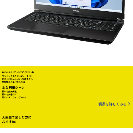
mouse K5-I7G50BK-A
ワンランク上の15.6型ノートPC
RTX 3050 Laptop GPU搭載モデル
広視野角液晶パネル採用
主な利用シーン
簡単な動画編集に
簡単な画像作成に
軽めのオンラインゲームに
製品を詳しくみる
大画面で楽しむ方に
おすすめ!