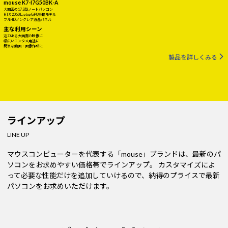
mouse K7-I7G50BK-A
大画面の17.3型ノートパソコン
RTX 2050 Laptop GPU搭載モデル
フルHDノングレア液晶パネル
主な利用シーン
迫力ある大画面の映像に
幅広いエンタメ用途に
簡単な動画・画像作成に
製品を詳しくみる
ラインアップ
LINE UP
マウスコンピューターを代表する「mouse」ブランドは、最新のパ
ソコンをお求めやすい価格帯でラインアップ。
カスタマイズによ
って必要な性能だけを追加していけるので、納得のプライスで最新
パソコンをお求めいただけます。