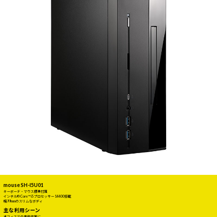
mouse SH-I5U01
キーボード・マウス標準付属
インテル® Core™ i5 プロセッサー 14400搭載
幅99mmのスリムなボディ
主な利用シーン
オフィスでの事務作業に