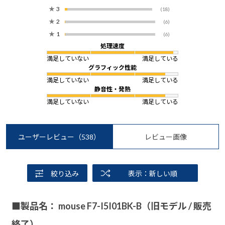
★
3
(18)
★
2
(6)
★
1
(6)
処理速度
満足していない
満足している
グラフィック性能
満足していない
満足している
静音性・発熱
満足していない
満足している
ユーザーレビュー
（538）
レビュー画像
絞り込み
表示：新しい順
■製品名： mouse F7-I5I01BK-B（旧モデル / 販売
終了）