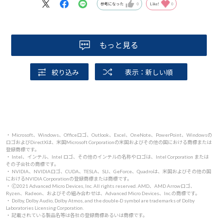
参考になった
0
Like!
0
もっと見る
絞り込み
表示：新しい順
・ Microsoft、Windows、Officeロゴ、Outlook、Excel、OneNote、PowerPoint、Windowsの
ロゴおよびDirectXは、米国Microsoft Corporationの米国およびその他の国における商標または
登録商標です。
・ Intel、インテル、Intel ロゴ、その他のインテルの名称やロゴは、Intel Corporation または
その子会社の商標です。
・ NVIDIA、NVIDIAロゴ、CUDA、TESLA、SLI、GeForce、Quadroは、米国およびその他の国
におけるNVIDIA Corporationの登録商標または商標です。
・ 🄫2021 Advanced Micro Devices, Inc. All rights reserved. AMD、AMD Arrowロゴ、
Ryzen、Radeon、およびその組み合わせは、Advanced Micro Devices、Inc.の商標です。
・ Dolby, Dolby Audio, Dolby Atmos, and the double-D symbol are trademarks of Dolby
Laboratories Licensing Corporation.
・ 記載されている製品名等は各社の登録商標あるいは商標です。