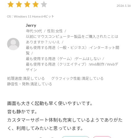
2026.1.16
OS：Windows 11 Home 64ビット
Jerry
年代:
50代
性別:
女性
以前にマウスコンピューター製品をご購入されたことは
ありますか？:
いいえ
最も使用する用途（一般・ビジネス）:
インターネット閲
覧
最も使用する用途（ゲーム）:
ゲームはしない
最も使用する用途（クリエイティブ）:
Web制作 / Webデ
ザイン
処理速度
:満足している
グラフィック性能
:満足している
静音性・発熱
:満足している
画面も大きく起動も早く使いやすいです。
音も静かです。
カスタマーサポート体制も充実しているようでありがた
く、利用してみたいと思っています。