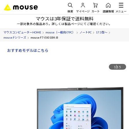
検索
マイページ
カート
店舗情報
メニュー
マウスは3年保証で送料無料
一部対象外の製品あり。詳しくは製品ページにてご確認ください。
マウスコンピューターHOME
mouse（一般向けPC）
ノートPC
17.3型～
mouse Fシリーズ
mouse F7-I5I01BK-B
おすすめモデルはこちら
1
15