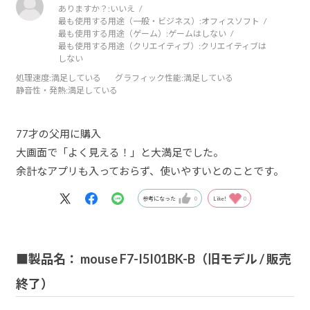
ありますか？:
いいえ
最も使用する用途（一般・ビジネス）:
オフィスソフト
最も使用する用途（ゲーム）:
ゲームはしない
最も使用する用途（クリエイティブ）:
クリエイティブは
しない
処理速度
:満足している
グラフィック性能
:満足している
静音性・発熱
:満足している
77才の父用に購入
大画面で「よく見える！」と大満足でした。
余計なアプリも入っておらず、使いやすいとのことです。
参考になった
0
Like!
0
■製品名： mouse F7-I5I01BK-B（旧モデル / 販売
終了）