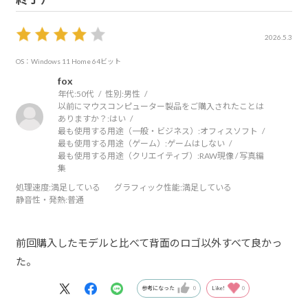
2026.5.3
OS：Windows 11 Home 64ビット
fox
年代:
50代
性別:
男性
以前にマウスコンピューター製品をご購入されたことは
ありますか？:
はい
最も使用する用途（一般・ビジネス）:
オフィスソフト
最も使用する用途（ゲーム）:
ゲームはしない
最も使用する用途（クリエイティブ）:
RAW現像 / 写真編
集
処理速度
:満足している
グラフィック性能
:満足している
静音性・発熱
:普通
前回購入したモデルと比べて背面のロゴ以外すべて良かっ
た。
参考になった
0
Like!
0