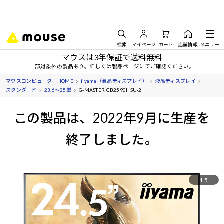
検索
マイページ
カート
店舗情報
メニュー
マウスは3年保証で送料無料
一部対象外の製品あり。詳しくは製品ページにてご確認ください。
マウスコンピューターHOME
iiyama（液晶ディスプレイ）
液晶ディスプレイ
スタンダード
23.6～25型
G-MASTER GB2590HSU-2
この製品は、2022年9月に生産を
終了しました。
1
5