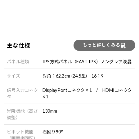
主な仕様
もっと詳しくみる
パネル種類
IPS方式パネル（FAST IPS）ノングレア液晶
サイズ
対角：62.2cm (24.5型) 16：9
信号入力コネク
DisplayPortコネクタ × 1 / HDMIコネクタ
タ
× 1
昇降機能（高さ
130mm
調整）
ピボット機能
右回り90°
（画面縦回転）